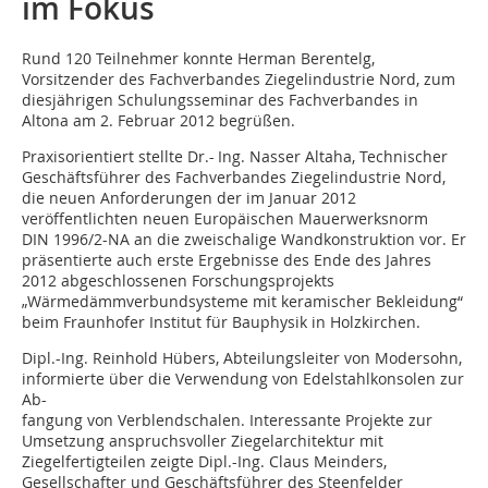
im Fokus
Rund 120 Teilnehmer konnte Herman Berentelg,
Vorsitzender des Fachverbandes Ziegelindustrie Nord, zum
diesjährigen Schulungsseminar des Fachverbandes in
Altona am 2. Februar 2012 begrüßen.
Praxisorientiert stellte­ Dr.- Ing. Nasser Altaha, Technischer
Geschäftsführer des Fachverbandes Ziegel­industrie Nord,
die neuen Anforderungen der im ­Januar 2012
veröffentlichten neuen Europäischen Mauerwerksnorm
DIN 1996/2-NA an die zweischalige Wandkonstruktion vor. Er
präsentierte auch erste Ergebnisse des Ende des Jahres
2012 abgeschlossenen Forschungsprojekts
„Wärmedämmverbundsysteme mit keramischer Bekleidung“
beim Fraunhofer Institut für Bauphysik in Holzkirchen.
Dipl.-Ing. Reinhold ­Hübers, Abteilungsleiter von Modersohn,
informierte über die Verwendung von Edelstahlkonsolen zur
Ab-
fang­ung von Verblendschalen. Interessante Projekte zur
Umsetzung anspruchsvoller Ziegelarchitektur mit
Ziegelfertigteilen zeigte Dipl.-Ing. Claus ­Meinders,
Gesellschafter und Geschäftsführer des Steenfelder