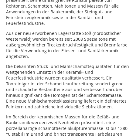
präsentiert seine umfangreiche Rohstoffpalette von
Rohtonen, Schamotten, Mahltonen und Massen für alle
Anwendungen in der Baukeramik, der Steingut- und
Feinsteinzeugkeramik sowie in der Sanitär- und
Feuerfestindustrie.
Aus der neu erworbenen Lagerstätte Stoß (nordöstlicher
Westerwald) werden bereits seit 2008 Spezialtone mit
außergewöhnlicher Trockenbruchfestigkeit und Brennfarbe
für die Verwendung in der Fliesen- und Sanitärkeramik
angeboten.
Die bekannten Stück- und Mahlschamottequalitäten für den
weitgehenden Einsatz in der Keramik- und
Feuerfestindustrie wurden qualitativ verbessert. Ein
Tonreiniger in der Schamotteaufbereitung sondert grobe
und schädliche Bestandteile aus und verbessert darüber
hinaus signifikant die Homogenität der Schamottemasse.
Eine neue Mahlschamotteklassierung liefert ein definiertes
Feinkorn und zahlreiche individuelle Siebfraktionen.
Im Bereich der keramischen Massen für die Gefäß- und
Baukeramik werden zwei Neuheiten präsentiert: eine
porzellanartige schamottierte Skulpturenmasse ist bis 1280
°C stabil im Brand und bringt transparente Farbglasuren