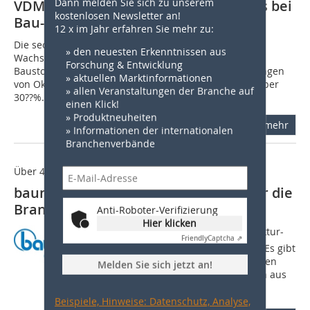
Dann melden Sie sich zu unserem
VDMA: 2008 markiert Ende des Booms bei
kostenlosen Newsletter an!
Bau- und Baustoffmaschinen
12 x im Jahr erfahren Sie mehr zu:
Die sechs Jahre andauernde außergewöhnliche
» den neuesten Erkenntnissen aus
Wachstumsphase der deutschen Bau- und
Forschung & Entwicklung
Baustoffmaschinenindustrie ist zu Ende. Die Bestellungen
» aktuellen Marktinformationen
von Oktober bis Dezember 2008 sind insgesamt um über
» allen Veranstaltungen der Branche auf
30??%...
einen Klick!
» Produktneuheiten
mehr
» Informationen der internationalen
Branchenverbände
Über 415.000 Besucher aus mehr als 200 Ländern
bauma 2010 markiert Trendwende für die
Branche
Anti-Roboter-Verifizierung
Hier klicken
Die Stimmung zeigt, dass der Konjunktur-
Friendly
Captcha ⇗
Tiefpunkt in Europa überwunden ist. Es gibt
wieder viel Zuversicht. Natürlich fehlten
Melden Sie sich jetzt an!
den Ausstellern anfangs viele Kunden aus
Asien und Amerika  in der...
Beispiele, Hinweise: Datenschutz, Analyse,