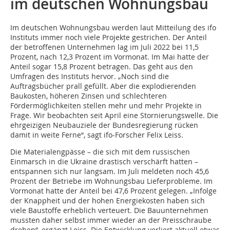
im deutschen Wohnungsbau
Im deutschen Wohnungsbau werden laut Mitteilung des ifo
Instituts immer noch viele Projekte gestrichen. Der Anteil
der betroffenen Unternehmen lag im Juli 2022 bei 11,5
Prozent, nach 12,3 Prozent im Vormonat. Im Mai hatte der
Anteil sogar 15,8 Prozent betragen. Das geht aus den
Umfragen des Instituts hervor. „Noch sind die
Auftragsbücher prall gefüllt. Aber die explodierenden
Baukosten, höheren Zinsen und schlechteren
Fördermöglichkeiten stellen mehr und mehr Projekte in
Frage. Wir beobachten seit April eine Stornierungswelle. Die
ehrgeizigen Neubauziele der Bundesregierung rücken
damit in weite Ferne“, sagt ifo-Forscher Felix Leiss.
Die Materialengpässe – die sich mit dem russischen
Einmarsch in die Ukraine drastisch verschärft hatten –
entspannen sich nur langsam. Im Juli meldeten noch 45,6
Prozent der Betriebe im ­Wohnungsbau Lieferprobleme. Im
Vormonat hatte der Anteil bei 47,6 Prozent gelegen. „Infolge
der Knappheit und der hohen Energiekosten haben sich
viele Baustoffe erheblich verteuert. Die Bauunternehmen
mussten daher selbst immer wieder an der Preisschraube
drehen“, ergänzt Leiss. Die Entwicklung verliert aktuell etwas