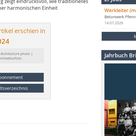
 zeigt eindrucksvoll, wie traditionelles
ner harmonischen Einheit
Werkleiter (m
Betonwerk Pfen
14.07.2026
tikel erschien in
024
 Architecture photo |
Jahrbuch Bri
rchitekturfoto
bonnement
ltsverzeichnis