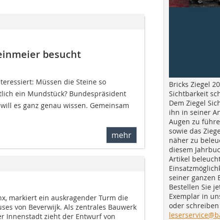
einmeier besucht
teressiert: Müssen die Steine so
Bricks Ziegel 20
Sichtbarkeit sc
tlich ein Mundstück? Bundespräsident
Dem Ziegel Sich
 will es ganz genau wissen. Gemeinsam
ihn in seiner A
Augen zu führe
sowie das Ziege
mehr
näher zu beleu
diesem Jahrbuc
Artikel beleuch
Einsatzmöglichk
seiner ganzen 
Bestellen Sie je
Exemplar in u
nx, markiert ein auskragender Turm die
oder schreiben 
ses von Beverwijk. Als zentrales Bauwerk
leserservice@b
r Innenstadt zieht der Entwurf von