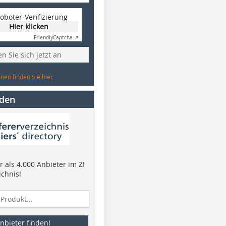
oboter-Verifizierung
Hier klicken
Friendly
Captcha ⇗
n Sie sich jetzt an
nen finden Sie hier
nden
 als 4.000 Anbieter im ZI
ichnis!
nbieter finden!