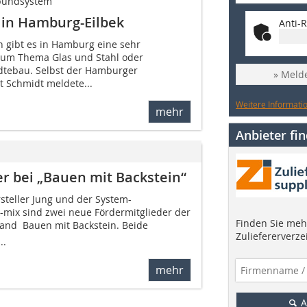
bundsystem
in Hamburg-Eilbek
Anti-R
n gibt es in Hamburg eine sehr
zum Thema Glas und Stahl oder
dtebau. Selbst der Hamburger
» Melde
 Schmidt meldete...
Weitere Informatio
mehr
Anbieter fi
er bei „Bauen mit Backstein“
teller Jung und der System-
-mix sind zwei neue Fördermitglieder der
Finden Sie mehr
Wand  Bauen mit Backstein. Beide
Zuliefererverze
..
mehr
A