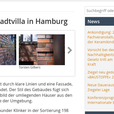
tadtvilla in Hamburg
News
Ankündigung: 
Fachveranstalt
der Keramikind
Vorsicht bei de
Nachhaltigkeit
Gesetz tritt am
Kraft
Torsten Gilbers
Wittmunder Klinker
Ziegel neu ged
»BAUSTOFFE« 2
t durch klare Linien und eine Fassade,
Neue Daueraus
et. Der Stil des Gebäudes fügt sich
Ziegelei Lage
gsbild der umliegenden Häuser aus den
Konferenzprog
me der Umgebung.
Internationale 
munder Klinker in der Sortierung 198