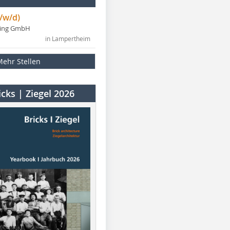
/w/d)
ning GmbH
in Lampertheim
Mehr Stellen
cks | Ziegel 2026