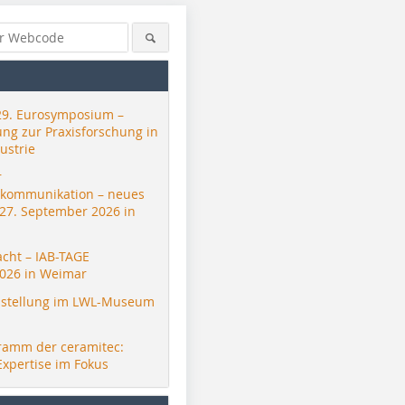
29. Eurosymposium –
ung zur Praxisforschung in
ustrie
r
skommunikation – neues
 27. September 2026 in
acht – IAB-TAGE
026 in Weimar
stellung im LWL-Museum
ramm der ceramitec:
Expertise im Fokus