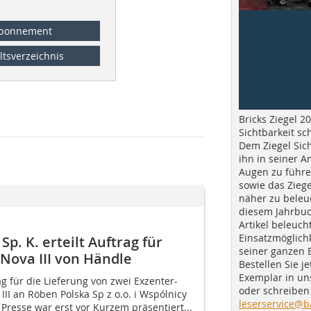
bonnement
ltsverzeichnis
Bricks Ziegel 20
Sichtbarkeit sc
Dem Ziegel Sich
ihn in seiner A
Augen zu führe
sowie das Ziege
näher zu beleu
diesem Jahrbuc
Artikel beleuch
Einsatzmöglichk
Sp. K. erteilt Auftrag für
seiner ganzen 
Nova III von Händle
Bestellen Sie je
Exemplar in u
g für die Lieferung von zwei Exzenter-
oder schreiben 
II an Röben Polska Sp z o.o. i Wspólnicy
leserservice@b
 Presse war erst vor Kurzem präsentiert...