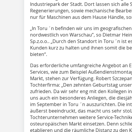
Industriepark der Stadt. Dort lassen sich alle
Regenerierungen, sowie mechanische Bearbei
nur für Maschinen aus dem Hause Händle, son
„In Toru ´n befinden wir uns im geografische
nordwestlich von Warschau”, so Dietmar Heint
Sp.z.o.o.. „Durch den Standort in Toru ´n ist
Kunden kurz zu halten und ihnen somit die b
bieten“.
Das erforderliche umfangreiche Angebot an E
Services, wie zum Beispiel Außendienstmonta
Markt, stehen zur Verfügung. Robert Szczepans
Tochterfirma: „Den zehnten Geburtstag unser
zufrieden. Da wir sehr eng mit den Kollegen
uns auch ein besonderes Anliegen, die diesjä
im September in Toru ´n auszurichten. Die int
äußerst beeindruckt, das macht uns sehr stolz.
Tochterunternehmen weitere Service-Technike
osteuropäischen Markt einsetzen. Denn schließl
etablieren und die räumliche Distanz zu den K