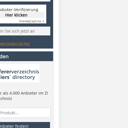
oboter-Verifizierung
Hier klicken
Friendly
Captcha ⇗
n Sie sich jetzt an
nen finden Sie hier
nden
 als 4.000 Anbieter im ZI
ichnis!
nbieter finden!