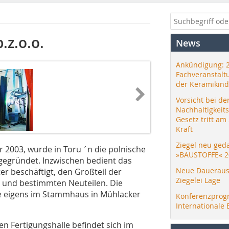
.z.o.o.
News
Ankündigung: 
Fachveranstalt
der Keramikind
Vorsicht bei de
Nachhaltigkeit
Gesetz tritt am
Kraft
Ziegel neu ged
 2003, wurde in Toru ´n die polnische
»BAUSTOFFE« 2
 gegründet. Inzwischen bedient das
Neue Daueraus
r beschäftigt, den Großteil der
Ziegelei Lage
n und bestimmten Neuteilen. Die
de eigens im Stammhaus in Mühlacker
Konferenzprog
Internationale 
n Fertigungshalle befindet sich im