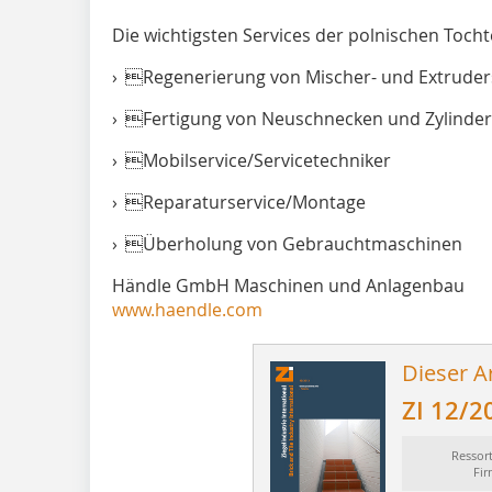
Die wichtigsten Services der polnischen Tocht
› Regenerierung von Mischer- und Extrude
› Fertigung von Neuschnecken und Zylinde
› Mobilservice/Servicetechniker
› Reparaturservice/Montage
› Überholung von Gebrauchtmaschinen
Händle GmbH Maschinen und Anlagenbau
www.haendle.com
Dieser Ar
ZI 12/2
Ressor
Fi