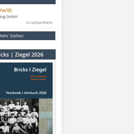
/w/d)
ning GmbH
in Lampertheim
Mehr Stellen
cks | Ziegel 2026