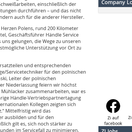
Company L
 Schweißarbeiten, einschließlich der
tungen durchführen – und das nicht
dern auch für die anderer Hersteller.
n Herzen Polens, rund 200 Kilometer
el, Geschäftsführer Händle Service
 es uns gelungen, die Wege zu unseren
estmögliche Unterstützung vor Ort zu
rsatzteilen und entsprechenden
ge/Servicetechniker für den polnischen
ki, Leiter der polnischen
er Niederlassung feiern wir höchst
 in Mühlacker zusammenarbeiten, war es
hrige Händle-Vertriebspartnertagung
ernationalen Kollegen zeigten sich
“ Mittelfristig wird das
r ausbilden und für den
Z
Zi auf
ich gilt es, sich noch stärker zu
facebook
unden im Servicefall zu minimieren.
ZI Jobs