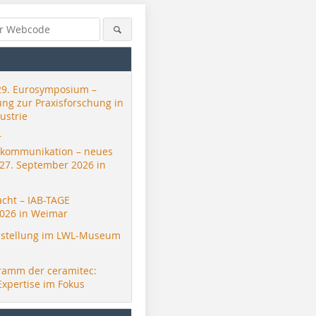
29. Eurosymposium –
ung zur Praxisforschung in
ustrie
r
skommunikation – neues
 27. September 2026 in
acht – IAB-TAGE
026 in Weimar
stellung im LWL-Museum
ramm der ceramitec:
Expertise im Fokus