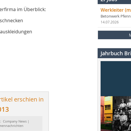
erfirma im Überblick:
Werkleiter (m
Betonwerk Pfen
rschnecken
14.07.2026
rauskleidungen
Jahrbuch Bri
tikel erschien in
013
t: Company News |
rmennachrichten