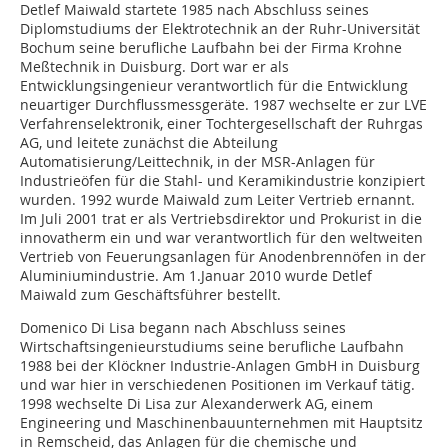
Detlef Maiwald startete 1985 nach Abschluss seines
Diplomstudiums der Elektrotechnik an der Ruhr-Universität
Bochum seine berufliche Laufbahn bei der Firma Krohne
Meßtechnik in Duis­burg. Dort war er als
Entwicklungsingenieur verantwortlich für die Entwicklung
neuartiger Durchflussmess­geräte. 1987 wechselte er zur LVE
Verfahrenselektronik, einer Tochtergesellschaft der Ruhrgas
AG, und leitete zunächst die Abteilung
Automatisierung/Leittechnik, in der MSR-Anlagen für
Industrieöfen für die Stahl- und Keramikindustrie konzipiert
wurden. 1992 wurde Maiwald zum Leiter Vertrieb ernannt.
Im Juli 2001 trat er als Vertriebsdirektor und Prokurist in die
innovatherm ein und war verantwortlich für den weltweiten
Vertrieb von Feuerungsanlagen für Anodenbrennöfen in der
Aluminiumindustrie. Am 1.Januar 2010 wurde Detlef
Maiwald zum Geschäftsführer bestellt.
Domenico Di Lisa begann nach Abschluss seines
Wirtschaftsingenieurstudiums seine berufliche Laufbahn
1988 bei der Klöckner Industrie-Anlagen GmbH in Duisburg
und war hier in verschiedenen Positionen im Verkauf tätig.
1998 wechselte Di Lisa zur Alexanderwerk AG, einem
Engineering und Maschinenbauunternehmen mit Hauptsitz
in Remscheid, das Anlagen für die chemische und