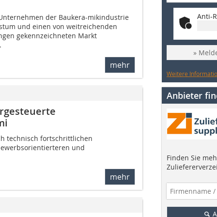
Anti-R
 Unternehmen der Baukera-mikindustrie
stum und einen von weitreichenden
ungen gekennzeichneten Markt
.
» Melde
mehr
Weitere Informatio
Anbieter fi
ergesteuerte
mi
 technisch fortschrittlichen
bewerbsorientierteren und
Finden Sie mehr
Zuliefererverze
mehr
A