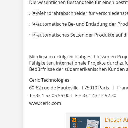
Die wesentlichen Bestandteile für einen bestm
› Mehrdrahtabschneider für verschiedenst
› automatische Be- und Entladung der Pro
› automatisches Setzen der Produkte auf d
Mit diesem erfolgreich abgeschlossenen Proje
Fähigkeiten, internationale Projekte durchzu
Bedürfnisse der südamerikanischen Kunden 
Ceric Technologies
60-62 rue de Hauteville I 75010 Paris I Fran
T +33 1 53 05 55 00 I F + 33 1 43 12 92 30
www.ceric.com
Dieser Ar