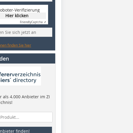
oboter-Verifizierung
Hier klicken
Friendly
Captcha ⇗
n Sie sich jetzt an
nen finden Sie hier
nden
 als 4.000 Anbieter im ZI
ichnis!
nbieter finden!