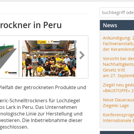
trockner in Peru
News
Ankündigung: 
Fachveranstalt
der Keramikind
Vorsicht bei de
Nachhaltigkeit
Gesetz tritt
am 27. Septemb
Ziegel neu ged
ielfalt der getrockneten Produkte und
»BAUSTOFFE« 2
Neue Daueraus
eric-Schnelltrockners für Lochziegel
Ziegelei Lage
los Lark in Peru. Das Unternehmen
nologische Linie zur Herstellung und
Konferenzprog
vestieren. Die Inbetriebnahme dieser
Internationale 
bgeschlossen.