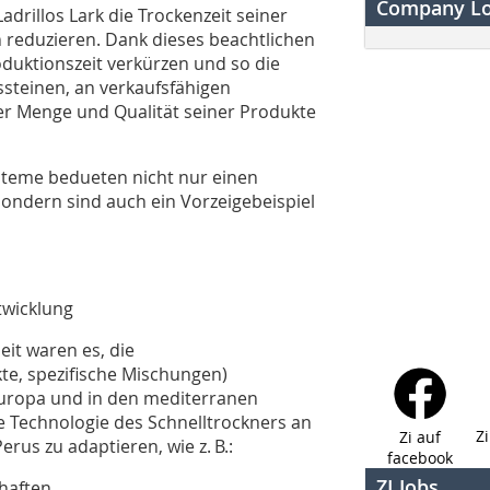
Company L
drillos Lark die Trockenzeit seiner
 reduzieren. Dank dieses beachtlichen
uktionszeit verkürzen und so die
ssteinen, an verkaufsfähigen
der Menge und Qualität seiner Produkte
steme bedueten nicht nur einen
sondern sind auch ein Vorzeigebeispiel
twicklung
it waren es, die
te, spezifische Mischungen)
uropa und in den mediterranen
e Technologie des Schnelltrockners an
Z
Zi auf
rus zu adaptieren, wie z. B.:
facebook
ZI Jobs
haften