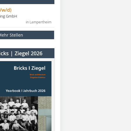
/w/d)
ning GmbH
in Lampertheim
Mehr Stellen
cks | Ziegel 2026