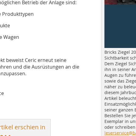
öglichen Betrieb der Anlage sind:
e Produkttypen
dukte
ie Wagen
Bricks Ziegel 20
Sichtbarkeit sc
kt beweist Ceric erneut seine
Dem Ziegel Sich
führen und die Ausrüstungen an die
ihn in seiner A
anzupassen.
Augen zu führe
sowie das Ziege
näher zu beleu
diesem Jahrbuc
ce
Artikel beleuch
Einsatzmöglichk
seiner ganzen 
Bestellen Sie je
Exemplar in u
tikel erschien in
oder schreiben 
leserservice@b