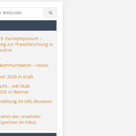
29. Eurosymposium –
ung zur Praxisforschung in
ustrie
r
skommunikation – neues
er 2026 in Kraft
acht – IAB-TAGE
026 in Weimar
stellung im LWL-Museum
ramm der ceramitec:
Expertise im Fokus