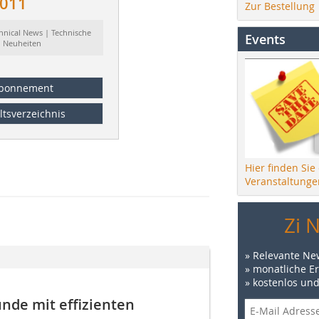
2011
Zur Bestellung
hnical News | Technische
Events
Neuheiten
bonnement
ltsverzeichnis
Hier finden Sie
Veranstaltunge
Zi 
» Relevante Ne
» monatliche E
» kostenlos un
unde mit effizienten