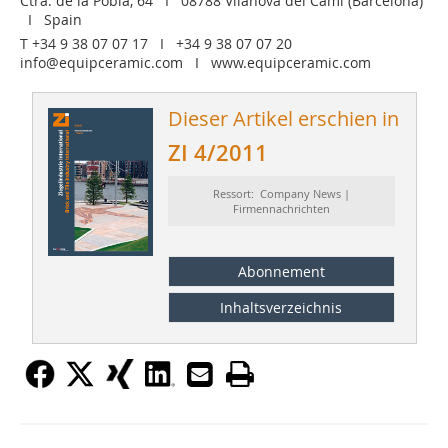
Ctra. de la Pobla, 64 I 08788 Vilanova del Camí (Barcelona)
I Spain
T +34 9 38 07 07 17 I +34 9 38 07 07 20
info@equipceramic.com I www.equipceramic.com
Dieser Artikel erschien in
ZI 4/2011
Ressort: Company News |
Firmennachrichten
Abonnement
Inhaltsverzeichnis