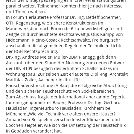
Nach der Mittagspause ging es in zwei Veranstaltungsforen
parallel weiter. Teilnehmer konnten hier je nach Interesse
und Thema wählen.
In Forum 1 erläuterte Professor Dr.-Ing. Detleff Schermer,
OTH Regensburg, wie sichere Konstruktionen im
Mauerwerksbau nach Eurocode 6 zu bewerkstelligen sind.
Zeitgleich durchleuchtete Rechtsanwalt Justus Kampp von
Hiddemann, Kleine-Cosack Rechtsanwälte, Freiburg, sehr
anschaulich die allgemeinen Regeln der Technik im Lichte
der BGH-Rechtsprechung.
Dr.-Ing. Andreas Meier, Müller-BBM Planegg, gab dann
Auskunft über den Stand der Normung zum neuen Entwurf
der DIN 4109 bezüglich des erhöhten Schallschutzes im
Wohnungsbau. Zur selben Zeit erläuterte Dipl.-Ing. Architekt
Matthias Zöller, Aachener Institut für
Bauschadensforschung (AIBau), die erfolgreiche Abdichtung
und den sicheren Feuchteschutz von Sockelbereichen.
Zum Abschluss fragte der international anerkannte Experte
für energieoptimiertes Bauen, Professor Dr.-Ing. Gerhard
Hausladen, Ingenieurbüro Hausladen, Kirchheim bei
München: „Wie viel Technik verkraften unsere Häuser?
Anhand von Beispielen verschiedenster Klimazonen und
Epochen zeigte er, wie sich die Umsetzung der Haustechnik
in Gebäuden verändert hat.