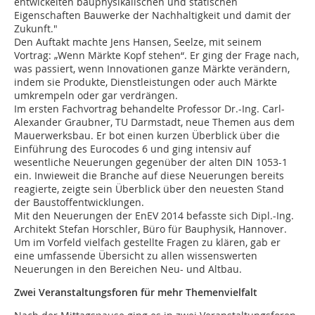
entwickelten bauphysikalischen und statischen
Eigenschaften Bauwerke der Nachhaltigkeit und damit der
Zukunft."
Den Auftakt machte Jens Hansen, Seelze, mit seinem
Vortrag: „Wenn Märkte Kopf stehen“. Er ging der Frage nach,
was passiert, wenn Innovationen ganze Märkte verändern,
indem sie Produkte, Dienstleistungen oder auch Märkte
umkrempeln oder gar verdrängen.
Im ersten Fachvortrag behandelte Professor Dr.-Ing. Carl-
Alexander Graubner, TU Darmstadt, neue Themen aus dem
Mauerwerksbau. Er bot einen kurzen Überblick über die
Einführung des Eurocodes 6 und ging intensiv auf
wesentliche Neuerungen gegenüber der alten DIN 1053-1
ein. Inwieweit die Branche auf diese Neuerungen bereits
reagierte, zeigte sein Überblick über den neuesten Stand
der Baustoffentwicklungen.
Mit den Neuerungen der EnEV 2014 befasste sich Dipl.-Ing.
Architekt Stefan Horschler, Büro für Bauphysik, Hannover.
Um im Vorfeld vielfach gestellte Fragen zu klären, gab er
eine umfassende Übersicht zu allen wissenswerten
Neuerungen in den Bereichen Neu- und Altbau.
Zwei Veranstaltungs­foren für mehr Themenvielfalt