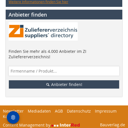
Weitere Informationen finden Sie hier
Anbieter finden
Finden Sie mehr als 4.000 Anbieter im ZI
Zuliefererverzeichnis!
Anbieter finden!
Newsletter
Mediadaten
AGB
Datenschutz
Impressum
Kontakt
Bauverlag.de
Content Management by