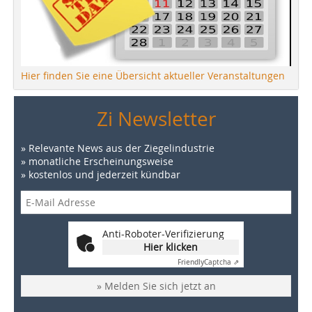
Hier finden Sie eine Übersicht aktueller Veranstaltungen
Zi Newsletter
» Relevante News aus der Ziegelindustrie
» monatliche Erscheinungsweise
» kostenlos und jederzeit kündbar
Anti-Roboter-Verifizierung
Hier klicken
Friendly
Captcha ⇗
» Melden Sie sich jetzt an