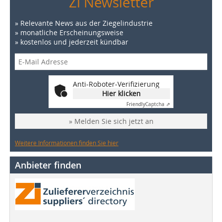
Zi Newsletter
» Relevante News aus der Ziegelindustrie
» monatliche Erscheinungsweise
» kostenlos und jederzeit kündbar
Anti-Roboter-Verifizierung
Hier klicken
Friendly
Captcha ⇗
» Melden Sie sich jetzt an
Weitere Informationen finden Sie hier
Anbieter finden