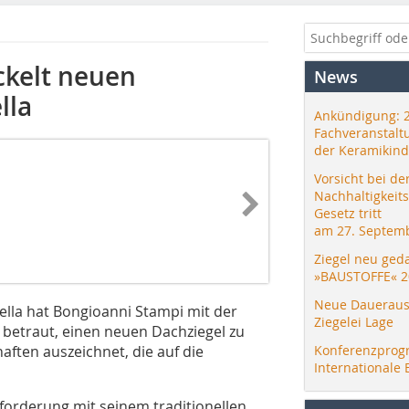
ckelt neuen
News
lla
Ankündigung: 
Fachveranstalt
der Keramikind
Vorsicht bei de
Nachhaltigkeit
Gesetz tritt
am 27. Septemb
Ziegel neu ged
»BAUSTOFFE« 2
Neue Daueraus
ella hat Bongioanni Stampi mit der
Ziegelei Lage
 betraut, einen neuen Dachziegel zu
aften auszeichnet, die auf die
Konferenzprog
Internationale 
forderung mit seinem traditionellen