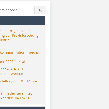
29. Eurosymposium –
ung zur Praxisforschung in
ustrie
r
skommunikation – neues
er 2026 in Kraft
acht – IAB-TAGE
026 in Weimar
stellung im LWL-Museum
ramm der ceramitec:
Expertise im Fokus