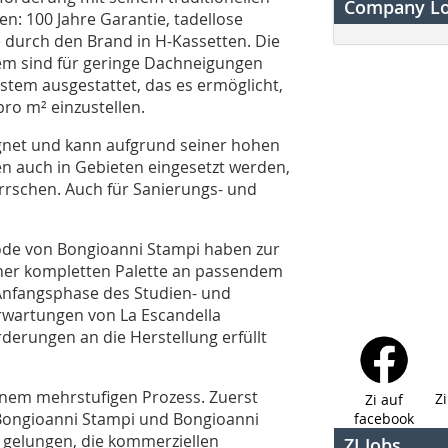
Company L
en: 100 Jahre Garantie, tadellose
 durch den Brand in H-Kassetten. Die
em sind für geringe Dachneigungen
System ausgestattet, das es ermöglicht,
ro m² einzustellen.
ignet und kann aufgrund seiner hohen
n auch in Gebieten eingesetzt werden,
rschen. Auch für Sanierungs- und
de von Bongioanni Stampi haben zur
iner kompletten Palette an passendem
 Anfangsphase des Studien- und
rwartungen von La Escandella
derungen an die Herstellung erfüllt
einem mehrstufigen Prozess. Zuerst
Z
Zi auf
 Bongioanni Stampi und Bongioanni
facebook
l gelungen, die kommerziellen
ZI Jobs