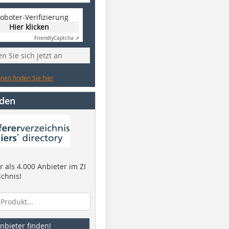
oboter-Verifizierung
Hier klicken
Friendly
Captcha ⇗
n Sie sich jetzt an
nen finden Sie hier
nden
 als 4.000 Anbieter im ZI
ichnis!
nbieter finden!