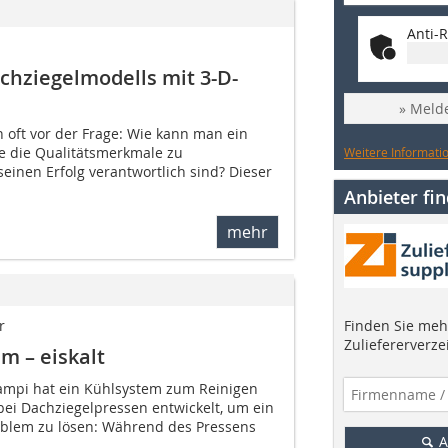
Anti-R
chziegelmodells mit 3-D-
» Melde
 oft vor der Frage: Wie kann man ein
e die Qualitätsmerkmale zu
Weitere Informatio
seinen Erfolg verantwortlich sind? Dieser
Anbieter fi
mehr
Finden Sie mehr
r
Zuliefererverze
m – eiskalt
ampi hat ein Kühlsystem zum Reinigen
ei Dachziegelpressen entwickelt, um ein
oblem zu lösen: Während des Pressens
A