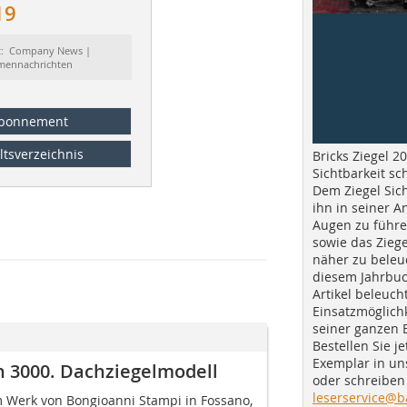
19
t: Company News |
rmennachrichten
bonnement
ltsverzeichnis
Bricks Ziegel 20
Sichtbarkeit sc
Dem Ziegel Sich
ihn in seiner A
Augen zu führe
sowie das Ziege
näher zu beleu
diesem Jahrbuc
Artikel beleuch
Einsatzmöglichk
seiner ganzen 
Bestellen Sie je
Exemplar in u
n 3000. Dachziegelmodell
oder schreiben 
leserservice@b
 Werk von Bongioanni Stampi in Fossano,