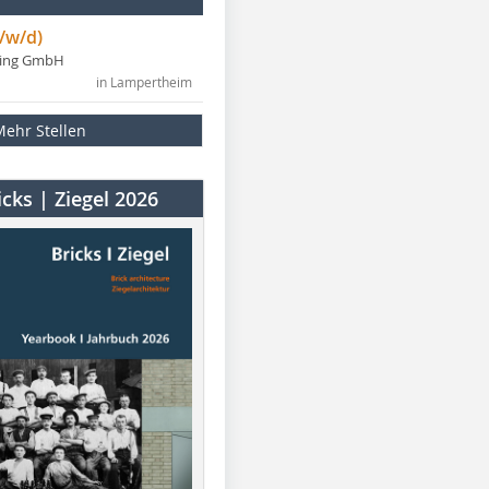
/w/d)
ning GmbH
in Lampertheim
Mehr Stellen
cks | Ziegel 2026