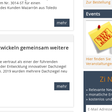
Zur Bestellung
orm Nr. 3014-ST für einen
 des Kunden Mazarrón aus Toledo
Events
mehr
twickeln gemeinsam weitere
Hier finden Sie
 vertraut als einer der führenden
Veranstaltunge
 der Entwicklung innovativer Dachziegel
ni. 2019 wurden mehrere Dachziegel neu
Zi 
mehr
» Relevante Ne
» monatliche E
» kostenlos un