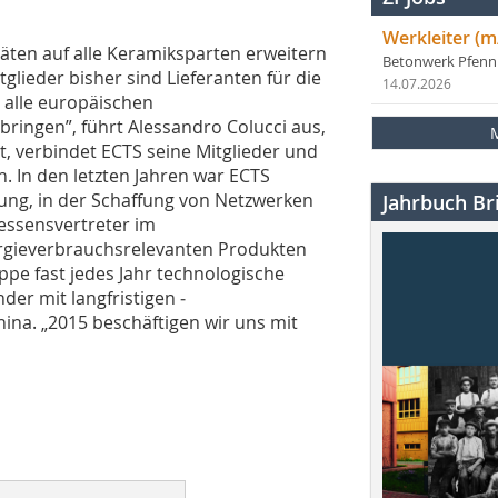
Werkleiter (m
täten auf alle Keramiksparten erweitern
Betonwerk Pfen
glieder bisher sind Lieferanten für die
14.07.2026
, alle europäischen
ingen”, führt Alessandro Colucci aus,
t, verbindet ECTS seine Mitglieder und
. In den letzten Jahren war ECTS
ung, in der Schaffung von Netzwerken
Jahrbuch Bri
eressensvertreter im
ergieverbrauchsrelevanten Produkten
uppe fast jedes Jahr technologische
er mit langfristigen ­
ina. „2015 beschäftigen wir uns mit