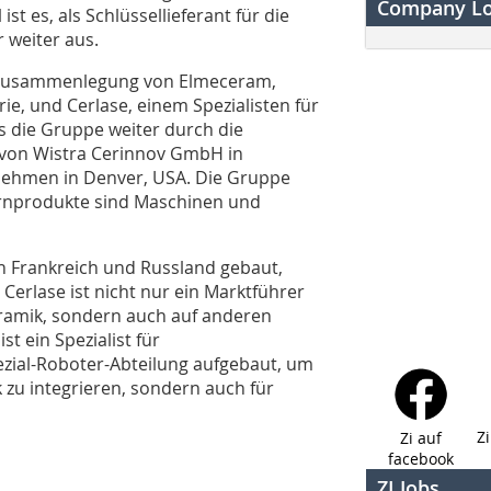
Company L
t es, als Schlüssellieferant für die
r weiter aus.
 Zusammenlegung von Elmeceram,
e, und Cerlase, einem Spezialisten für
 die Gruppe weiter durch die
 von Wistra Cerinnov GmbH in
ehmen in Denver, USA. Die Gruppe
Kernprodukte sind Maschinen und
n Frankreich und Russland gebaut,
 Cerlase ist nicht nur ein Marktführer
eramik, sondern auch auf anderen
st ein Spezialist für
zial-Roboter-Abteilung aufgebaut, um
k zu integrieren, sondern auch für
Z
Zi auf
facebook
ZI Jobs