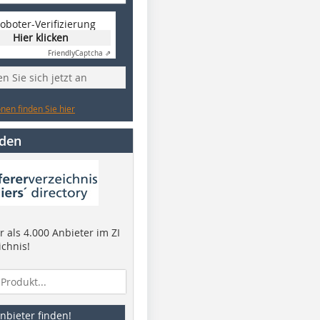
oboter-Verifizierung
Hier klicken
Friendly
Captcha ⇗
n Sie sich jetzt an
nen finden Sie hier
nden
 als 4.000 Anbieter im ZI
ichnis!
nbieter finden!