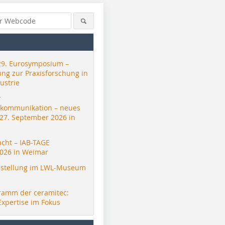
29. Eurosymposium –
ung zur Praxisforschung in
ustrie
r
skommunikation – neues
 27. September 2026 in
acht – IAB-TAGE
026 in Weimar
stellung im LWL-Museum
ramm der ceramitec:
Expertise im Fokus