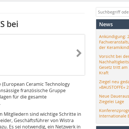
S bei
News
Ankündigung: 
Fachveranstalt
der Keramikind
Vorsicht bei de
Nachhaltigkeit
Gesetz tritt am
Kraft
Ziegel neu ged
pe (European Ceramic Technology
»BAUSTOFFE« 2
 ansässige französische Gruppe
Neue Daueraus
lagen für die gesamte
Ziegelei Lage
.
Konferenzprog
Mitgliedern sind wichtige Schritte in
Internationale 
neider, Geschäftsführer von Wistra
u. Es sei notwendig, ein Netzwerk in