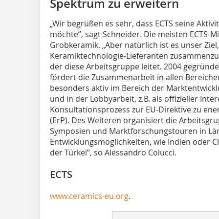
Spektrum zu erweitern
„Wir begrüßen es sehr, dass ECTS seine Aktivi
möchte”, sagt Schneider. Die meisten ECTS-Mit
Grobkeramik. „Aber natürlich ist es unser Ziel
Keramiktechnologie-Lieferanten zusammenzubr
der diese Arbeitsgruppe leitet. 2004 gegründe
fördert die Zusammenarbeit in allen Bereichen
besonders aktiv im Bereich der Marktentwickl
und in der Lobbyarbeit, z.B. als offizieller Int
Konsultationsprozess zur EU-Direktive zu en
(ErP). Des Weiteren organisiert die Arbeitsgr
Symposien und Marktforschungstouren in Länd
Entwicklungsmöglichkeiten, wie Indien oder Ch
der Türkei”, so Alessandro ­Colucci.
ECTS
www.ceramics-eu.org
.