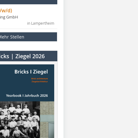
/w/d)
ning GmbH
in Lampertheim
Mehr Stellen
cks | Ziegel 2026