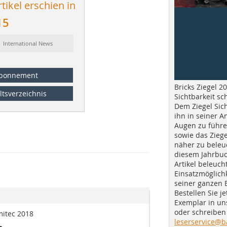
tikel erschien in
15
: International News
bonnement
Bricks Ziegel 20
ltsverzeichnis
Sichtbarkeit sc
Dem Ziegel Sich
ihn in seiner A
Augen zu führe
sowie das Ziege
näher zu beleu
diesem Jahrbuc
Artikel beleuch
Einsatzmöglichk
seiner ganzen 
Bestellen Sie je
Exemplar in u
oder schreiben 
mitec 2018
leserservice@b