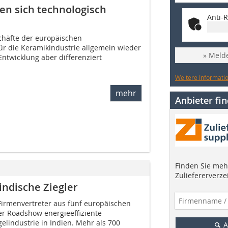
n sich technologisch
Anti-R
schäfte der europäischen
ür die Keramikindustrie allgemein wieder
» Melde
Entwicklung aber differenziert
Weitere Informatio
mehr
Anbieter fi
Finden Sie mehr
Zuliefererverze
indische Ziegler
 Firmenvertreter aus fünf europäischen
r Roadshow energieeffiziente
gelindustrie in Indien. Mehr als 700
A