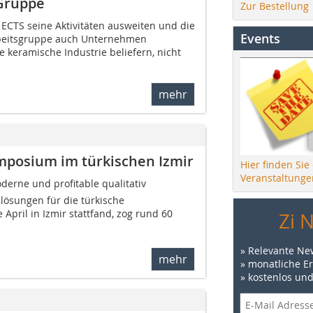
-Gruppe
Zur Bestellung
 ECTS seine Aktivitäten ausweiten und die
Events
Arbeitsgruppe auch Unternehmen
e keramische Industrie beliefern, nicht
mehr
mposium im türkischen Izmir
Hier finden Sie
Veranstaltunge
erne und profitable qualitativ
lösungen für die türkische
e April in Izmir stattfand, zog rund 60
Zi 
» Relevante Ne
mehr
» monatliche E
» kostenlos un