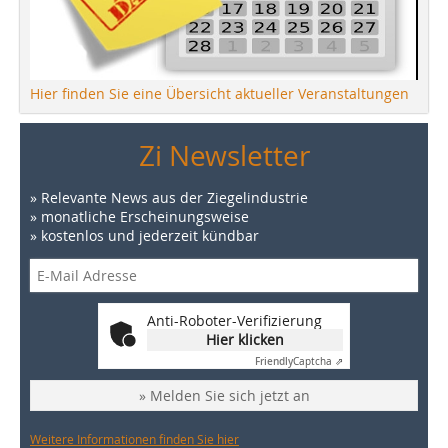
Hier finden Sie eine Übersicht aktueller Veranstaltungen
Zi Newsletter
» Relevante News aus der Ziegelindustrie
» monatliche Erscheinungsweise
» kostenlos und jederzeit kündbar
Anti-Roboter-Verifizierung
Hier klicken
Friendly
Captcha ⇗
» Melden Sie sich jetzt an
Weitere Informationen finden Sie hier