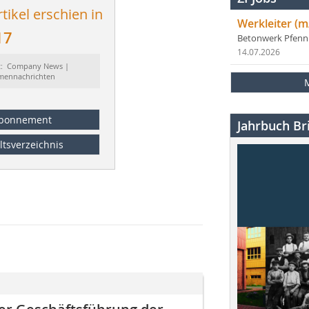
tikel erschien in
Werkleiter (m
17
Betonwerk Pfen
14.07.2026
t: Company News |
rmennachrichten
bonnement
Jahrbuch Bri
ltsverzeichnis