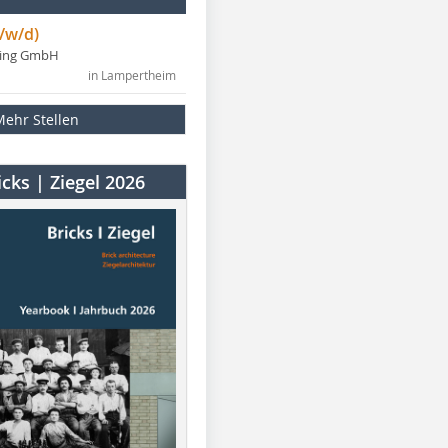
/w/d)
ning GmbH
in Lampertheim
Mehr Stellen
cks | Ziegel 2026