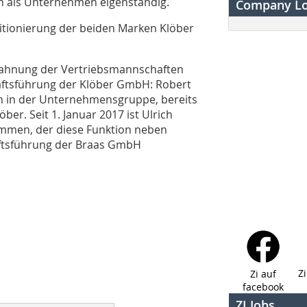
uch als Unternehmen eigenständig.
Company L
ositionierung der beiden Marken Klöber
rzahnung der Vertriebsmannschaften
äftsführung der Klöber GmbH: Robert
n in der Unternehmensgruppe, bereits
er. Seit 1. Januar 2017 ist Ulrich
ommen, der diese Funktion neben
äftsführung der Braas GmbH
Z
Zi auf
facebook
ZI Jobs