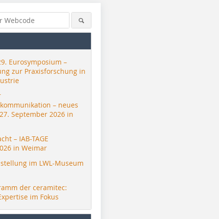
29. Eurosymposium –
ung zur Praxisforschung in
ustrie
r
skommunikation – neues
 27. September 2026 in
acht – IAB-TAGE
026 in Weimar
stellung im LWL-Museum
ramm der ceramitec:
Expertise im Fokus