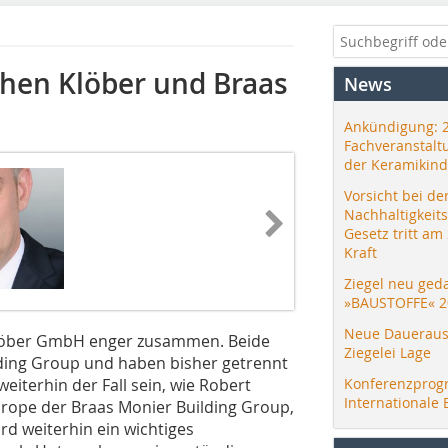
hen Klöber und Braas
News
Ankündigung: 
Fachveranstalt
der Keramikind
Vorsicht bei de
Nachhaltigkeit
Gesetz tritt am
Kraft
Ziegel neu ged
»BAUSTOFFE« 2
Neue Daueraus
Klöber GmbH enger zusammen. Beide
Ziegelei Lage
ing Group und haben bisher getrennt
eiterhin der Fall sein, wie Robert
Konferenzprog
Internationale 
urope der Braas Monier Building Group,
rd weiterhin ein wichtiges