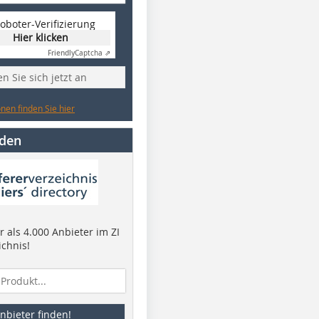
oboter-Verifizierung
Hier klicken
Friendly
Captcha ⇗
n Sie sich jetzt an
nen finden Sie hier
nden
 als 4.000 Anbieter im ZI
ichnis!
nbieter finden!