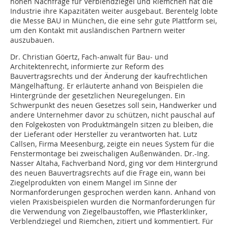
hohen Nachfrage für Verblendziegel und Riemchen hat die
Industrie ihre Kapazitäten weiter ausgebaut. Berentelg lobte
die Messe BAU in München, die eine sehr gute Plattform sei,
um den Kontakt mit ausländischen Partnern weiter
auszubauen.
Dr. Christian Göertz, Fach-anwalt für Bau- und
Architektenrecht, informierte zur Reform des
Bauvertragsrechts und der Änderung der kaufrechtlichen
Mängelhaftung. Er erläuterte anhand von Beispielen die
Hintergründe der gesetzlichen Neuregelungen. Ein
Schwerpunkt des neuen Gesetzes soll sein, Handwerker und
andere Unternehmer davor zu schützen, nicht pauschal auf
den Folgekosten von Produktmängeln sitzen zu bleiben, die
der Lieferant oder Hersteller zu verantworten hat. Lutz
Callsen, Firma Meesenburg, zeigte ein neues System für die
Fenstermontage bei zweischaligen Außenwänden. Dr.-Ing.
Nasser Altaha, Fachverband Nord, ging vor dem Hintergrund
des neuen Bauvertragsrechts auf die Frage ein, wann bei
Ziegelprodukten von einem Mangel im Sinne der
Normanforderungen gesprochen werden kann. Anhand von
vielen Praxisbeispielen wurden die Normanforderungen für
die Verwendung von Ziegelbaustoffen, wie Pflasterklinker,
Verblendziegel und Riemchen, zitiert und kommentiert. Für