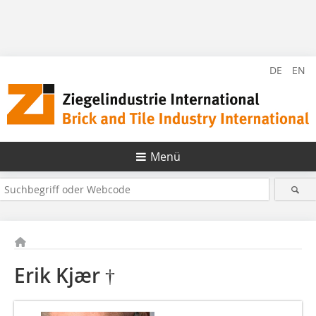
DE
EN
Menü
Erik Kjær †