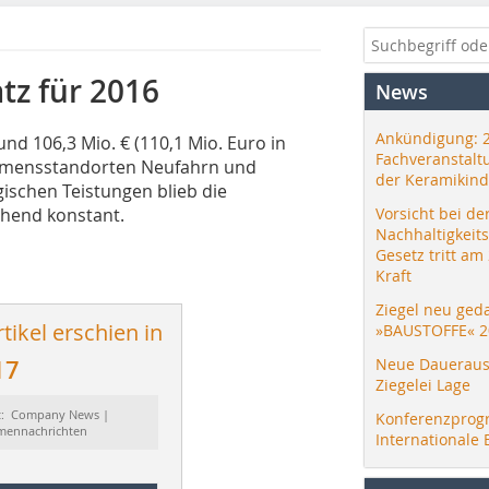
tz für 2016
News
Ankündigung: 
nd 106,3 Mio. € (110,1 Mio. Euro in
Fachveranstalt
ehmensstandorten Neufahrn und
der Keramikind
ischen Teistungen blieb die
gehend konstant.
Vorsicht bei de
Nachhaltigkeit
Gesetz tritt am
Kraft
Ziegel neu ged
tikel erschien in
»BAUSTOFFE« 2
17
Neue Daueraus
Ziegelei Lage
t: Company News |
Konferenzprog
rmennachrichten
Internationale 