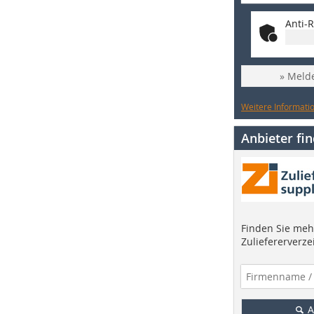
Anti-R
» Melde
Weitere Informatio
Anbieter fi
Finden Sie mehr
Zuliefererverze
A