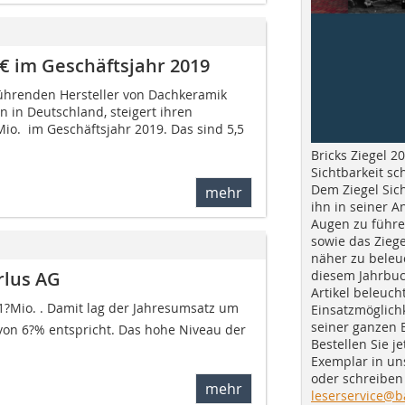
 € im Geschäftsjahr 2019
 führenden Hersteller von Dachkeramik
 in Deutschland, steigert ihren
io.  im Geschäftsjahr 2019. Das sind 5,5
Bricks Ziegel 20
Sichtbarkeit sc
Dem Ziegel Sich
mehr
ihn in seiner A
Augen zu führe
sowie das Ziege
näher zu beleu
diesem Jahrbuc
rlus AG
Artikel beleuch
1?Mio. . Damit lag der Jahresumsatz um
Einsatzmöglichk
seiner ganzen 
von 6?% entspricht. Das hohe Niveau der
Bestellen Sie je
Exemplar in u
oder schreiben 
mehr
leserservice@b