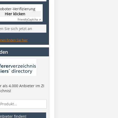
oboter-Verifizierung
Hier klicken
Friendly
Captcha ⇗
n Sie sich jetzt an
nen finden Sie hier
nden
 als 4.000 Anbieter im ZI
ichnis!
nbieter finden!