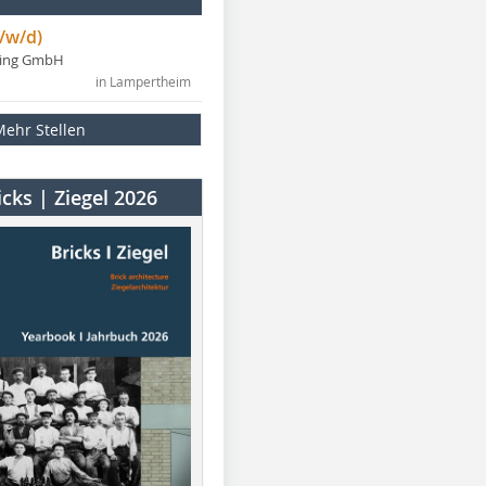
/w/d)
ning GmbH
in Lampertheim
Mehr Stellen
cks | Ziegel 2026