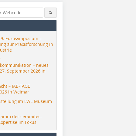
29. Eurosymposium –
ung zur Praxisforschung in
ustrie
r
skommunikation – neues
 27. September 2026 in
acht – IAB-TAGE
026 in Weimar
stellung im LWL-Museum
ramm der ceramitec:
Expertise im Fokus