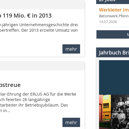
Werkleiter (m
 119 Mio. € in 2013
Betonwerk Pfen
14.07.2026
00-jährigen Unternehmensgeschichte drei
bertreffen. Der 2013 erzielte Umsatz von
mehr
Jahrbuch Bri
ebstreue
bilar-Ehrung der ERLUS AG für die Werke
h feierten 26 langjährige
tarbeiter ihr Betriebsjubiläum. Das
in...
mehr