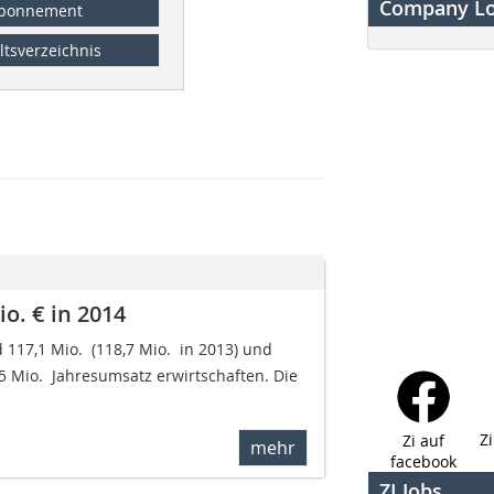
Company L
bonnement
ltsverzeichnis
o. € in 2014
17,1 Mio.  (118,7 Mio.  in 2013) und
5 Mio.  Jahresumsatz erwirtschaften. Die
Z
Zi auf
mehr
facebook
ZI Jobs