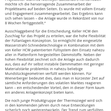
möchte ich die hervorragende Zusammenarbeit der
Projektteams auf beiden Seiten. Es wurde mit vollem Einsatz
und Engagement zusammengearbeitet. Das Ergebnis kann
sich sehen lassen – die Anlage wurde in Rekordzeit von nur
8 Wochen fertiggestellt.“
Ausschlaggebend für die Entscheidung, Keller HCW den
Zuschlag für das Projekt zu erteilen, war die hohe Flexibilität
der Füllanlagen-Konzeption. So ermöglicht die eingesetzte
Wasserstrahl-Schneidetechnologie in Kombination mit dem
von Keller HCW patentierten Füllsystem den Einsatz nahezu
aller in Plattenform hergestellten Dämmstoffe. Neben der
hohen Flexibilität zeichnet sich die Anlage auch dadurch
aus, dass auf ihr selbst instabile Dämmmatten mit geringer
Materialstärke problemlos in nahezu beliebige
Mundstücksgeometrien verfüllt werden können. Für
Wienerberger bedeutet dies, dass man in kürzester Zeit auf
sämtliche Anforderungen des volatilen Marktes reagieren
kann – ein entscheidender Vorteil, den in dieser Form kaum
ein anderes Anlagenkonzept bieten kann.
Die noch junge Produktgruppe der Thermoziegel wird sich
in den kommenden ­Jahren durch neue Entwicklungen
sicherlich noch weiterentwickeln. Der Trend zum verfüllten