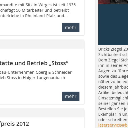
andite mit Sitz in Wirges ist seit 1936
chäftigt 50 Mitarbeiter und betreibt
nbetriebe in Rheinland-Pfalz und...
mehr
Bricks Ziegel 20
Sichtbarkeit sc
Dem Ziegel Sich
ätte und Betrieb „Stoss“
ihn in seiner A
Augen zu führe
gbau-Unternehmen Goerg & Schneider
sowie das Ziege
ieb Stoss in Haiger-Langenaubach
näher zu beleu
diesem Jahrbuc
Artikel beleuch
mehr
Einsatzmöglichk
seiner ganzen 
Bestellen Sie je
Exemplar in u
oder schreiben 
fpreis 2012
leserservice@b