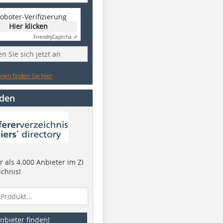
oboter-Verifizierung
Hier klicken
Friendly
Captcha ⇗
n Sie sich jetzt an
nen finden Sie hier
nden
 als 4.000 Anbieter im ZI
ichnis!
nbieter finden!