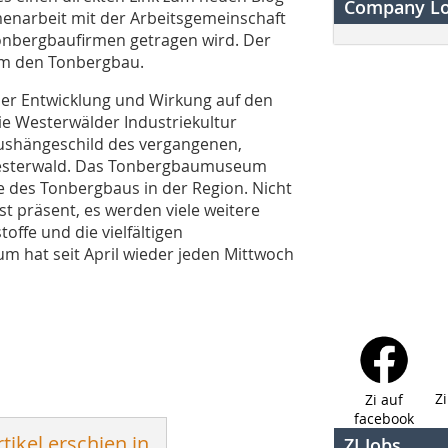
Company L
narbeit mit der Arbeitsgemeinschaft
onbergbaufirmen getragen wird. Der
um den Tonbergbau.
iner Entwicklung und Wirkung auf den
ie Westerwälder Industriekultur
ushängeschild des vergangenen,
Westerwald. Das Tonbergbaumuseum
te des Tonbergbaus in der Region. Nicht
t präsent, es werden viele weitere
ffe und die vielfältigen
m hat seit April wieder jeden Mittwoch
Z
Zi auf
facebook
tikel erschien in
ZI Jobs