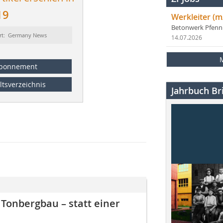
19
Werkleiter (m
Betonwerk Pfen
rt: Germany News
14.07.2026
bonnement
ltsverzeichnis
Jahrbuch Bri
 Tonbergbau – statt einer