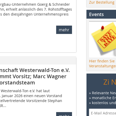
Zur Bestellung
ergbau-Unternehmen Goerg & Schneider
n, erhielt anlässlich des 7. Rohstofftages
Events
ms den diesjährigen Unternehmenspreis
mehr
Hier finden Sie
Veranstaltunge
nschaft Westerwald-Ton e.V.
immt Vorsitz; Marc Wagner
Zi 
Vorstandsteam
Westerwald-Ton e.V. hat laut
» Relevante Ne
. Januar 2026 einen neuen Vorstand
» monatliche E
tellvertretende Vorsitzende Stephan
» kostenlos un
t...