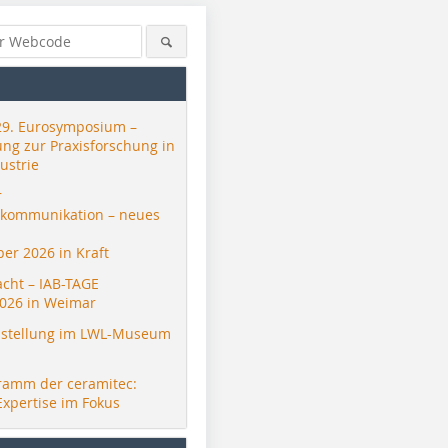
29. Eurosymposium –
ung zur Praxisforschung in
ustrie
r
skommunikation – neues
er 2026 in Kraft
acht – IAB-TAGE
026 in Weimar
stellung im LWL-Museum
ramm der ceramitec:
Expertise im Fokus