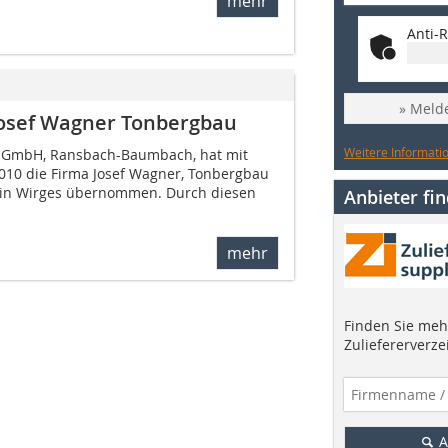
mehr
Anti-R
» Melde
Josef Wagner Tonbergbau
Weitere Informatio
d GmbH, Ransbach-Baumbach, hat mit
010 die Firma Josef Wagner, Tonbergbau
z in Wirges übernommen. Durch diesen
Anbieter fi
mehr
Finden Sie mehr
Zuliefererverze
A