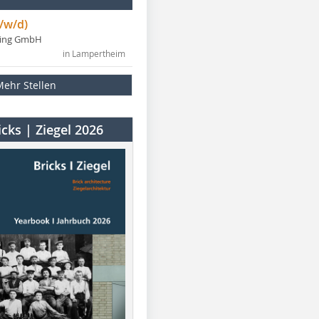
/w/d)
ning GmbH
in Lampertheim
Mehr Stellen
cks | Ziegel 2026