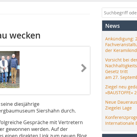
News
bau wecken
Ankündigung: 
Fachveranstalt
der Keramikind
Vorsicht bei de
Nachhaltigkeit
Gesetz tritt
am 27. Septemb
Ziegel neu ged
»BAUSTOFFE« 2
Neue Daueraus
seine diesjährige
Ziegelei Lage
bergbaumuseum Siershahn durch.
Konferenzprog
rfolgreiche Gespräche mit Vertretern
Internationale 
eder gewonnen werden. Auf der
s einen direkten Link zum neuen Blog