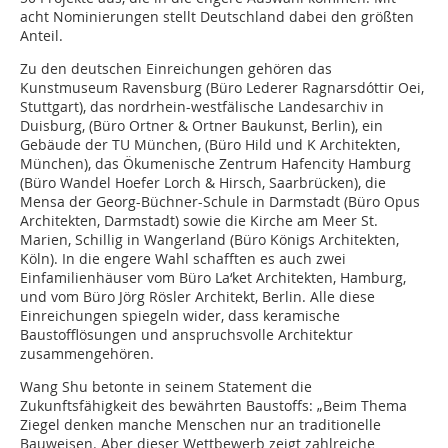
acht Nominierungen stellt Deutschland dabei den größten
Anteil.
Zu den deutschen Einreichungen gehören das
Kunstmuseum Ravensburg (Büro Lederer Ragnarsdóttir Oei,
Stuttgart), das nordrhein-westfälische Landesarchiv in
Duisburg, (Büro Ortner & Ortner Baukunst, Berlin), ein
Gebäude der TU München, (Büro Hild und K Architekten,
München), das Ökumenische Zentrum Hafencity Hamburg
(Büro Wandel Hoefer Lorch & Hirsch, Saarbrücken), die
Mensa der Georg-Büchner-Schule in Darmstadt (Büro Opus
Architekten, Darmstadt) sowie die Kirche am Meer St.
Marien, Schillig in Wangerland (Büro Königs Architekten,
Köln). In die engere Wahl schafften es auch zwei
Einfamilienhäuser vom Büro La‘ket Architekten, Hamburg,
und vom Büro Jörg Rösler Architekt, Berlin. Alle diese
Einreichungen spiegeln wider, dass keramische
Baustofflösungen und anspruchsvolle Architektur
zusammengehören.
Wang Shu betonte in seinem Statement die
Zukunftsfähigkeit des bewährten Baustoffs: „Beim Thema
Ziegel denken manche Menschen nur an traditionelle
Bauweisen. Aber dieser Wettbewerb zeigt zahlreiche