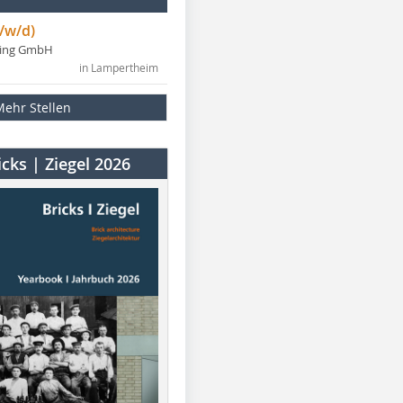
/w/d)
ning GmbH
in Lampertheim
Mehr Stellen
cks | Ziegel 2026