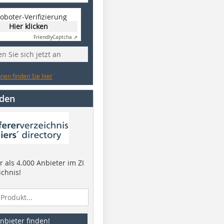
oboter-Verifizierung
Hier klicken
Friendly
Captcha ⇗
n Sie sich jetzt an
nen finden Sie hier
nden
 als 4.000 Anbieter im ZI
ichnis!
nbieter finden!