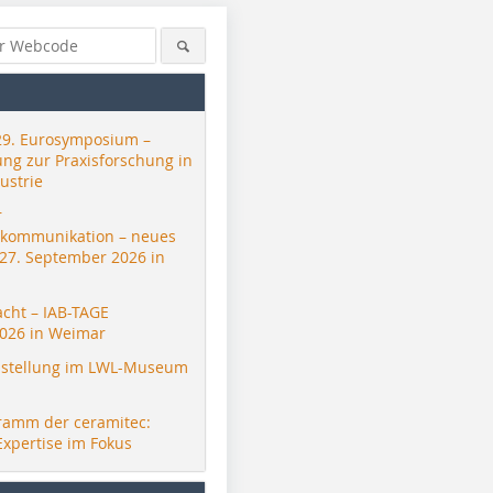
29. Eurosymposium –
ung zur Praxisforschung in
ustrie
r
skommunikation – neues
 27. September 2026 in
acht – IAB-TAGE
026 in Weimar
stellung im LWL-Museum
ramm der ceramitec:
Expertise im Fokus