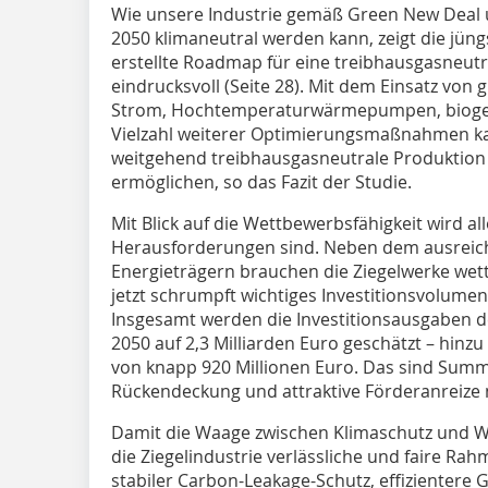
Wie unsere Industrie gemäß Green New Deal 
2050 klimaneutral werden kann, zeigt die jün
erstellte Roadmap für eine treibhausgasneutr
eindrucksvoll (Seite 28). Mit dem Einsatz vo
Strom, Hochtemperaturwärmepumpen, biogen
Vielzahl weiterer Optimierungsmaßnahmen kan
weitgehend treibhausgasneutrale Produktion
ermöglichen, so das Fazit der Studie.
Mit Blick auf die Wettbewerbsfähigkeit wird all
Herausforderungen sind. Neben dem ausreic
Energieträgern brauchen die Ziegelwerke wet
jetzt schrumpft wichtiges Investitionsvolume
Insgesamt werden die Investitionsausgaben de
2050 auf 2,3 Milliarden Euro geschätzt – hinz
von knapp 920 Millionen Euro. Das sind Summe
Rückendeckung und attraktive Förderanreize n
Damit die Waage zwischen Klimaschutz und Wir
die Ziegelindustrie verlässliche und faire R
stabiler Carbon-Leakage-Schutz, effizienter