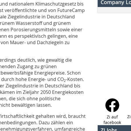
Company L
und nationalem Klimaschutzgesetz bis
gst veröffentlichte und von FutureCamp
ale Ziegelindustrie in Deutschland
n grünem Wasserstoff und grünem
en Porosierungsmitteln sowie einer
n es perspektivisch gelingen, eine
 von Mauer- und Dachziegeln zu
erdings deutlich, wie gewaltig die
henden Zugang zu grünen
tbewerbsfähige Energiepreise. Schon
n durch hohe Energie- und CO
-Kosten.
2
r Ziegelindustrie in Deutschland bis
u kämen im Zieljahr 2050 Energiekosten
n, die sich ohne politische
icht bewältigen lassen.
tschaftlichkeit gehalten wird, braucht
Z
Zi auf
ahmenbedingungen. Dazu zählen ein
facebook
e Genehmigungsverfahren, umfangreiche
ZI Jobs