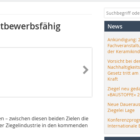
ttbewerbsfähig
News
Ankündigung: 
Fachveranstalt
der Keramikind
Vorsicht bei de
Nachhaltigkeit
Gesetz tritt am
Kraft
Ziegel neu ged
»BAUSTOFFE« 2
Neue Daueraus
Ziegelei Lage
n – zwischen diesen beiden Zielen die
Konferenzprog
der Ziegelindustrie in den kommenden
Internationale 