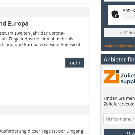
Anti-R
und Europa
» Melde
er, im zweiten Jahr der Corona-
als Ziegelindustrie einmal mehr als
tschland und Europa erwiesen. Angesicht
Weitere Informatio
Anbieter fi
mehr
Finden Sie mehr
Zuliefererverze
rausforderung dieser Tage ist der Umgang
A