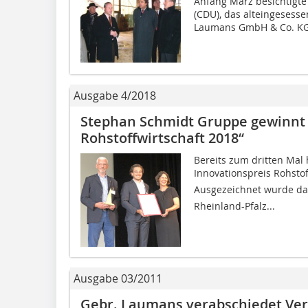
Anfang März besichtigte
(CDU), das alteingesess
Laumans GmbH & Co. KG 
Ausgabe 4/2018
Stephan Schmidt Gruppe gewinnt 
Rohstoffwirtschaft 2018“
Bereits zum dritten Mal
Innovationspreis Rohsto
Ausgezeichnet wurde da
Rheinland-Pfalz...
Ausgabe 03/2011
Gebr. Laumans verabschiedet Verk