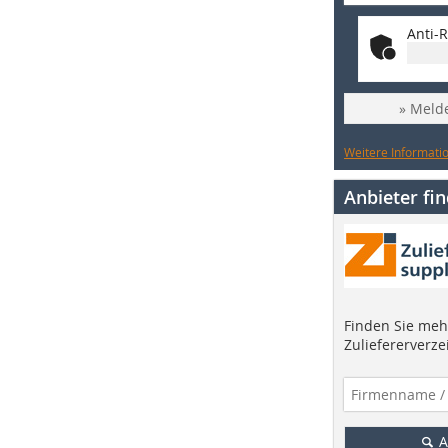
Anti-R
» Melde
Weitere Informatio
Anbieter fi
Finden Sie mehr
Zuliefererverze
A