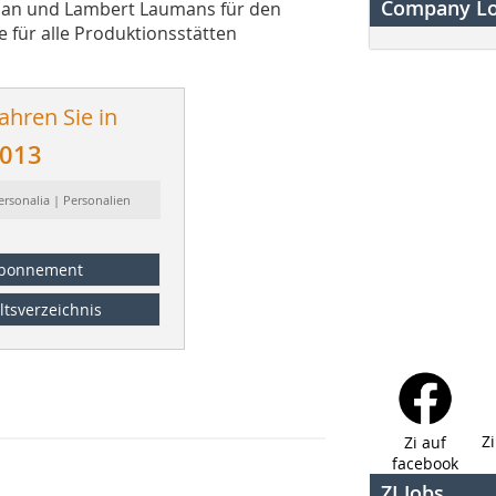
Company L
phan und Lambert Laumans für den
 für alle Produktionsstätten
ahren Sie in
2013
ersonalia | Personalien
bonnement
ltsverzeichnis
Z
Zi auf
facebook
ZI Jobs