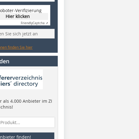
oboter-Verifizierung
Hier klicken
Friendly
Captcha ⇗
n Sie sich jetzt an
nen finden Sie hier
nden
 als 4.000 Anbieter im ZI
ichnis!
nbieter finden!