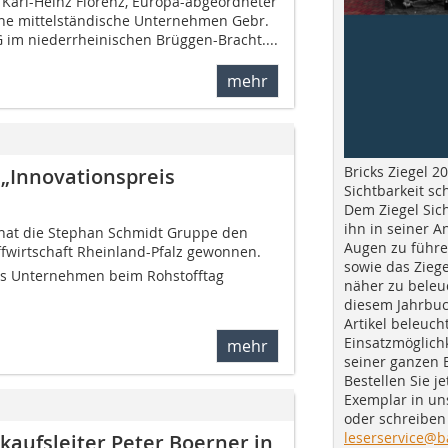
 Karl-Heinz Florenz, Europa-abgeordneter
ene mittelständische Unternehmen Gebr.
im niederrheinischen Brüggen-Bracht....
mehr
Bricks Ziegel 20
„Innovationspreis
Sichtbarkeit sc
Dem Ziegel Sich
ihn in seiner A
 hat die Stephan Schmidt Gruppe den
Augen zu führe
ffwirtschaft Rheinland-Pfalz gewonnen.
sowie das Ziege
s Unternehmen beim Rohstofftag
näher zu beleu
diesem Jahrbuc
Artikel beleuch
Einsatzmöglichk
mehr
seiner ganzen 
Bestellen Sie je
Exemplar in u
oder schreiben 
leserservice@b
aufsleiter Peter Boerner in