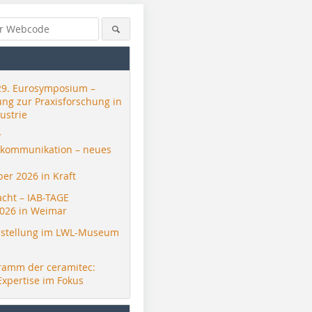
29. Eurosymposium –
ung zur Praxisforschung in
ustrie
r
skommunikation – neues
er 2026 in Kraft
acht – IAB-TAGE
026 in Weimar
stellung im LWL-Museum
ramm der ceramitec:
Expertise im Fokus