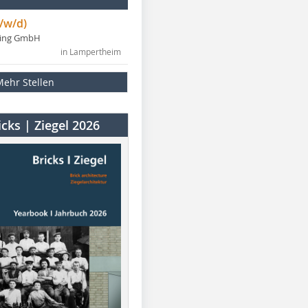
/w/d)
ning GmbH
in Lampertheim
Mehr Stellen
cks | Ziegel 2026