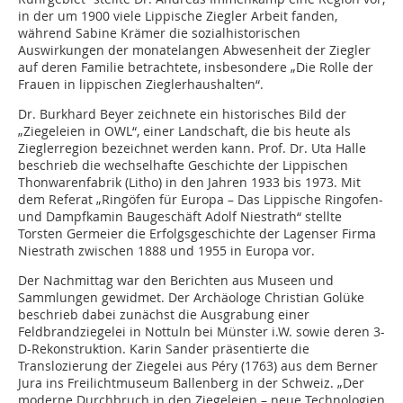
in der um 1900 viele Lippische Ziegler Arbeit fanden,
während Sabine Krämer die sozialhistorischen
Auswirkungen der monatelangen Abwesenheit der Ziegler
auf deren Familie betrachtete, insbesondere „Die Rolle der
Frauen in lippischen Zieglerhaushalten“.
Dr. Burkhard Beyer zeichnete ein historisches Bild der
„Ziegeleien in OWL“, einer Landschaft, die bis heute als
Zieglerregion bezeichnet werden kann. Prof. Dr. Uta Halle
beschrieb die wechselhafte Geschichte der Lippischen
Thonwarenfabrik (Litho) in den Jahren 1933 bis 1973. Mit
dem Referat „Ringöfen für Europa – Das Lippische Ringofen-
und Dampfkamin Baugeschäft Adolf Niestrath“ stellte
Torsten Germeier die Erfolgsgeschichte der Lagenser Firma
Niestrath zwischen 1888 und 1955 in Europa vor.
Der Nachmittag war den Berichten aus Museen und
Sammlungen gewidmet. Der Archäologe Christian Golüke
beschrieb dabei zunächst die Ausgrabung einer
Feldbrandziegelei in Nottuln bei Münster i.W. sowie deren 3-
D-Rekonstruktion. Karin Sander präsentierte die
Translozierung der Ziegelei aus Péry (1763) aus dem Berner
Jura ins Freilichtmuseum Ballenberg in der Schweiz. „Der
moderne Durchbruch in den Ziegeleien – neue Technologien