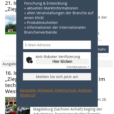
21. Internationale Tagung
Forschung & Entwicklung
„Ziegeleigeschichte/Ziegeleimuseen“
» aktuellen Marktinformationen
» allen Veranstaltungen der Branche auf
Die Organisatoren, der Bundesverband der
einen Klick!
Deutschen Ziegelindustrie e.V. in
» Produktneuheiten
Kooperation mit der Stiftung Ziegelei-
» Informationen der internationalen
Branchenverbände
Museum Cham, Schweiz, und dem LWL
Industriemuseum, Landesmuseum für...
mehr
Anti-Roboter-Verifizierung
Hier klicken
Ausgabe 10/2009
Friendly
Captcha ⇗
16. Internationale Tagung
Melden Sie sich jetzt an!
„Ziegeleigeschichte/Ziegeleimuseen“ im
technischen Denkmal „Alte Ziegelei
Westeregeln“
Beispiele, Hinweise: Datenschutz, Analyse,
Widerruf
Mit der 16. Internationalen Tagung vom 28.
bis 30. Juni 2009 in Westeregeln bei
Magdeburg (Sachsen-Anhalt) beging der
Arbeitskreis Ziegeleigeschichte/Ziegelei­-