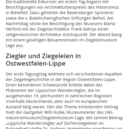
Die traditionelle Exkursion am ersten Tag begann mit
Besichtigungen von Architekturbeispielen des Historismus
in Bielefeld. Dazu gehörten die Ravensberger Spinnerei
sowie die v. Bodelschwinghschen Stiftungen Bethel. Am
Nachmittag setzte die Besichtigung des Museums Marta
Herford mit der Ziegelarchitektur Frank Gehrys einen
zeitgenössischen Architektur-Kontrapunkt. Der Abend klang
mit einem geselligen Beisammensein im Ziegeleimuseum
Lage aus.
Ziegler und Ziegeleien in
Ostwestfalen-Lippe
Der erste Tagungstag widmete sich verschiedenen Aspekten
der Ziegeleigeschichte in der Region Ostwestfalen-Lippe.
Einen besonderen Schwerpunkt bildete dabei das
Phänomen der Lippischen Wanderziegler, die im
ausgehenden 19. Jahrhundert in zahlreichen Regionen
innerhalb Deutschlands, aber auch im europäischen
Ausland tätig waren. Den das Thema einleitenden Vortrag
hielt der Gastgeber Willi Kulke, Museumsleiter des LWL-
Industriemuseum/Ziegeleimuseum Lage. Mit seinem Beitrag
„Lippische Wanderziegler auf Zechenziegeleien im
Ruhrgebiet“ stellte Dr. Andreas Immenkamp eine Region vor,