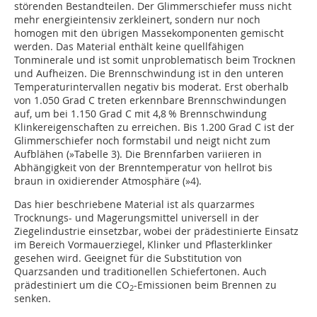
störenden Bestandteilen. Der Glimmerschiefer muss nicht
mehr energieintensiv zerkleinert, sondern nur noch
homogen mit den übrigen Massekomponenten gemischt
werden. Das Material enthält keine quellfähigen
Tonminerale und ist somit unproblematisch beim Trocknen
und Aufheizen. Die Brennschwindung ist in den unteren
Temperaturintervallen negativ bis moderat. Erst oberhalb
von 1.050 Grad C treten erkennbare Brennschwindungen
auf, um bei 1.150 Grad C mit 4,8 % Brennschwindung
Klinkereigenschaften zu erreichen. Bis 1.200 Grad C ist der
Glimmerschiefer noch formstabil und neigt nicht zum
Aufblähen (
»Tabelle 3
). Die Brennfarben variieren in
Abhängigkeit von der Brenntemperatur von hellrot bis
braun in oxidierender Atmosphäre (
»4
).
Das hier beschriebene Material ist als quarzarmes
Trocknungs- und Magerungsmittel universell in der
Ziegelindustrie einsetzbar, wobei der prädestinierte Einsatz
im Bereich Vormauerziegel, Klinker und Pflasterklinker
gesehen wird. Geeignet für die Substitution von
Quarzsanden und traditionellen Schiefertonen. Auch
prädestiniert um die CO
-Emissionen beim Brennen zu
2
senken.