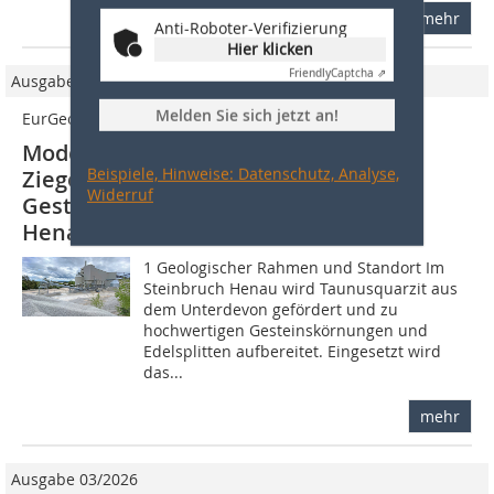
mehr
Anti-Roboter-Verifizierung
Hier klicken
Friendly
Captcha ⇗
Ausgabe 04/2022
Melden Sie sich jetzt an!
EurGeol Dr. rer. nat. Lutz Krakoww
Moderne Rohstoffe für die
Beispiele, Hinweise: Datenschutz, Analyse,
Ziegelindustrie Teil 4: Weiße
Widerruf
Gesteinsfüller aus dem Steinbruch
Henau
1 Geologischer Rahmen und Standort Im
Steinbruch Henau wird Taunusquarzit aus
dem Unterdevon gefördert und zu
hochwertigen Gesteinskörnungen und
Edelsplitten aufbereitet. Eingesetzt wird
das...
mehr
Ausgabe 03/2026