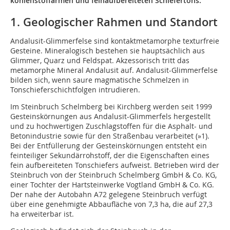
kohlenstoffarmen und feinaufbereiteten Schiefertons.
1. Geologischer Rahmen und Standort
Andalusit-Glimmerfelse sind kontaktmetamorphe texturfreie
Gesteine. Mineralogisch bestehen sie hauptsächlich aus
Glimmer, Quarz und Feldspat. Akzessorisch tritt das
metamorphe Mineral Andalusit auf. Andalusit-Glimmerfelse
bilden sich, wenn saure magmatische Schmelzen in
Tonschieferschichtfolgen intrudieren.
Im Steinbruch Schelmberg bei Kirchberg werden seit 1999
Gesteinskörnungen aus Andalusit-Glimmerfels hergestellt
und zu hochwertigen Zuschlagstoffen für die Asphalt- und
Betonindustrie sowie für den Straßenbau verarbeitet (
»1
).
Bei der Entfüllerung der Gesteinskörnungen entsteht ein
feinteiliger Sekundärrohstoff, der die Eigenschaften eines
fein aufbereiteten Tonschiefers aufweist. Betrieben wird der
Steinbruch von der Steinbruch Schelmberg GmbH & Co. KG,
einer Tochter der Hartsteinwerke Vogtland GmbH & Co. KG.
Der nahe der Autobahn A72 gelegene Steinbruch verfügt
über eine genehmigte Abbaufläche von 7,3 ha, die auf 27,3
ha erweiterbar ist.