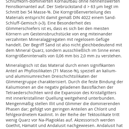
Schluffkorn-dominierten Kornaufbau ohne nennenswerten
Feinstkornanteil auf. Der Siebrückstand d > 63 µm liegt im
Schnitt bei 54 Masse-%. Die Korngrößenverteilung des
Materials entspricht damit gemäß DIN 4022 einem Sand-
Schluff-Gemisch (
»3
). Eine Besonderheit des
Glimmerschiefers ist es, dass es sich bei den meisten
Körnern um Gesteinsbruchstücke von eng miteinander
verzahnten Mineralaggregaten mit regelosem Gefüge
handelt. Der Begriff Sand ist also nicht gleichbedeutend mit
dem Mineral Quarz, sondern ausschließlich im Sinne eines
Korngrößenintervalls von 0,06 mm bis 2,0 mm zu verstehen.
Mineralogisch ist das Material durch einen signifikanten
Anteil an Phyllosilikaten (71 Masse-%), speziell an kalium-
und aluminiumreichen Dreischichtsilikaten der
Glimmergruppe charakterisiert. Durch die feste Bindung der
Kaliumionen an die negativ geladenen Basisflächen der
Tetraederschichten wird die Expansion des Kristallgitters
mit innerkristalliner Quellung weitgehend unterbunden.
Mengenmäßig stellen Illit und Glimmer die dominierenden
Phasen dar; gefolgt von geringen Anteilen an Chlorit und
fehlgeordnetem Kaolinit. In der Reihe der Tektosilikate tritt
wenig Quarz vor Na-Plagioklas auf. Akzessorisch werden
Goethit, Hämatit und Andalusit nachgewiesen. Andalusit hat