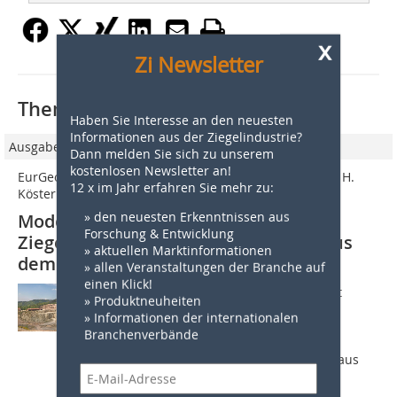
x
Zi Newsletter
Thematisch passende Artikel:
Haben Sie Interesse an den neuesten
Informationen aus der Ziegelindustrie?
Ausgabe 02/2021
Dann melden Sie sich zu unserem
kostenlosen Newsletter an!
EurGeol Dr. rer. nat. Lutz Krakow, Dr. rer. nat. Mathias H.
12 x im Jahr erfahren Sie mehr zu:
Köster
» den neuesten Erkenntnissen aus
Moderne Rohstoffe für die
Forschung & Entwicklung
Ziegelindustrie Teil 1: Filterkuchen aus
» aktuellen Marktinformationen
dem Rhyolith-Steinbruch Ottenhöfen
» allen Veranstaltungen der Branche auf
einen Klick!
1. Geologischer Rahmen und Standort
» Produktneuheiten
Rhyolithe sind leukokrate, also helle
» Informationen der internationalen
kieselsäurereiche Vulkangesteine mit
Branchenverbände
kristalliner und zum Teil glasartiger
Grundmasse. Sie bestehen vor allem aus
Quarz und...