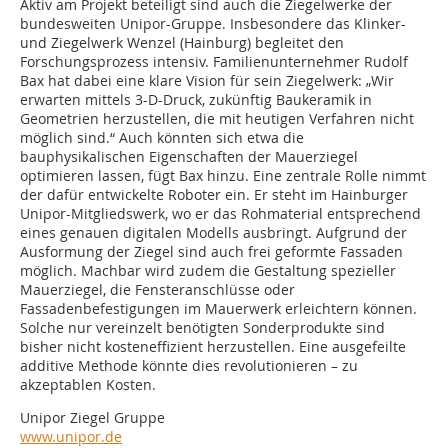
Aktiv am Projekt beteiligt sind auch die Ziegelwerke der
bundesweiten Unipor-Gruppe. Insbesondere das Klinker-
und Ziegelwerk Wenzel (Hainburg) begleitet den
Forschungsprozess intensiv. Familienunternehmer Rudolf
Bax hat dabei eine klare Vision für sein Ziegelwerk: „Wir
erwarten mittels 3-D-Druck, zukünftig Baukeramik in
Geometrien herzustellen, die mit heutigen Verfahren nicht
möglich sind.“ Auch könnten sich etwa die
bauphysikalischen Eigenschaften der Mauerziegel
optimieren lassen, fügt Bax hinzu. Eine zentrale Rolle nimmt
der dafür entwickelte Roboter ein. Er steht im Hainburger
Unipor-Mitgliedswerk, wo er das Rohmaterial entsprechend
eines genauen digitalen Modells ausbringt. Aufgrund der
Ausformung der Ziegel sind auch frei geformte Fassaden
möglich. Machbar wird zudem die Gestaltung spezieller
Mauerziegel, die Fensteranschlüsse oder
Fassadenbefestigungen im Mauerwerk erleichtern können.
Solche nur vereinzelt benötigten Sonderprodukte sind
bisher nicht kosteneffizient herzustellen. Eine ausgefeilte
additive Methode könnte dies revolutionieren – zu
akzeptablen Kosten.
Unipor Ziegel Gruppe
www.unipor.de