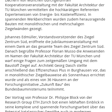
Dächern von München durchgeführten
Kooperationsveranstaltung mit der Fakultät Architektur der
TU München vermittelten die hochkarätigen Referenten
Expertenwissen von Energie- bis Kosteneffizienz. In
spannenden Werkberichten wurden zudem herausragende
Bauten mit monolithischen und mehrschaligen
Ziegelwänden gezeigt.
Johannes Edmüller, Vorstandsvorsitzender des Ziegel
Zentrum Süd, eröffnete die Jubiläumsveranstaltung mit
einem Dank an das gesamte Team des Ziegel Zentrum Süd.
Danach begrüßte Professor Florian Musso die Anwesenden
im Namen der Fakultät Architektur der TU München und
warf einige Fragen zum zeitgemäßen Umgang mit dem
Baustoff Ziegel auf. Architekt Georg Dasch stellte
anschließend das Effizienzhaus Plus in Burghausen vor, das
in monolithischer Ziegelbauweise als Sonnenhaus errichtet
wurde und als eines von 36 Häusern an der
Forschungsinitiative „Zukunft Bau“ des
Bundesbauministeriums teilnimmt.
Der Vortrag von Professor Dr. Philippe Block von der
Research Group ETH Zürich bot einen lebhaften Einblick in
seine komplexe und spannende Forschungsarbeit über das
Potenzial katalanischer Gewölbe auch in modernen