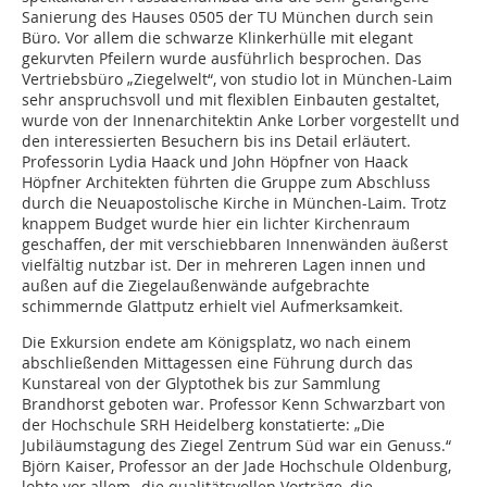
Sanierung des Hauses 0505 der TU München durch sein
Büro. Vor allem die schwarze Klinkerhülle mit elegant
gekurvten Pfeilern wurde ausführlich besprochen. Das
Vertriebsbüro „Ziegelwelt“, von studio lot in München-Laim
sehr anspruchsvoll und mit flexiblen Einbauten gestaltet,
wurde von der Innenarchitektin Anke Lorber vorgestellt und
den interessierten Besuchern bis ins Detail erläutert.
Professorin Lydia Haack und John Höpfner von Haack
Höpfner Architekten führten die Gruppe zum Abschluss
durch die Neuapostolische Kirche in München-Laim. Trotz
knappem Budget wurde hier ein lichter Kirchenraum
geschaffen, der mit verschiebbaren Innenwänden äußerst
vielfältig nutzbar ist. Der in mehreren Lagen innen und
außen auf die Ziegelaußenwände aufgebrachte
schimmernde Glattputz erhielt viel Aufmerksamkeit.
Die Exkursion endete am Königsplatz, wo nach einem
abschließenden ­Mittagessen eine Führung durch das
Kunstareal von der Glyptothek bis zur Sammlung
Brandhorst geboten war. Professor Kenn Schwarzbart von
der Hochschule SRH Heidelberg konstatierte: „Die
Jubiläumstagung des Ziegel Zentrum Süd war ein Genuss.“
Björn Kaiser, Professor an der Jade Hochschule Oldenburg,
lobte vor allem „die qualitätsvollen Vorträge, die