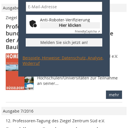
Ausgabe 06/2013
Ziegel Zentrum Süd e.V.
Anti-Roboter-Verifizierung
Professoren-Tagung 2013: erstmals
Hier klicken
bundesweite Fortbildung für Lehrende
Friendly
Captcha ⇗
der ­Architektur und des
Melden Sie sich jetzt an!
Bauingenieurwesens
Erstmalig lädt das Ziegel Zentrum Süd e.V.
Beispiele, Hinweise: Datenschutz, Analyse,
Professorinnen und Professoren der
Widerruf
Fachbereiche Architektur und
Bauingenieurwesen aller deutschen
Hochschulen/Universitäten zur Teilnahme
an seiner...
mehr
Ausgabe 7/2016
12. Professoren-Tagung des Ziegel Zentrum Süd e.V.