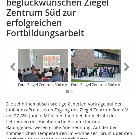
beglückwünschen Ziegel
Zentrum Süd zur
erfolgreichen
Fortbildungsarbeit
Foto: Ziegel Zentrum Süd e.V.
Foto: Ziegel Zentrum Süd e.V.
Foto: Zi
Die zehn thematisch breit gefächerten Vorträge auf der
Jubiläums-Professoren-Tagung des Ziegel Zentrum Süd e.V.
am 27./28. Juni in München fand bei der Vielzahl der
Lehrenden der Fachbereiche Architektur und
Bauingenieurwesen große Anerkennung. Auf der bei
sommerlichen Temperaturen im Vorhoelzer Forum über den