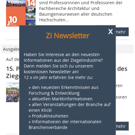
sind Professorinnen und Professoren der
Fachbereiche Architektur und
Bauingenieurwesen aller deutschen
Hochschulen...
x
mehr
Zi Newsletter
Ausgabe 5/2019
Haben Sie Interesse an den neuesten
Auf den Spuren Alvar Aaltos
Informationen aus der Ziegelindustrie?
Dann melden Sie sich zu unserem
15. Professoren-Tagung mit Exkursion des
kostenlosen Newsletter an!
Ziegel Zentrum Süd
12 x im Jahr erfahren Sie mehr zu:
Helsinki, Jyväskylä und Säynät-salo waren
» den neuesten Erkenntnissen aus
vom 4. bis 7. Juli das Ziel von über 40
Forschung & Entwicklung
Hochschul-Professorinnen und Professoren
» aktuellen Marktinformationen
der Architektur und des
» allen Veranstaltungen der Branche auf
Bauingenieurwesens aus ganz
einen Klick!
Deutschland....
» Produktneuheiten
» Informationen der internationalen
mehr
Branchenverbände