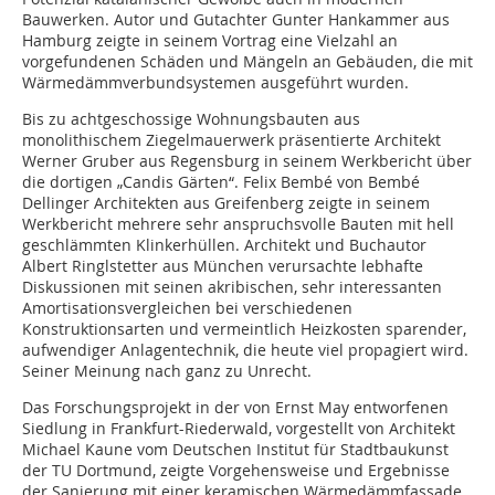
Bauwerken. Autor und Gutachter Gunter Hankammer aus
Hamburg zeigte in seinem Vortrag eine Vielzahl an
vorgefundenen Schäden und Mängeln an Gebäuden, die mit
Wärmedämmverbundsystemen ausgeführt wurden.
Bis zu achtgeschossige Wohnungsbauten aus
monolithischem Ziegelmauerwerk präsentierte Architekt
Werner Gruber aus Regensburg in seinem Werkbericht über
die dortigen „Candis Gärten“. Felix Bembé von ­Bembé
Dellinger Architekten aus Greifenberg zeigte in seinem
Werkbericht mehrere sehr anspruchsvolle Bauten mit hell
geschlämmten Klinkerhüllen. Architekt und Buchautor
Albert Ringlstetter aus München verursachte lebhafte
Diskussionen mit seinen akribischen, sehr interessanten
Amortisationsvergleichen bei verschiedenen
Konstruktionsarten und vermeintlich Heizkosten sparender,
aufwendiger Anlagentechnik, die heute viel propagiert wird.
Seiner Meinung nach ganz zu Unrecht.
Das Forschungsprojekt in der von Ernst May entworfenen
Siedlung in Frankfurt-Riederwald, vorgestellt von Architekt
Michael Kaune vom Deutschen Institut für Stadtbaukunst
der TU Dortmund, zeigte Vorgehensweise und Ergebnisse
der Sanierung mit einer keramischen Wärmedämmfassade