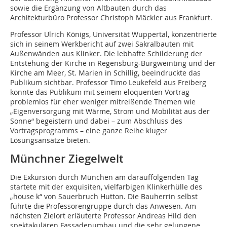
sowie die Ergänzung von Altbauten durch das
Architekturbüro Professor Christoph Mäckler aus Frankfurt.
Professor Ulrich Königs, Universität Wuppertal, konzentrierte
sich in seinem Werkbericht auf zwei Sakralbauten mit
Außenwänden aus Klinker. Die lebhafte Schilderung der
Entstehung der Kirche in Regensburg-Burgweinting und der
Kirche am Meer, St. Marien in Schillig, beeindruckte das
Publikum sichtbar. Professor Timo Leukefeld aus Freiberg
konnte das Publikum mit seinem eloquenten Vortrag
problemlos für eher weniger mitreißende Themen wie
„Eigenversorgung mit Wärme, Strom und Mobilität aus der
Sonne“ begeistern und dabei – zum Abschluss des
Vortragsprogramms – eine ganze Reihe kluger
Lösungsansätze bieten.
Münchner Ziegelwelt
Die Exkursion durch München am darauffolgenden Tag
startete mit der exquisiten, vielfarbigen Klinkerhülle des
„house k“ von Sauerbruch Hutton. Die Bauherrin selbst
führte die Professorengruppe durch das Anwesen. Am
nächsten Zielort erläuterte Professor Andreas Hild den
spektakulären Fassadenumbau und die sehr gelungene