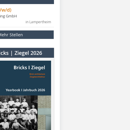
/w/d)
ning GmbH
in Lampertheim
Mehr Stellen
cks | Ziegel 2026