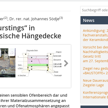
(2)
(3)
er
, Dr. rer. nat. Johannes Södje
News
rstings“ in
Ankündigung: 
asische Hängedecke
Fachveranstalt
der Keramikind
Vorsicht bei de
Nachhaltigkeit
Gesetz tritt
am 27. Septemb
Ziegel neu ged
»BAUSTOFFE« 2
Neue Daueraus
Ziegelei Lage
Konferenzprog
einen sensiblen Ofenbereich dar und
Internationale 
n ihrer Materialzusammensetzung an
turen und Ofenatmosphären angepasst