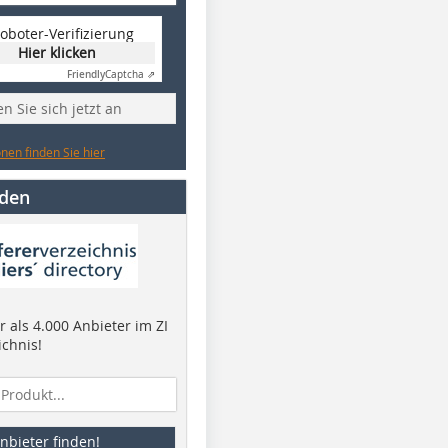
oboter-Verifizierung
Hier klicken
Friendly
Captcha ⇗
n Sie sich jetzt an
nen finden Sie hier
nden
 als 4.000 Anbieter im ZI
ichnis!
nbieter finden!