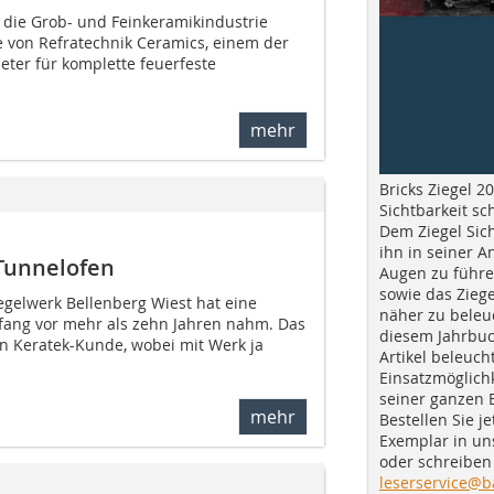
t die Grob- und Feinkeramikindustrie
e von Refratechnik Ceramics, einem der
eter für komplette feuerfeste
mehr
Bricks Ziegel 20
Sichtbarkeit sc
Dem Ziegel Sich
ihn in seiner A
Tunnelofen
Augen zu führe
sowie das Ziege
gelwerk Bellenberg Wiest hat eine
näher zu beleu
nfang vor mehr als zehn Jahren nahm. Das
diesem Jahrbuc
en Keratek-Kunde, wobei mit Werk ja
Artikel beleuch
Einsatzmöglichk
seiner ganzen 
mehr
Bestellen Sie je
Exemplar in u
oder schreiben 
leserservice@b