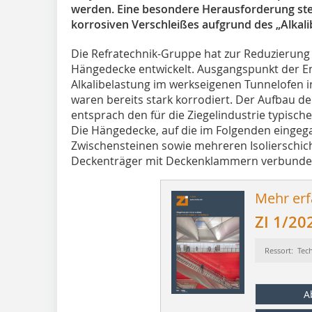
werden. Eine besondere Herausforderung stel
korrosiven Verschleißes aufgrund des „Alkali
Die Refratechnik-Gruppe hat zur Reduzierung d
Hängedecke entwickelt. Ausgangspunkt der E
Alkalibelastung im werkseigenen Tunnelofen
waren bereits stark korrodiert. Der Aufbau d
entsprach den für die Ziegelindustrie typis
Die Hängedecke, auf die im Folgenden eingeg
Zwischensteinen sowie mehreren Isolierschic
Deckenträger mit Deckenklammern verbunde
Mehr erf
ZI 1/20
Ressort: Tec
A