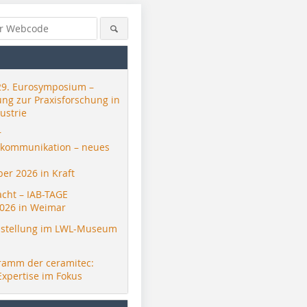
29. Eurosymposium –
ung zur Praxisforschung in
ustrie
r
skommunikation – neues
er 2026 in Kraft
acht – IAB-TAGE
026 in Weimar
stellung im LWL-Museum
ramm der ceramitec:
Expertise im Fokus