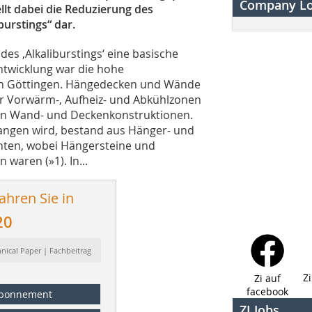
Company L
lt dabei die Reduzierung des
burstings“ dar.
es ‚Alkaliburstings‘ eine basische
ntwicklung war die hohe
 in Göttingen. Hängedecken und Wände
er Vorwärm-, Aufheiz- und Abkühlzonen
chen Wand- und Deckenkonstruktionen.
angen wird, bestand aus Hänger- und
hten, wobei Hängersteine und
n waren (
»1
). In...
ahren Sie in
20
hnical Paper | Fachbeitrag
Z
Zi auf
facebook
bonnement
ZI Jobs