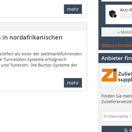
mehr
Anti-R
» Melde
h in nordafrikanischen
Weitere Informatio
eliefert als einer der weltmarktführenden
Anbieter fi
te Tunnelofen-Systeme erfolgreich
n und Tunesien. Die Burton-Systeme der
mehr
Finden Sie mehr
Zuliefererverze
A