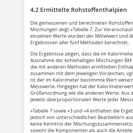
4.2 Ermittelte Rohstoffenthalpien
Die gemessenen und berechneten Rohstoffen
Mischungen zeigt
»Tabelle 7
. Zur Veranschaul
einzelnen Werte wurden der Mittelwert und 
Ergebnissen aller fünf Methoden berechnet.
Die Ergebnisse zeigen, dass die im Kalorimet
Ausnahme der kohlehaltigen Mischungen BM R
die mit anderen Methoden ermittelten Enthalp
zusammen mit dem jeweiligen Vorzeichen, vgl
ist der im Kalorimeter bestimmte Wert wesentl
Messwerte. Hingegen hat der Kalorimeterwert
Größenordnung wie die anderen Werte. Aus 
jeweils überproportionalen Werte jeder Messr
»Tabelle 7
sowie
»3
und
»4
enthalten die Erge
jedoch von unterschiedlichen Bearbeitern aus
keine Kenntnis der Mischungszusammensetzun
sowohl die Komponenten als auch die Anteile 