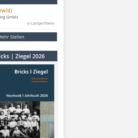
/w/d)
ning GmbH
in Lampertheim
Mehr Stellen
cks | Ziegel 2026