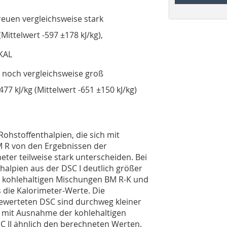
reuen vergleichsweise stark
(Mittelwert -597 ±178 kJ/kg),
 KAL
t noch vergleichsweise groß
77 kJ/kg (Mittelwert -651 ±150 kJ/kg)
Rohstoffenthalpien, die sich mit
 R von den Ergebnissen der
er teilweise stark unterscheiden. Bei
halpien aus der DSC I deutlich größer
r kohlehaltigen Mischungen BM R-K und
s die Kalorimeter-Werte. Die
gewerteten DSC sind durchweg kleiner
 - mit Ausnahme der kohlehaltigen
C II ähnlich den berechneten Werten.