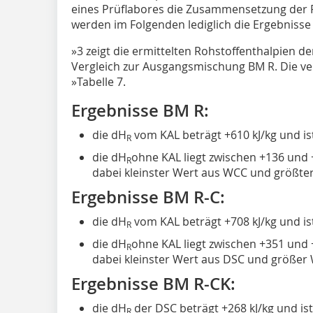
eines Prüflabores die Zusammensetzung der R
werden im Folgenden lediglich die Ergebnisse 
»3
zeigt die ermittelten Rohstoffenthalpien d
Vergleich zur Ausgangsmischung BM R. Die 
»Tabelle 7
.
Ergebnisse BM R:
die dH
vom KAL beträgt +610 kJ/kg und is
R
die dH
ohne KAL liegt zwischen +136 und +
R
dabei kleinster Wert aus WCC und größte
Ergebnisse BM R-C:
die dH
vom KAL beträgt +708 kJ/kg und is
R
die dH
ohne KAL liegt zwischen +351 und +
R
dabei kleinster Wert aus DSC und größer
Ergebnisse BM R-CK:
die dH
der DSC beträgt +268 kJ/kg und is
R