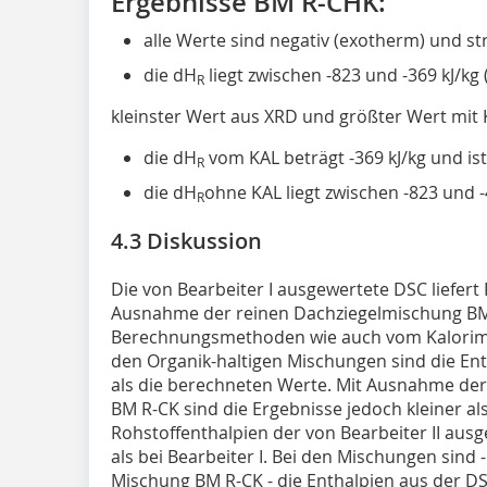
Ergebnisse BM R-CHK:
alle Werte sind negativ (exotherm) und st
die dH
liegt zwischen -823 und -369 kJ/kg 
R
kleinster Wert aus XRD und größter Wert mit
die dH
vom KAL beträgt -369 kJ/kg und is
R
die dH
ohne KAL liegt zwischen -823 und -4
R
4.3 Diskussion
Die von Bearbeiter I ausgewertete DSC liefert 
Ausnahme der reinen Dachziegelmischung BM
Berechnungsmethoden wie auch vom Kalorimet
den Organik-haltigen Mischungen sind die Ent
als die berechneten Werte. Mit Ausnahme de
BM R-CK sind die Ergebnisse jedoch kleiner al
Rohstoffenthalpien der von Bearbeiter II aus
als bei Bearbeiter I. Bei den Mischungen sind
Mischung BM R-CK - die Enthalpien aus der DS