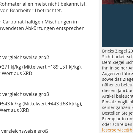
ohmaterialien meist nicht bekannt ist,
von Bearbeiter I betrachtet.
er Carbonat-haltigen Mischungen im
verwendeten Abkürzungen entsprechen
Bricks Ziegel 20
Sichtbarkeit sc
t vergleichsweise groß
Dem Ziegel Sich
271 kJ/kg (Mittelwert +189 ±51 kJ/kg),
ihn in seiner A
r Wert aus XRD
Augen zu führe
sowie das Ziege
näher zu beleu
diesem Jahrbuc
t vergleichsweise groß
Artikel beleuch
Einsatzmöglichk
543 kJ/kg (Mittelwert +443 ±68 kJ/kg),
seiner ganzen 
 Wert aus XRD
Bestellen Sie je
Exemplar in u
oder schreiben 
leserservice@b
t vergleichsweise groß