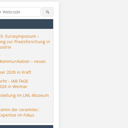
29. Eurosymposium –
ung zur Praxisforschung in
ustrie
r
skommunikation – neues
er 2026 in Kraft
acht – IAB-TAGE
026 in Weimar
stellung im LWL-Museum
ramm der ceramitec:
Expertise im Fokus