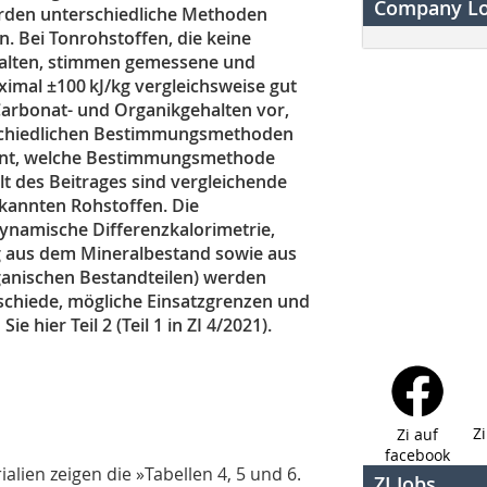
Company L
rden unterschiedliche Methoden
n. Bei Tonrohstoffen, die keine
halten, stimmen gemessene und
mal ±100 kJ/kg vergleichsweise gut
Carbonat- und Organikgehalten vor,
rschiedlichen Bestimmungsmethoden
kannt, welche Bestimmungsmethode
alt des Beitrages sind vergleichende
kannten Rohstoffen. Die
namische Differenzkalorimetrie,
g aus dem Mineralbestand sowie aus
anischen Bestandteilen) werden
schiede, mögliche Einsatzgrenzen und
 hier Teil 2 (Teil 1 in ZI 4/2021).
Z
Zi auf
facebook
alien zeigen die
»Tabellen 4, 5
und
6
.
ZI Jobs