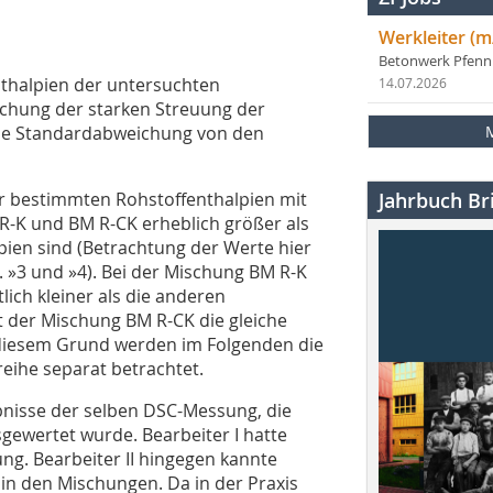
Werkleiter (m
Betonwerk Pfen
thalpien der untersuchten
14.07.2026
ichung der starken Streuung der
die Standardabweichung von den
er bestimmten Rohstoffenthalpien mit
Jahrbuch Bri
-K und BM R-CK erheblich größer als
ien sind (Betrachtung der Werte hier
.
»3
und
»4
). Bei der Mischung BM R-K
ich kleiner als die anderen
 der Mischung BM R-CK die gleiche
diesem Grund werden im Folgenden die
eihe separat betrachtet.
bnisse der selben DSC-Messung, die
gewertet wurde. Bearbeiter I hatte
g. Bearbeiter II hingegen kannte
in den Mischungen. Da in der Praxis