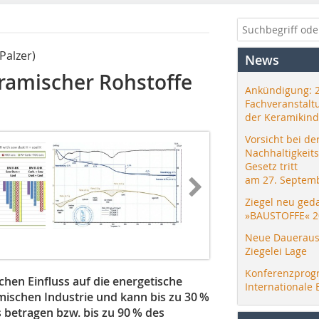
Palzer)
News
ramischer Rohstoffe
Ankündigung: 
Fachveranstalt
der Keramikind
Vorsicht bei de
Nachhaltigkeit
Gesetz tritt
am 27. Septemb
Ziegel neu ged
»BAUSTOFFE« 2
Neue Daueraus
Ziegelei Lage
Konferenzprog
chen Einfluss auf die energetische
Internationale 
mischen Industrie und kann bis zu 30 %
betragen bzw. bis zu 90 % des