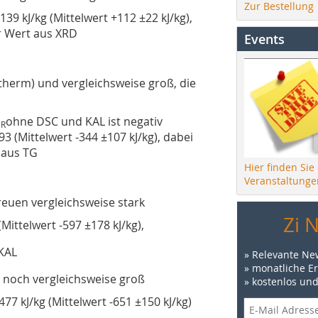
Zur Bestellung
39 kJ/kg (Mittelwert +112 ±22 kJ/kg),
r Wert aus XRD
Events
therm) und vergleichsweise groß, die
H
ohne DSC und KAL ist negativ
R
3 (Mittelwert -344 ±107 kJ/kg), dabei
 aus TG
Hier finden Sie
Veranstaltunge
reuen vergleichsweise stark
Zi 
(Mittelwert -597 ±178 kJ/kg),
 KAL
» Relevante Ne
» monatliche E
t noch vergleichsweise groß
» kostenlos un
77 kJ/kg (Mittelwert -651 ±150 kJ/kg)