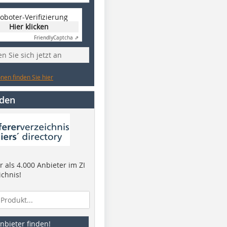
oboter-Verifizierung
Hier klicken
Friendly
Captcha ⇗
n Sie sich jetzt an
nen finden Sie hier
nden
 als 4.000 Anbieter im ZI
ichnis!
nbieter finden!