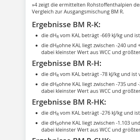
»4
zeigt die ermittelten Rohstoffenthalpien d
Vergleich zur Ausgangsmischung BM R.
Ergebnisse BM R-K:
die dH
vom KAL beträgt -669 kJ/kg und ist
R
die dH
ohne KAL liegt zwischen -240 und +1
R
dabei kleinster Wert aus WCC und größte
Ergebnisse BM R-H:
die dH
vom KAL beträgt -78 kJ/kg und ist
R
die dH
ohne KAL liegt zwischen -735 und -3
R
dabei kleinster Wert aus WCC und größte
Ergebnisse BM R-HK:
die dH
vom KAL beträgt -276 kJ/kg und is
R
die dH
ohne KAL liegt zwischen -1.103 und 
R
dabei kleinster Wert aus WCC und größte