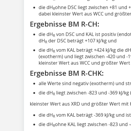
die dH
ohne DSC liegt zwischen +81 und +1
R
dabei kleinster Wert aus WCC und größte
Ergebnisse BM R-CH:
die dH
von DSC und KAL ist positiv (endo
R
dH
der DSC beträgt +107 kJ/kg und
R
die dH
vom KAL beträgt +424 kJ/kg die d
R
(exotherm) und liegt zwischen -420 und -19
kleinster Wert aus WCC und größter Wert
Ergebnisse BM R-CHK:
alle Werte sind negativ (exotherm) und st
die dH
liegt zwischen -823 und -369 kJ/kg 
R
kleinster Wert aus XRD und größter Wert mit
die dH
vom KAL beträgt -369 kJ/kg und is
R
die dH
ohne KAL liegt zwischen -823 und -4
R