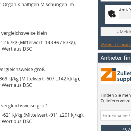
er Organik-haltigen Mischungen im
Anti-R
» Melde
 vergleichsweise klein
2 kJ/kg (Mittelwert -143 ±97 kJ/kg),
Weitere Informatio
r Wert aus DSC
Anbieter fi
 vergleichsweise groß
69 kJ/kg (Mittelwert -607 ±142 kJ/kg),
r Wert aus DSC
Finden Sie mehr
Zuliefererverze
t vergleichsweise groß
-621 kJ/kg (Mittelwert -911 ±201 kJ/kg),
r Wert aus DSC
A