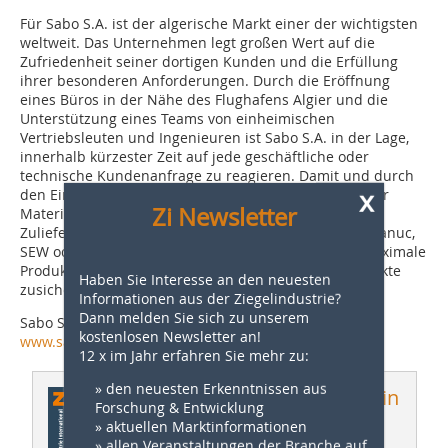
Für Sabo S.A. ist der algerische Markt einer der wichtigsten
weltweit. Das Unternehmen legt großen Wert auf die
Zufriedenheit seiner dortigen Kunden und die Erfüllung
ihrer besonderen Anforderungen. Durch die Eröffnung
eines Büros in der Nähe des Flughafens Algier und die
Unterstützung eines Teams von einheimischen
Vertriebsleuten und Ingenieuren ist Sabo S.A. in der Lage,
innerhalb kürzester Zeit auf jede geschäftliche oder
technische Kundenanfrage zu reagieren. Damit und durch
x
den Einsatz modernster Technologie und hochwertiger
Zi Newsletter
Materialien, die ausschließlich von den bekanntesten
Zulieferer-firmen weltweit bezogen werden, wie z.B. Fanuc,
SEW oder Siemens, kann Sabo S.A. seinen Kunden maximale
Produktionsleistungen für die qualitativ besten Produkte
Haben Sie Interesse an den neuesten
zusichern.
Informationen aus der Ziegelindustrie?
Dann melden Sie sich zu unserem
Sabo S.A
kostenlosen Newsletter an!
www.sabo.gr
12 x im Jahr erfahren Sie mehr zu:
» den neuesten Erkenntnissen aus
Dieser Artikel erschien in
Forschung & Entwicklung
» aktuellen Marktinformationen
ZI 04/2013
» allen Veranstaltungen der Branche auf