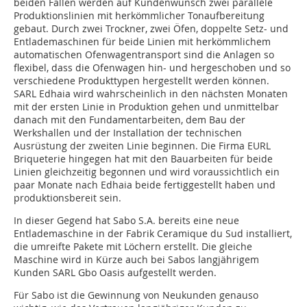
beiden Fällen werden auf Kundenwunsch zwei parallele
Produktionslinien mit herkömmlicher Tonaufbereitung
gebaut. Durch zwei Trockner, zwei Öfen, doppelte Setz- und
Entlademaschinen für beide Linien mit herkömmlichem
automatischen Ofenwagentransport sind die Anlagen so
flexibel, dass die Ofenwagen hin- und hergeschoben und so
verschiedene Produkttypen hergestellt werden können.
SARL Edhaia wird wahrscheinlich in den nächsten Monaten
mit der ersten Linie in Produktion gehen und unmittelbar
danach mit den Fundamentarbeiten, dem Bau der
Werkshallen und der Installation der technischen
Ausrüstung der zweiten Linie beginnen. Die Firma EURL
Briqueterie hingegen hat mit den Bauarbeiten für beide
Linien gleichzeitig begonnen und wird voraussichtlich ein
paar Monate nach Edhaia beide fertiggestellt haben und
produktionsbereit sein.
In dieser Gegend hat Sabo S.A. bereits eine neue
Entlademaschine in der Fabrik Ceramique du Sud installiert,
die umreifte Pakete mit Löchern erstellt. Die gleiche
Maschine wird in Kürze auch bei Sabos langjährigem
Kunden SARL Gbo Oasis aufgestellt werden.
Für Sabo ist die Gewinnung von Neukunden genauso