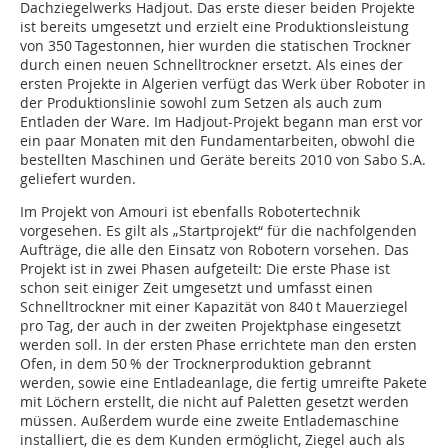
Dachziegelwerks Hadjout. Das erste dieser beiden Projekte
ist bereits umgesetzt und erzielt eine Produktionsleistung
von 350 Tagestonnen, hier wurden die statischen Trockner
durch einen neuen Schnelltrockner ersetzt. Als eines der
ersten Projekte in Algerien verfügt das Werk über Roboter in
der Produktionslinie sowohl zum Setzen als auch zum
Entladen der Ware. Im Hadjout-Projekt begann man erst vor
ein paar Monaten mit den Fundamentarbeiten, obwohl die
bestellten Maschinen und Geräte bereits 2010 von Sabo S.A.
geliefert wurden.
Im Projekt von Amouri ist ebenfalls Robotertechnik
vorgesehen. Es gilt als „Startprojekt“ für die nachfolgenden
Aufträge, die alle den Einsatz von Robotern vorsehen. Das
Projekt ist in zwei Phasen aufgeteilt: Die erste Phase ist
schon seit einiger Zeit umgesetzt und umfasst einen
Schnelltrockner mit einer Kapazität von 840 t Mauerziegel
pro Tag, der auch in der zweiten Projektphase eingesetzt
werden soll. In der ersten Phase errichtete man den ersten
Ofen, in dem 50 % der Trocknerproduktion gebrannt
werden, sowie eine Entladeanlage, die fertig umreifte Pakete
mit Löchern erstellt, die nicht auf Paletten gesetzt werden
müssen. Außerdem wurde eine zweite Entlademaschine
installiert, die es dem Kunden ermöglicht, Ziegel auch als