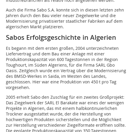
Industriebranchen als relativ hoch angesehen werden.
Auch die Firma Sabo S.A. konnte sich in diesen letzten zehn
Jahren durch den Bau vieler neuer Ziegelwerke und die
Modernisierung privatisierter staatlicher Fabriken auf dem
algerischen Markt platzieren.
Sabos Erfolgsgeschichte in Algerien
Es begann mit dem ersten großen, 2004 unterzeichneten
Liefervertrag und dem Bau einer Anlage mit einer
Produktionskapazität von 600 Tagestonnen in der Region
Toughourt, im Süden Algeriens, für die Firma SARL Gbo
Oasis. Zeitgleich wurde ein Vertrag über die Modernisierung
des BMSD-Werkes in Saida, im Westen des Landes,
geschlossen. Hier war eine Produktion von 450 t pro Tag
vorgesehen.
2005 erhielt Sabo den Zuschlag für ein zweites Großprojekt:
Das Ziegelwerk der SARL El Barakate war eines der wenigen
Projekte in Algerien, das mit einem halbkontinuierlichen
Trockner ausgestattet wurde, der die Herstellung von
hochwertigen Produkten sicherstellen und die Möglichkeit
zur Herstellung verschiedener Ziegelformate eröffnen sollte.
Die geplante Produktionskapazität von 350 Tagestonnen