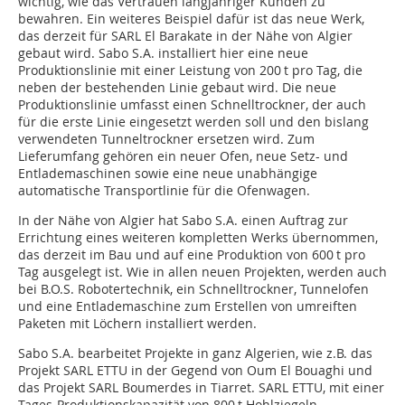
wichtig, wie das Vertrauen langjähriger Kunden zu
bewahren. Ein weiteres Beispiel dafür ist das neue Werk,
das derzeit für SARL El Barakate in der Nähe von Algier
gebaut wird. Sabo S.A. installiert hier eine neue
Produktionslinie mit einer Leistung von 200 t pro Tag, die
neben der bestehenden Linie gebaut wird. Die neue
Produktionslinie umfasst einen Schnelltrockner, der auch
für die erste Linie eingesetzt werden soll und den bislang
verwendeten Tunneltrockner ersetzen wird. Zum
Lieferumfang gehören ein neuer Ofen, neue Setz- und
Entlademaschinen sowie eine neue unabhängige
automatische Transportlinie für die Ofenwagen.
In der Nähe von Algier hat Sabo S.A. einen Auftrag zur
Errichtung eines weiteren kompletten Werks übernommen,
das derzeit im Bau und auf eine Produktion von 600 t pro
Tag ausgelegt ist. Wie in allen neuen Projekten, werden auch
bei B.O.S. Robotertechnik, ein Schnelltrockner, Tunnelofen
und eine Entlademaschine zum Erstellen von umreiften
Paketen mit Löchern installiert werden.
Sabo S.A. bearbeitet Projekte in ganz Algerien, wie z.B. das
Projekt SARL ETTU in der Gegend von Oum El Bouaghi und
das Projekt SARL Boumerdes in Tiarret. SARL ETTU, mit einer
Tages-Produktionskapazität von 800 t Hohlziegeln,