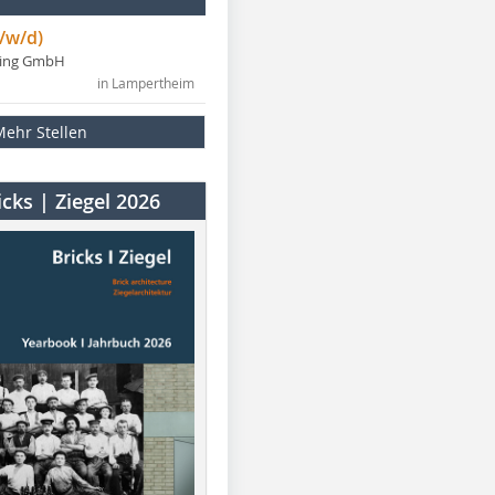
/w/d)
ning GmbH
in Lampertheim
Mehr Stellen
cks | Ziegel 2026