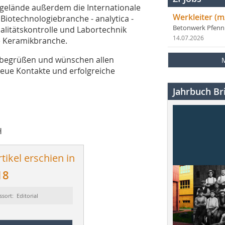
egelände außerdem die Internationale
Werkleiter (m
 Biotechnologiebranche - analytica -
Betonwerk Pfen
alitätskontrolle und Labortechnik
14.07.2026
e Keramikbranche.
u begrüßen und wünschen allen
eue Kontakte und erfolgreiche
Jahrbuch Bri
H
tikel erschien in
18
ssort: Editorial