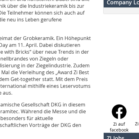
Company L
ik über die Industriekeramik bis zur
Die Teilnehmer können sich auch auf
ie neu ins Leben gerufene
eheimat der Grobkeramik. Ein Höhepunkt
Day am 11. April. Dabei diskutieren
e with Bricks“ über neue Trends in der
hnellbrandes von Ziegeln oder
lisierung in der Ziegelindustrie. Zudem
Mal die Verleihung des „Award Zi Best
dem Get-together statt. Mit dem Preis
nternational mithilfe eines Leservotums
e aus.
ramische Gesellschaft DKG in diesem
 ceramitec. Während die Messe und die
besonders für aktuelle
Z
Zi auf
schaftlichen Vorträge der DKG den
facebook
ZI Jobs