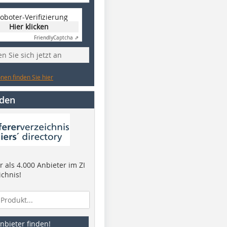
oboter-Verifizierung
Hier klicken
Friendly
Captcha ⇗
n Sie sich jetzt an
nen finden Sie hier
nden
 als 4.000 Anbieter im ZI
ichnis!
nbieter finden!