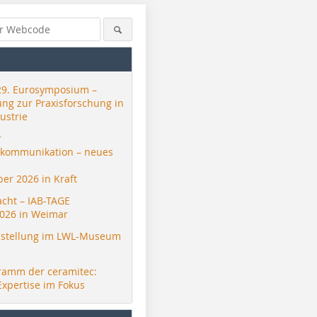
29. Eurosymposium –
ung zur Praxisforschung in
ustrie
r
skommunikation – neues
er 2026 in Kraft
acht – IAB-TAGE
026 in Weimar
stellung im LWL-Museum
ramm der ceramitec:
Expertise im Fokus