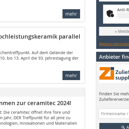
Anti-R
mehr
» Melde
chleistungskeramik parallel
Weitere Informatio
nchentreffpunkt. Auf dem Gelände der
Anbieter fi
. bis 13. April die 93. Jahrestagung der
mehr
Finden Sie mehr
Zuliefererverze
mmen zur ceramitec 2024!
t: Die ceramitec öffnet ihre Tore und
 Jahr, DER Treffpunkt für all jene zu
hnologien, Innovationen und Materialien
A