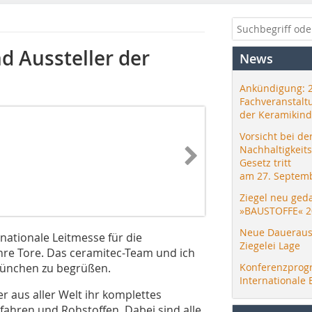
d Aussteller der
News
Ankündigung: 
Fachveranstalt
der Keramikind
Vorsicht bei de
Nachhaltigkeit
Gesetz tritt
am 27. Septemb
Ziegel neu ged
»BAUSTOFFE« 2
Neue Daueraus
rnationale Leitmesse für die
Ziegelei Lage
 ihre Tore. Das ceramitec-Team und ich
München zu begrüßen.
Konferenzprog
Internationale 
r aus aller Welt ihr komplettes
ahren und Rohstoffen. Dabei sind alle