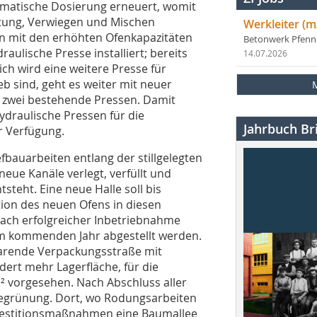
tomatische Dosierung erneuert, womit
itung, Verwiegen und Mischen
Werkleiter (m
n mit den erhöhten Ofenkapazitäten
Betonwerk Pfen
aulische Presse installiert; bereits
14.07.2026
ich wird eine weitere Presse für
eb sind, geht es weiter mit neuer
 zwei bestehende Pressen. Damit
ydraulische Pressen für die
Jahrbuch Bri
r Verfügung.
bauarbeiten entlang der stillgelegten
neue Kanäle verlegt, verfüllt und
steht. Eine neue Halle soll bis
ation des neuen Ofens in diesen
Nach erfolgreicher Inbetriebnahme
im kommenden Jahr abgestellt werden.
sparende Verpackungsstraße mit
dert mehr Lagerfläche, für die
² vorgesehen. Nach Abschluss aller
egrünung. Dort, wo Rodungsarbeiten
vestitionsmaßnahmen eine Baumallee