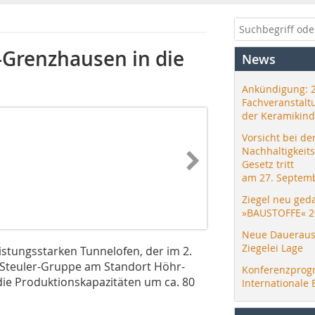
r-Grenzhausen in die
News
Ankündigung: 
Fachveranstalt
der Keramikind
Vorsicht bei de
Nachhaltigkeit
Gesetz tritt
am 27. Septemb
Ziegel neu ged
»BAUSTOFFE« 2
Neue Daueraus
Ziegelei Lage
istungsstarken Tunnelofen, der im 2.
ie Steuler-Gruppe am Standort Höhr-
Konferenzprog
ie Produktionskapazitäten um ca. 80
Internationale 