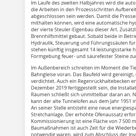
Im Laufe des zweiten Halbjahres wird die au
die Arbeiten in den Prozessschritten Aufbere
abgeschlossen sein werden. Damit die Presse
mithalten können, wird eine automatische hydr
der vierte Steuler-Eigenbau dieser Art. Zusätzl
Brennhilfsmittel gebaut. Sobald beide in Betri
Hydraulik, Steuerung und Führungssäulen für
stehen künftig insgesamt 14 leistungsstarke h
Formgebung feuer- und säurefester Steine zu
Im Außenbereich schreiten im Moment die Tief
Bahngleise voran. Das Baufeld wird gereinigt, 
verdichtet. Auch ein Regenrückhaltebecken ent
Dezember 2019 fertiggestellt sein, die Install
Räumen schließt sich unmittelbar daran an. 
kann der alte Tunnelofen aus dem Jahr 1951 
An seiner Stelle entsteht eine neue energie
Stretchanlage. Der erhöhte Ofenaussatz erfor
Kommissionierung ist eine Fläche von 7 500 m
Baumaßnahmen ist auch Zeit für die Wiederb
notwendig waren, wird zum Abschluss der In