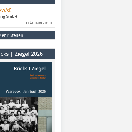
/w/d)
ning GmbH
in Lampertheim
Mehr Stellen
cks | Ziegel 2026