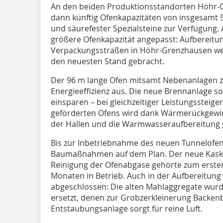
An den beiden Produktionsstandorten Höhr-
dann künftig Ofenkapazitäten von insgesamt 50
und säurefester Spezialsteine zur Verfügung. 
größere Ofenkapazität angepasst: Aufbereitun
Verpackungsstraßen in Höhr-Grenzhausen we
den neuesten Stand gebracht.
Der 96 m lange Ofen mitsamt Nebenanlagen ze
Energieeffizienz aus. Die neue Brennanlage so
einsparen – bei gleichzeitiger Leistungsstei
geförderten Ofens wird dank Wärmerückgewin
der Hallen und die Warmwasseraufbereitung 
Bis zur Inbetriebnahme des neuen Tunnelofe
Baumaßnahmen auf dem Plan. Der neue Kaska
Reinigung der Ofenabgase gehörte zum ersten B
Monaten in Betrieb. Auch in der Aufbereitung 
abgeschlossen: Die alten Mahlaggregate wur
ersetzt, denen zur Grobzerkleinerung Backenb
Entstaubungsanlage sorgt für reine Luft.