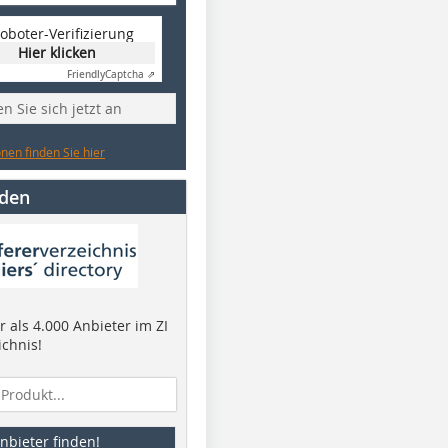
oboter-Verifizierung
Hier klicken
Friendly
Captcha ⇗
n Sie sich jetzt an
nen finden Sie hier
nden
 als 4.000 Anbieter im ZI
ichnis!
nbieter finden!