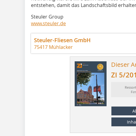
entstehen, damit das Landschaftsbild erhalten
Steuler Group
www.steuler.de
Steuler-Fliesen GmbH
75417 Mühlacker
Dieser Ar
ZI 5/20
Ressor
Fi
A
Inha