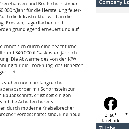
Company L
Grenzhausen und Breitscheid stehen
 000 t/Jahr für die Herstellung feuer-
Auch die Infrastruktur wird an die
g, Pressen, Lagerflächen und
rden grundlegend erneuert und auf
ichnet sich durch eine beachtliche
ll rund 340 000 € Gaskosten jährlich
gerung. Die Abwärme des von der KfW
nung für die Trocknung, das Beheizen
genutzt.
ns stehen noch umfangreiche
denabsorber mit Schornstein zur
auabschnitt, er ist seit einigen
sind die Arbeiten bereits
den durch moderne Kreiselbrecher
recher vorgeschaltet sind. Eine neue
Z
Zi auf
facebook
ZI Jobs