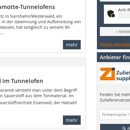
amotte-Tunnelofens
Anti-R
tz in Siershahn/Westerwald, ein
in der Gewinnung und Aufbereitung von
assen, hat zeitgleich zu seinem 90-
» Melde
..
mehr
Weitere Informatio
Anbieter fi
d im Tunnelofen
bkeramik versteht man unter dem Begriff
Finden Sie mehr
on Sauerstoff aus dem Tonmaterial. Im
Zuliefererverze
uerstoffreichste Eisenoxid, der Hämatit
mehr
A