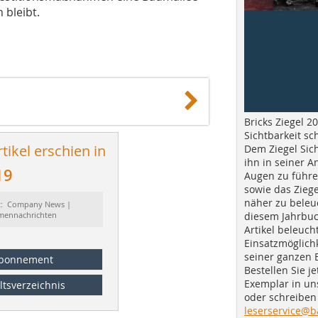
 bleibt.
Bricks Ziegel 20
Sichtbarkeit sc
tikel erschien in
Dem Ziegel Sich
ihn in seiner A
19
Augen zu führe
sowie das Ziege
näher zu beleu
t: Company News |
diesem Jahrbuc
rmennachrichten
Artikel beleuch
Einsatzmöglichk
seiner ganzen 
bonnement
Bestellen Sie je
Exemplar in u
ltsverzeichnis
oder schreiben 
leserservice@b