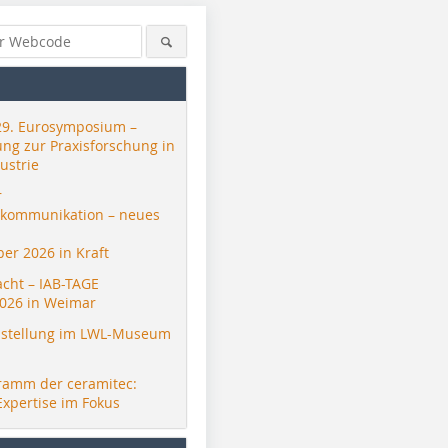
29. Eurosymposium –
ung zur Praxisforschung in
ustrie
r
skommunikation – neues
er 2026 in Kraft
acht – IAB-TAGE
026 in Weimar
stellung im LWL-Museum
ramm der ceramitec:
Expertise im Fokus