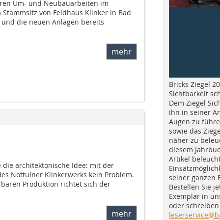
euren Um- und Neubauarbeiten im
Stammsitz von Feldhaus Klinker in Bad
 und die neuen Anlagen bereits
mehr
Bricks Ziegel 20
Sichtbarkeit sc
Dem Ziegel Sich
ihn in seiner A
Augen zu führe
sowie das Ziege
näher zu beleu
diesem Jahrbuc
Artikel beleuch
e die architektonische Idee: mit der
Einsatzmöglichk
es Nottulner Klinkerwerks kein Problem.
seiner ganzen 
rbaren Produktion richtet sich der
Bestellen Sie je
Exemplar in u
oder schreiben 
mehr
leserservice@b