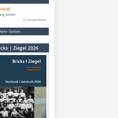
/w/d)
ning GmbH
in Lampertheim
Mehr Stellen
cks | Ziegel 2026