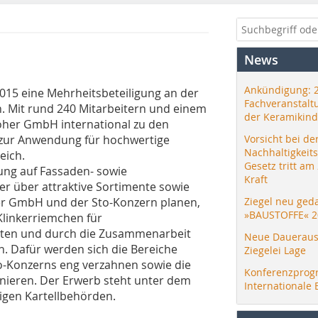
News
Ankündigung: 
015 eine Mehrheitsbeteiligung an der
Fachveranstalt
n. Mit rund 240 Mitarbeitern und einem
der Keramikind
röher GmbH international zu den
 zur Anwendung für hochwertige
Vorsicht bei de
Nachhaltigkeit
eich.
Gesetz tritt am
ng auf Fassaden- sowie
Kraft
über attraktive Sortimente sowie
er GmbH und der Sto-Konzern planen,
Ziegel neu ged
»BAUSTOFFE« 2
Klinkerriemchen für
en und durch die Zusammenarbeit
Neue Daueraus
rn. Dafür werden sich die Bereiche
Ziegelei Lage
-Konzerns eng verzahnen sowie die
Konferenzprog
nieren. Der Erwerb steht unter dem
Internationale 
igen Kartellbehörden.