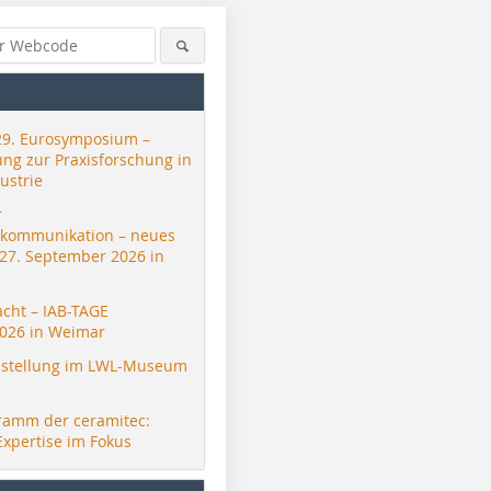
29. Eurosymposium –
ung zur Praxisforschung in
ustrie
r
skommunikation – neues
 27. September 2026 in
acht – IAB-TAGE
026 in Weimar
stellung im LWL-Museum
ramm der ceramitec:
Expertise im Fokus