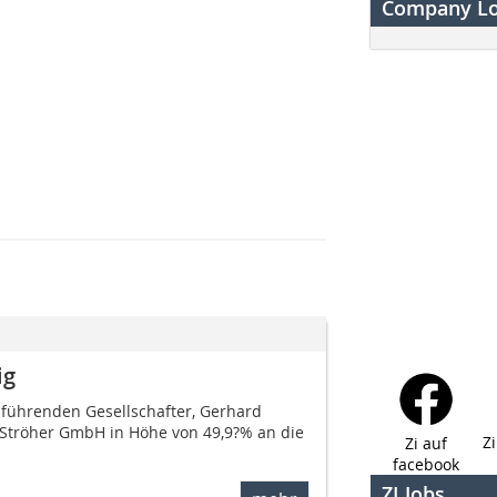
Company L
ig
sführenden Gesellschafter, Gerhard
r Ströher GmbH in Höhe von 49,9?% an die
Z
Zi auf
facebook
ZI Jobs