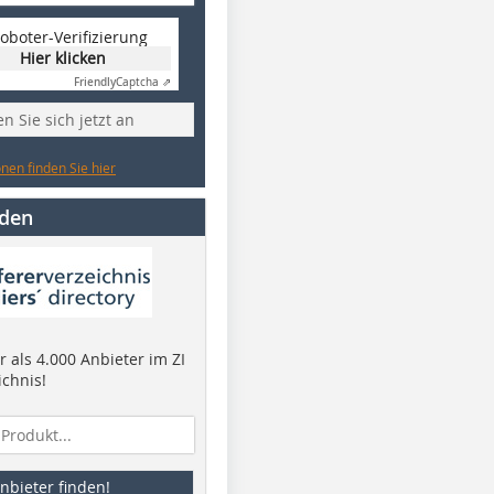
oboter-Verifizierung
Hier klicken
Friendly
Captcha ⇗
n Sie sich jetzt an
nen finden Sie hier
nden
 als 4.000 Anbieter im ZI
ichnis!
nbieter finden!