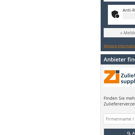
Anti-R
» Melde
Weitere Informatio
Anbieter fi
Finden Sie mehr
Zuliefererverze
A