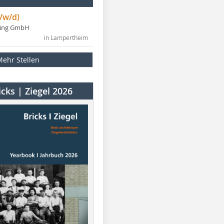
/w/d)
ning GmbH
in Lampertheim
Mehr Stellen
cks | Ziegel 2026