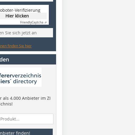
oboter-Verifizierung
Hier klicken
Friendly
Captcha ⇗
n Sie sich jetzt an
nen finden Sie hier
nden
 als 4.000 Anbieter im ZI
ichnis!
nbieter finden!