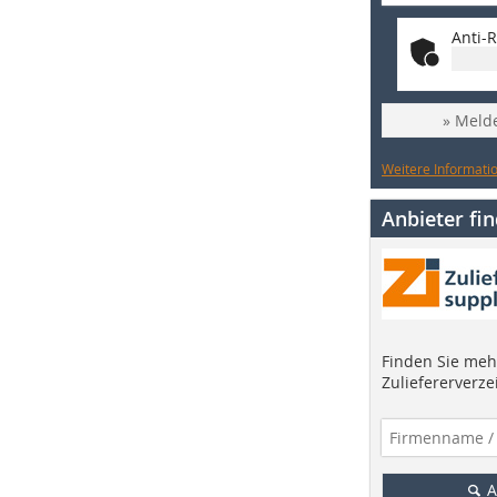
Anti-R
» Melde
Weitere Informatio
Anbieter fi
Finden Sie mehr
Zuliefererverze
A