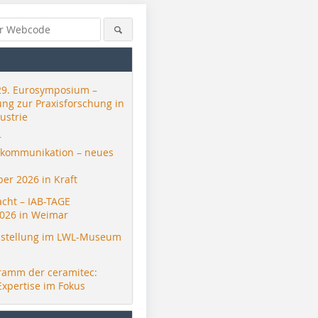
29. Eurosymposium –
ung zur Praxisforschung in
ustrie
r
skommunikation – neues
er 2026 in Kraft
acht – IAB-TAGE
026 in Weimar
stellung im LWL-Museum
ramm der ceramitec:
Expertise im Fokus