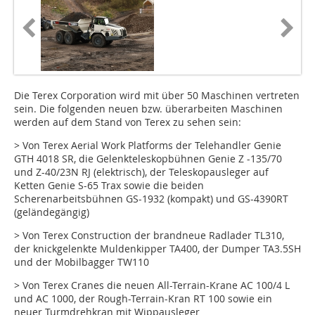
Die Terex Corporation wird mit über 50 Maschinen vertreten
sein. Die folgenden neuen bzw. überarbeiten Maschinen
werden auf dem Stand von Terex zu sehen sein:
> Von Terex Aerial Work Platforms der Telehandler Genie
GTH 4018 SR, die Gelenkteleskopbühnen Genie Z -135/70
und Z-40/23N RJ (elektrisch), der Teleskopausleger auf
Ketten Genie S-65 Trax sowie die beiden
Scherenarbeitsbühnen GS-1932 (kompakt) und GS-4390RT
(geländegängig)
> Von Terex Construction der brandneue Radlader TL310,
der knickgelenkte Muldenkipper TA400, der Dumper TA3.5SH
und der Mobilbagger TW110
> Von Terex Cranes die neuen All-Terrain-Krane AC 100/4 L
und AC 1000, der Rough-Terrain-Kran RT 100 sowie ein
neuer Turmdrehkran mit Wippausleger