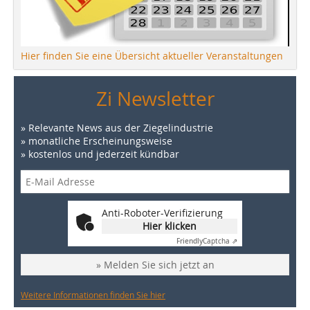
Hier finden Sie eine Übersicht aktueller Veranstaltungen
Zi Newsletter
» Relevante News aus der Ziegelindustrie
» monatliche Erscheinungsweise
» kostenlos und jederzeit kündbar
Anti-Roboter-Verifizierung
Hier klicken
Friendly
Captcha ⇗
» Melden Sie sich jetzt an
Weitere Informationen finden Sie hier