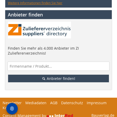
Weitere Informationen finden Sie hier
Anbieter finden
Finden Sie mehr als 4.000 Anbieter im ZI
Zuliefererverzeichnis!
Anbieter finden!
Newsletter
Mediadaten
AGB
Datenschutz
Impressum
Kontakt
Bauverlag.de
Content Management by