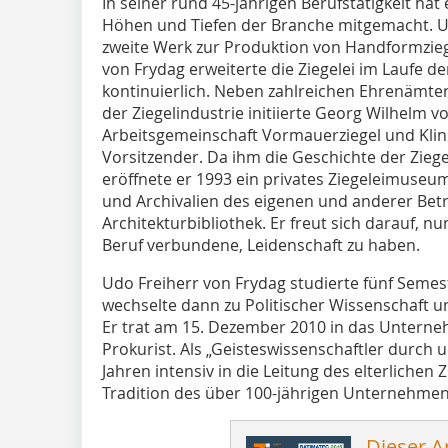
In seiner rund 45-jährigen Berufstätigkeit hat e
Höhen und Tiefen der Branche mitgemacht. U
zweite Werk zur Produktion von Handformzieg
von Frydag erweiterte die Ziegelei im Laufe d
kontinuierlich. Neben zahlreichen Ehrenämte
der Ziegelindustrie initiierte Georg Wilhelm 
Arbeitsgemeinschaft Vormauerziegel und Klinke
Vorsitzender. Da ihm die Geschichte der Ziege
eröffnete er 1993 ein privates Ziegeleimuseu
und Archivalien des eigenen und anderer Bet
Architekturbibliothek. Er freut sich darauf, n
Beruf verbundene, Leidenschaft zu haben.
Udo Freiherr von Frydag studierte fünf Semes
wechselte dann zu Politischer Wissenschaft u
Er trat am 15. Dezember 2010 in das Untern
Prokurist. Als „Geisteswissenschaftler durch u
Jahren intensiv in die Leitung des elterlichen
Tradition des über 100-jährigen Unternehmen
Dieser Ar