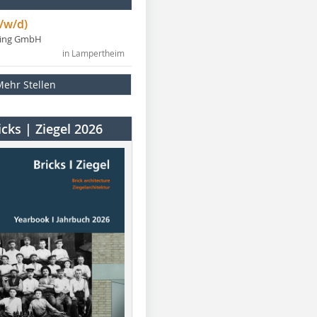
/w/d)
ning GmbH
in Lampertheim
Mehr Stellen
cks | Ziegel 2026