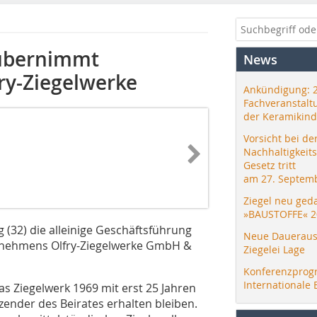
 übernimmt
News
ry-Ziegelwerke
Ankündigung: 
Fachveranstalt
der Keramikind
Vorsicht bei de
Nachhaltigkeit
Gesetz tritt
am 27. Septemb
Ziegel neu ged
»BAUSTOFFE« 2
 (32) die alleinige Geschäftsführung
Neue Daueraus
ernehmens Olfry-Ziegelwerke GmbH &
Ziegelei Lage
Konferenzprog
Internationale 
as Ziegelwerk 1969 mit erst 25 Jahren
nder des Beirates erhalten bleiben.