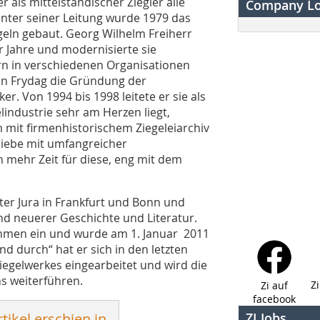
r als mittelständischer Ziegler alle
Company L
nter seiner Leitung wurde 1979 das
eln gebaut. Georg Wilhelm Freiherr
er Jahre und modernisierte sie
rn in verschiedenen Organisationen
von Frydag die Gründung der
r. Von 1994 bis 1998 leitete er sie als
lindustrie sehr am Herzen liegt,
m mit firmenhistorischem Ziegeleiarchiv
riebe mit umfangreicher
un mehr Zeit für diese, eng mit dem
ter Jura in Frankfurt und Bonn und
nd neuerer Geschichte und Literatur.
ehmen ein und wurde am 1. Januar 2011
nd durch“ hat er sich in den letzten
 Ziegelwerkes eingearbeitet und wird die
s weiterführen.
Z
Zi auf
facebook
tikel erschien in
ZI Jobs