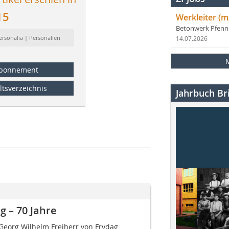
15
Werkleiter (m
Betonwerk Pfen
ersonalia | Personalien
14.07.2026
bonnement
ltsverzeichnis
Jahrbuch Bri
g – 70 Jahre
Georg Wilhelm Freiherr von Frydag