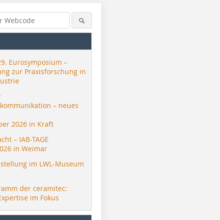
29. Eurosymposium –
ung zur Praxisforschung in
ustrie
r
skommunikation – neues
er 2026 in Kraft
acht – IAB-TAGE
026 in Weimar
stellung im LWL-Museum
ramm der ceramitec:
Expertise im Fokus