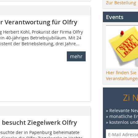
Zur Bestellung
Events
er Verantwortung für Olfry
 Herbert Kohl, Prokurist der Firma Olfry
ein 40-jähriges Betriebsjubiläum. Mit 24
stent der Betriebsleitung, drei Jahre...
mehr
Hier finden Sie
Veranstaltunge
Zi 
» Relevante Ne
» monatliche E
 besucht Ziegelwerk Olfry
» kostenlos un
suchte der in Papenburg beheimatete