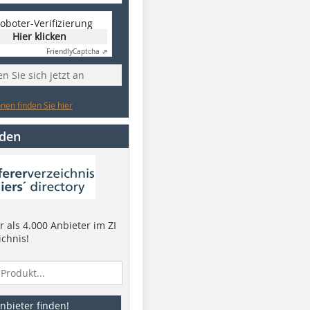
oboter-Verifizierung
Hier klicken
Friendly
Captcha ⇗
n Sie sich jetzt an
nen finden Sie hier
nden
 als 4.000 Anbieter im ZI
ichnis!
nbieter finden!