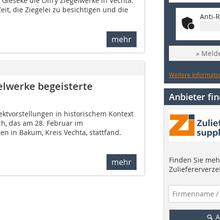
Gieseke die Olfry Ziegelwerke in Vechta.
eit, die Ziegelei zu besichtigen und die
Anti-R
mehr
» Melde
Weitere Informatio
elwerke begeisterte
Anbieter fi
kt­vorstellungen in historischem Kontext
ch, das am 28. Februar im
n in Bakum, Kreis Vechta, stattfand.
Finden Sie mehr
mehr
Zuliefererverze
A