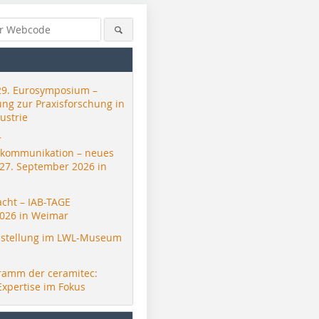
29. Eurosymposium –
ung zur Praxisforschung in
ustrie
r
skommunikation – neues
 27. September 2026 in
acht – IAB-TAGE
026 in Weimar
stellung im LWL-Museum
ramm der ceramitec:
Expertise im Fokus