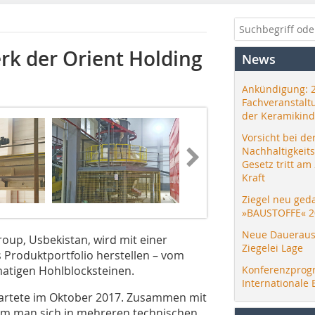
rk der Orient Holding
News
Ankündigung: 
Fachveranstalt
der Keramikind
Vorsicht bei de
Nachhaltigkeit
Gesetz tritt am
Kraft
Ziegel neu ged
»BAUSTOFFE« 2
Neue Daueraus
oup, Usbekistan, wird mit einer
Ziegelei Lage
s Produktportfolio herstellen – vom
matigen Hohlblocksteinen.
Konferenzprog
Internationale 
tartete im Oktober 2017. Zusammen mit
m man sich in mehreren technischen