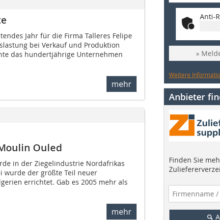
Anti-R
te
endes Jahr für die Firma Talleres Felipe
uslastung bei Verkauf und Produktion
» Melde
nnte das hundertjährige Unternehmen
Weitere Informatio
mehr
Anbieter fi
 Moulin Ouled
Finden Sie mehr
rde in der Ziegelindustrie Nordafrikas
Zuliefererverze
ei wurde der größte Teil neuer
gerien errichtet. Gab es 2005 mehr als
mehr
A