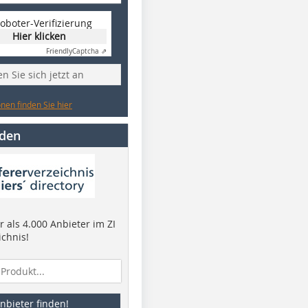
oboter-Verifizierung
Hier klicken
Friendly
Captcha ⇗
n Sie sich jetzt an
nen finden Sie hier
nden
 als 4.000 Anbieter im ZI
ichnis!
nbieter finden!