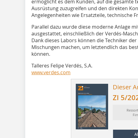
ermöglicht es dem Kunden, auf die gesamte 
Ausrüstung zuzugreifen und den direkten Konta
Angelegenheiten wie Ersatzteile, technische F
Parallel dazu wurde diese moderne Anlage m
ausgestattet, einschließlich der Verdés-Mas
Dank dieses Labors können die Techniker der
Mischungen machen, um letztendlich das bes
können.
Talleres Felipe Verdés, S.A.
www.verdes.com
Dieser Ar
ZI 5/20
Ressor
Fi
A