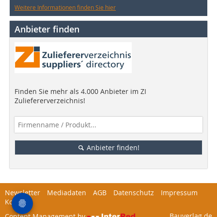
Weitere Informationen finden Sie hier
Anbieter finden
Finden Sie mehr als 4.000 Anbieter im ZI
Zuliefererverzeichnis!
Anbieter finden!
Newsletter
Mediadaten
AGB
Datenschutz
Impressum
Kontakt
Bauverlag.de
Content Management by