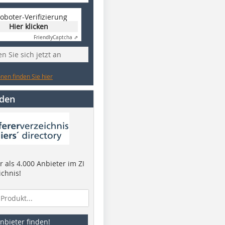
oboter-Verifizierung
Hier klicken
Friendly
Captcha ⇗
n Sie sich jetzt an
nen finden Sie hier
nden
 als 4.000 Anbieter im ZI
ichnis!
nbieter finden!