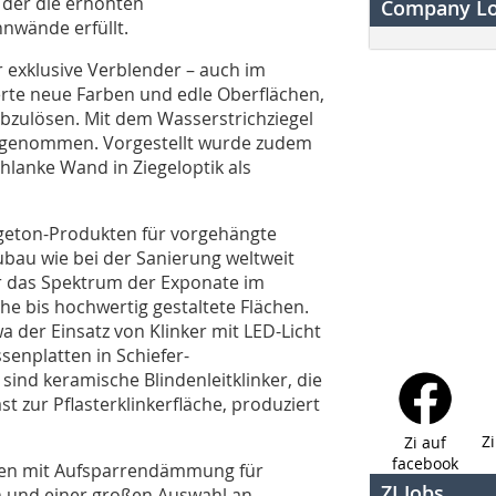
 der die erhöhten
Company L
nwände erfüllt.
 exklusive Verblender – auch im
erte neue Farben und edle Oberflächen,
abzulösen. Mit dem Wasserstrichziegel
ufgenommen. Vorgestellt wurde zudem
hlanke Wand in Ziegeloptik als
rgeton-Produkten für vorgehängte
ubau wie bei der Sanierung weltweit
r das Spektrum der Exponate im
che bis hochwertig gestaltete Flächen.
 der Einsatz von Klinker mit LED-Licht
senplatten in Schiefer-
ind keramische Blindenleitklinker, die
st zur Pflasterklinkerfläche, produziert
Z
Zi auf
facebook
gen mit Aufsparrendämmung für
ZI Jobs
n und einer großen Auswahl an