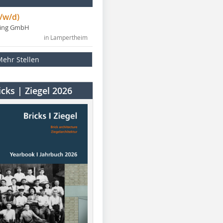
/w/d)
ning GmbH
in Lampertheim
Mehr Stellen
cks | Ziegel 2026