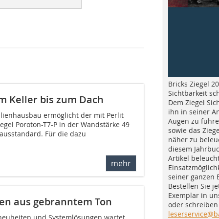
Bricks Ziegel 20
Sichtbarkeit sc
m Keller bis zum Dach
Dem Ziegel Sich
ihn in seiner A
lienhausbau ermöglicht der mit Perlit
Augen zu führe
iegel Poroton-T7-P in der Wandstärke 49
sowie das Ziege
hausstandard. Für die dazu
näher zu beleu
diesem Jahrbuc
Artikel beleuch
mehr
Einsatzmöglichk
seiner ganzen 
Bestellen Sie je
Exemplar in u
gen aus gebranntem Ton
oder schreiben 
leserservice@b
tneuheiten und Systemlösungen wartet