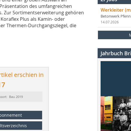
 Präsentation des umfangreichen
Werkleiter (m
. Zur Sortimentserweiterung gehören
Betonwerk Pfen
Koraflex Plus als Kamin- oder
14.07.2026
her Thermen-Durchgangsziegel, die
Jahrbuch Bri
tikel erschien in
17
ssort: Bau 2019
bonnement
ltsverzeichnis