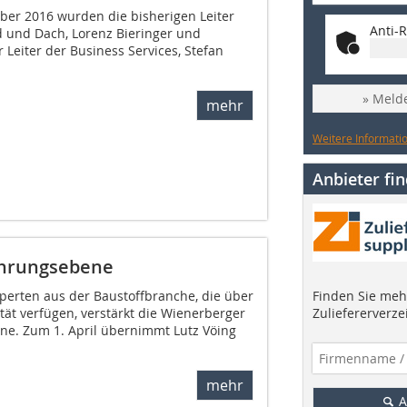
ber 2016 wurden die bisherigen Leiter
Anti-R
 und Dach, Lorenz Bieringer und
 Leiter der Business Services, Stefan
» Melde
mehr
Weitere Informatio
Anbieter fi
ührungsebene
Finden Sie mehr
perten aus der Baustoffbranche, die über
Zuliefererverze
ität verfügen, verstärkt die Wienerberger
e. Zum 1. April übernimmt Lutz Vöing
mehr
A