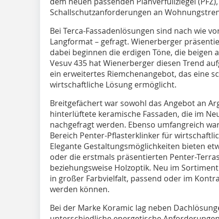
dem neuen passenden Planverfüllziegel (PFZ),
Schallschutzanforderungen an Wohnungstren
Bei Terca-Fassadenlösungen sind nach wie vor
Langformat – gefragt. Wienerberger präsenti
dabei beginnen die erdigen Töne, die beigen 
Vesuv 435 hat Wienerberger diesen Trend a
ein erweitertes Riemchenangebot, das eine sc
wirtschaftliche Lösung ermöglicht.
Breitgefächert war sowohl das Angebot an A
hinterlüftete keramische Fassaden, die im Ne
nachgefragt werden. Ebenso umfangreich wa
Bereich Penter-Pflasterklinker für wirtschaftli
Elegante Gestaltungsmöglichkeiten bieten etwa
oder die erstmals präsentierten Penter-Terras
beziehungsweise Holzoptik. Neu im Sortiment s
in großer Farbvielfalt, passend oder im Kontra
werden können.
Bei der Marke Koramic lag neben Dachlösun
unterschiedliche energetische Anforderunge