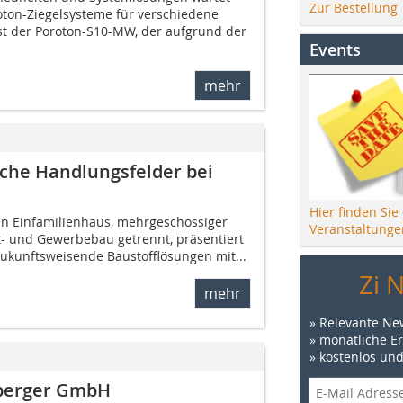
Zur Bestellung
oton-Ziegelsysteme für verschiedene
t der Poroton-S10-MW, der aufgrund der
Events
mehr
sche Handlungsfelder bei
Hier finden Sie
n Einfamilienhaus, mehrge­schossiger
Veranstaltunge
 und Gewerbebau ­getrennt, präsentiert
ukunftsweisende Baustofflösungen mit...
Zi 
mehr
» Relevante Ne
» monatliche E
» kostenlos un
berger GmbH