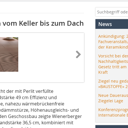
 vom Keller bis zum Dach
News
Ankündigung: 
Fachveranstalt
der Keramikind
Vorsicht bei de
Nachhaltigkeit
Gesetz tritt am
Kraft
Ziegel neu ged
»BAUSTOFFE« 2
 der mit Perlit verfüllte
Neue Daueraus
stärke 49 cm Effizienz und
Ziegelei Lage
che, nahezu wärmebrückenfreie
edämmstürze, Höhenausgleichs- und
Konferenzprog
Internationale 
 den Geschossbau zeigte Wienerberger
 Wandstärke 36,5 cm, kombiniert mit