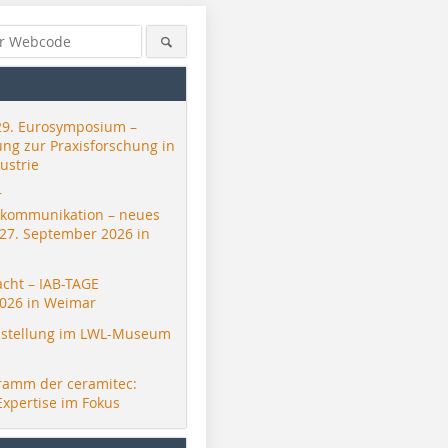
29. Eurosymposium –
ung zur Praxisforschung in
ustrie
r
skommunikation – neues
 27. September 2026 in
acht – IAB-TAGE
026 in Weimar
stellung im LWL-Museum
ramm der ceramitec:
Expertise im Fokus