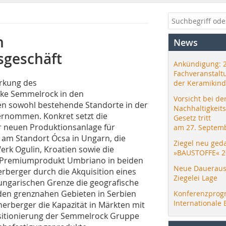
n
News
sgeschäft
Ankündigung: 
Fachveranstalt
ärkung des
der Keramikind
rke Semmelrock in den
Vorsicht bei de
 sowohl bestehende Standorte in der
Nachhaltigkeit
bernommen. Konkret setzt die
Gesetz tritt
r neuen Produktionsanlage für
am 27. Septemb
 am Standort Ócsa in Ungarn, die
Ziegel neu ged
rk Ogulin, Kroatien sowie die
»BAUSTOFFE« 2
as Premiumprodukt Umbriano in beiden
Neue Daueraus
rberger durch die Akquisition eines
Ziegelei Lage
ngarischen Grenze die geografische
den grenznahen Gebieten in Serbien
Konferenzprog
Internationale 
erberger die Kapazität in Märkten mit
Positionierung der Semmelrock Gruppe