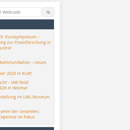
29. Eurosymposium –
ung zur Praxisforschung in
ustrie
r
skommunikation – neues
er 2026 in Kraft
acht – IAB-TAGE
026 in Weimar
stellung im LWL-Museum
ramm der ceramitec:
Expertise im Fokus