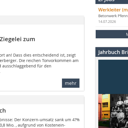
Werkleiter (m
Betonwerk Pfen
14.07.2026
 Ziegelei zum
Jahrbuch Bri
t an! Dass dies entscheidend ist, zeigt
nerberger. Die reichen Tonvorkommen am
d ausschlaggebend für den
.
mehr
ich
ebnisse: Der Konzern-umsatz sank um 4?%
10,8 Mio. , aufgrund von Kostenein­