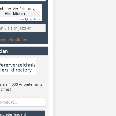
oboter-Verifizierung
Hier klicken
Friendly
Captcha ⇗
n Sie sich jetzt an
nen finden Sie hier
nden
 als 4.000 Anbieter im ZI
ichnis!
nbieter finden!