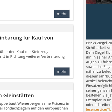
mehr
inbarung für Kauf von
Bricks Ziegel 20
Sichtbarkeit sc
 über den Kauf der Steinzeug
Dem Ziegel Sich
tt in Richtung weiterer Verbreiterung
ihn in seiner A
Augen zu führe
sowie das Ziege
mehr
näher zu beleu
diesem Jahrbuc
Artikel beleuch
Einsatzmöglichk
seiner ganzen 
 Gleinstätten
Bestellen Sie je
Exemplar in u
uppe baut Wienerberger seine Präsenz in
oder schreiben 
bei Tondachziegeln auf den europäischen
leserservice@b