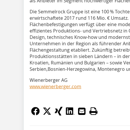
als Anbieter im Segment hochwertiger Fläche
Die Semmelrock Gruppe ist eine 100 % Tocht
erwirtschaftete 2017 rund 116 Mio. € Umsatz. D
Flächenbefestigungen verfügt über eine moder
effizientes Produktions- und Vertriebsnetz i
Design, technisches Know-how und modernste
Unternehmen in der Region als führender Anb
Flächengestaltung etabliert. Zukünftig betre
Produktionsstätten in sieben Ländern – in der
Kroatien, Rumänien und Bulgarien – sowie Ver
Serbien,Bosnien-Herzegowina, Montenegro u
Wienerberger AG
www.wienerberger.com