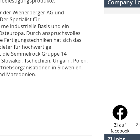
nbefestigungsprodukte.
Company L
er der Wienerberger AG und
er Spezialist für
ne industrielle Basis und ein
n Osteuropa. Durch anspruchsvolles
 Fertigungstechniken hat sich das
ieter für hochwertige
ibt die Semmelrock Gruppe 14
 Slowakei, Tschechien, Ungarn, Polen,
triebsorganisationen in Slowenien,
nd Mazedonien.
Z
Zi auf
facebook
ZI Jobs