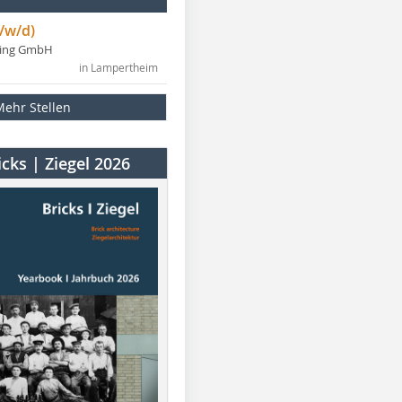
/w/d)
ning GmbH
in Lampertheim
Mehr Stellen
cks | Ziegel 2026