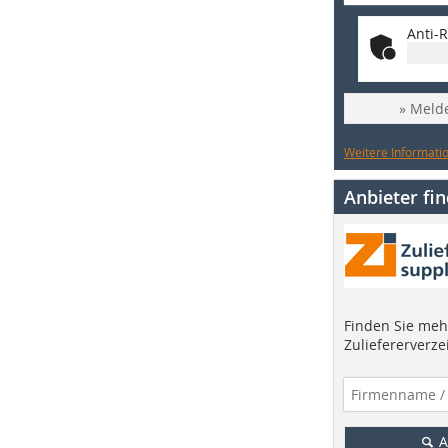
Anti-R
» Melde
Weitere Informatio
Anbieter fi
Finden Sie mehr
Zuliefererverze
A