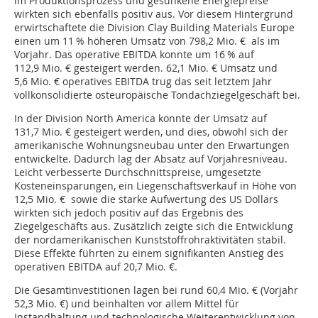
im Produktionsprozess und gesunkene Energiepreise
wirkten sich ebenfalls positiv aus. Vor diesem Hintergrund
erwirtschaftete die Division Clay Building Materials Europe
einen um 11 % höheren Umsatz von 798,2 Mio. € als im
Vorjahr. Das operative EBITDA konnte um 16 % auf
112,9 Mio. € gesteigert werden. 62,1 Mio. € Umsatz und
5,6 Mio. € operatives EBITDA trug das seit letztem Jahr
vollkonsolidierte osteuropäische Tondachziegelgeschäft bei.
In der Division North America konnte der Umsatz auf
131,7 Mio. € gesteigert werden, und dies, obwohl sich der
amerikanische Wohnungsneubau unter den Erwartungen
entwickelte. Dadurch lag der Absatz auf Vorjahresniveau.
Leicht verbesserte Durchschnittspreise, umgesetzte
Kosteneinsparungen, ein Liegenschaftsverkauf in Höhe von
12,5 Mio. € sowie die starke Aufwertung des US Dollars
wirkten sich jedoch positiv auf das Ergebnis des
Ziegelgeschäfts aus. Zusätzlich zeigte sich die Entwicklung
der nordamerikanischen Kunststoffrohraktivitäten stabil.
Diese Effekte führten zu einem signifikanten Anstieg des
operativen EBITDA auf 20,7 Mio. €.
Die Gesamtinvestitionen lagen bei rund 60,4 Mio. € (Vorjahr
52,3 Mio. €) und beinhalten vor allem Mittel für
Instandhaltung und technologische Weiterentwicklung von