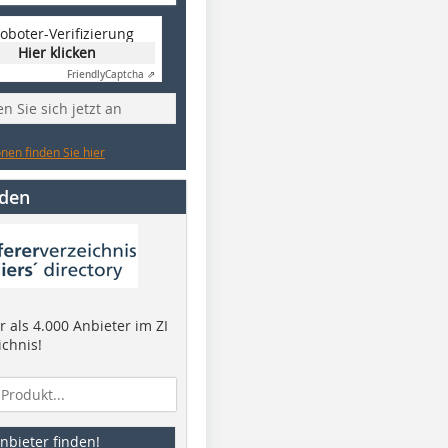
oboter-Verifizierung
Hier klicken
Friendly
Captcha ⇗
n Sie sich jetzt an
nen finden Sie hier
nden
 als 4.000 Anbieter im ZI
ichnis!
nbieter finden!