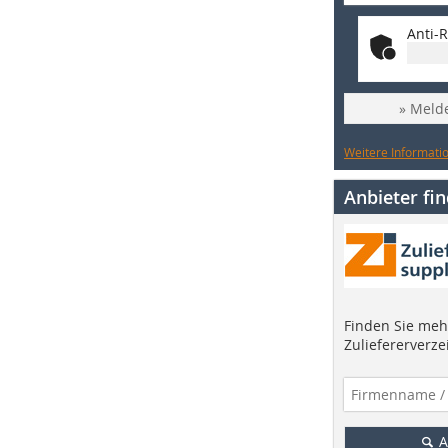
Anti-R
» Melde
Weitere Informatio
Anbieter fi
Finden Sie mehr
Zuliefererverze
A