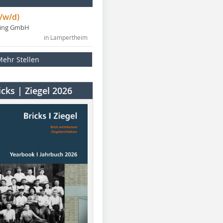
/w/d)
ning GmbH
in Lampertheim
Mehr Stellen
cks | Ziegel 2026