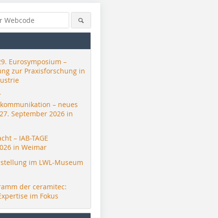
29. Eurosymposium –
ung zur Praxisforschung in
ustrie
r
skommunikation – neues
 27. September 2026 in
acht – IAB-TAGE
026 in Weimar
stellung im LWL-Museum
ramm der ceramitec:
Expertise im Fokus