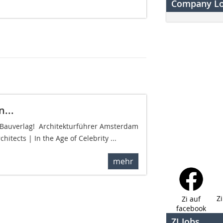
Company L
...
m Bauverlag!  Architekturführer Amsterdam
hitects | In the Age of Celebrity ...
mehr
Z
Zi auf
facebook
ZI Jobs