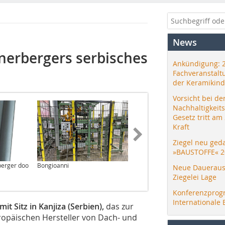
News
nerbergers serbisches
Ankündigung: 
Fachveranstalt
der Keramikind
Vorsicht bei de
Nachhaltigkeit
Gesetz tritt am
Kraft
Ziegel neu ged
»BAUSTOFFE« 2
berger doo
Bongioanni
Bongioanni
Neue Daueraus
Ziegelei Lage
Konferenzprog
Internationale 
 Sitz in Kanjiza (Serbien),
das zur
opäischen Hersteller von Dach- und