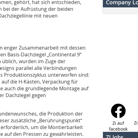
Company L
hmen, gehört, hat sich entschieden,
 bei der Aufrüstung der beiden
chziegellinie mit neuen
in enger Zusammenarbeit mit dessen
n Basis-Dachziegel „Continental 9“
 üblich, wurden im Zuge der
igns parallel alle Verbindungen
es Produktionszyklus unterworfen sind:
 auf die H-Kästen, Verpackung für
te auch die grundlegende Montage auf
er Dachziegel gegen
 Kundenwunsches, die Produktion der
ieser zusätzliche „Berührungspunkt“
Z
Zi auf
 erforderlich, um die Montierbarkeit
facebook
e auf den Pressen zu gewährleisten.
ZI Jobs