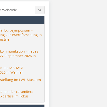
29. Eurosymposium –
ung zur Praxisforschung in
ustrie
r
skommunikation – neues
 27. September 2026 in
acht – IAB-TAGE
026 in Weimar
Bongioanni
stellung im LWL-Museum
ramm der ceramitec:
Expertise im Fokus