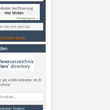
oboter-Verifizierung
Hier klicken
Friendly
Captcha ⇗
n Sie sich jetzt an
nen finden Sie hier
nden
 als 4.000 Anbieter im ZI
ichnis!
nbieter finden!