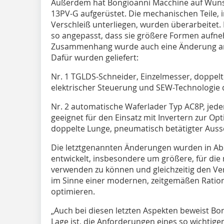
Außerdem hat Bongioanni Macchine auf Wuns
13PV-G aufgerüstet. Die mechanischen Teile,
Verschleiß unterliegen, wurden überarbeitet
so angepasst, dass sie größere Formen aufn
Zusammenhang wurde auch eine Änderung an 
Dafür wurden geliefert:
Nr. 1 TGLDS-Schneider, Einzelmesser, doppel
elektrischer Steuerung und SEW-Technologie 
Nr. 2 automatische Waferlader Typ AC8P, jede
geeignet für den Einsatz mit Invertern zur O
doppelte Lunge, pneumatisch betätigter Auss
Die letztgenannten Änderungen wurden in A
entwickelt, insbesondere um größere, für di
verwenden zu können und gleichzeitig den 
im Sinne einer modernen, zeitgemäßen Ration
optimieren.
„Auch bei diesen letzten Aspekten beweist Bo
Lage ist, die Anforderungen eines so wichtigen