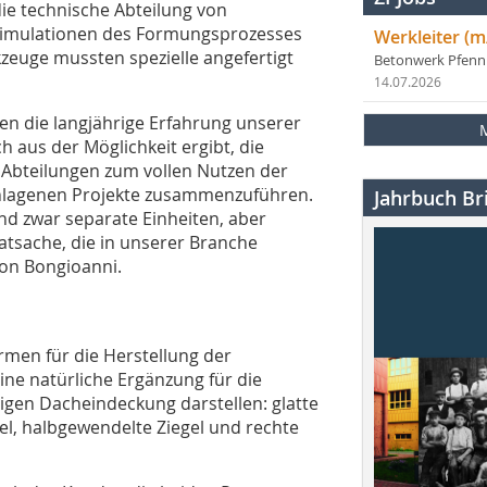
die technische Abteilung von
D-Simulationen des Formungsprozesses
Werkleiter (m
zeuge mussten spezielle angefertigt
Betonwerk Pfen
14.07.2026
ren die langjährige Erfahrung unserer
 aus der Möglichkeit ergibt, die
Abteilungen zum vollen Nutzen der
chlagenen Projekte zusammenzuführen.
Jahrbuch Bri
d zwar separate Einheiten, aber
tsache, die in unserer Branche
 von Bongioanni.
men für die Herstellung der
ine natürliche Ergänzung für die
gen Dacheindeckung darstellen: glatte
egel, halbgewendelte Ziegel und rechte