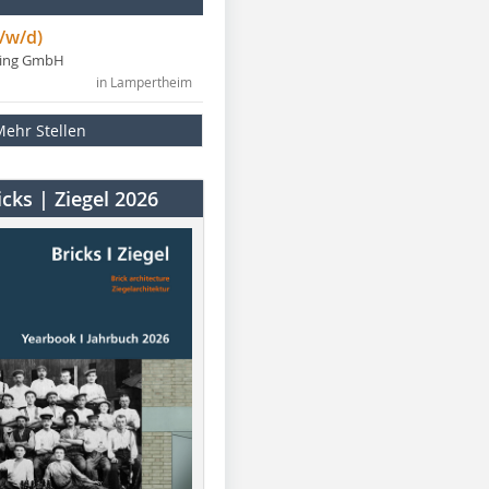
/w/d)
ning GmbH
in Lampertheim
Mehr Stellen
cks | Ziegel 2026