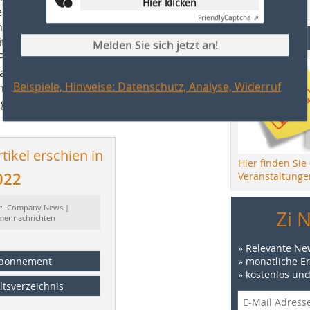
Hier klicken
Zur Bestellung
rbeit aller beteiligten Akteure, von
Friendly
Captcha ⇗
n mit den Produktionsabteilungen bis
Events
mit dem Kunden zu den verschiedenen
Melden Sie sich jetzt an!
rojekte“, erläutert der
anni Macchine möchte sich noch bei
Beispiele, Hinweise: Datenschutz, Analyse, Widerruf
Sanders bedanken, die es mit ihrer
licht haben, eine hervorragende
tikel erschien in
Hier finden Sie
022
Veranstaltunge
t: Company News |
Zi 
rmennachrichten
» Relevante Ne
» monatliche E
bonnement
» kostenlos un
ltsverzeichnis