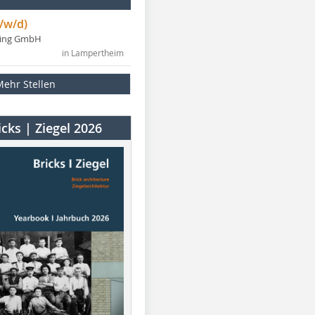
/w/d)
ning GmbH
in Lampertheim
Mehr Stellen
cks | Ziegel 2026