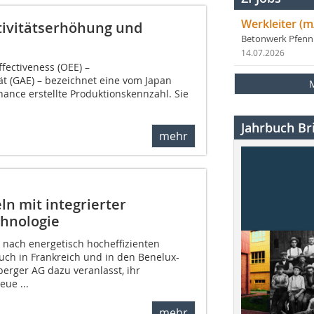
Werkleiter (m
tivitätserhöhung und
Betonwerk Pfen
14.07.2026
fectiveness (OEE) –
ät (GAE) – bezeichnet eine vom Japan
enance erstellte Produktionskennzahl. Sie
Jahrbuch Bri
mehr
ln mit integrierter
chnologie
 nach energetisch hocheffizienten
uch in Frankreich und in den Benelux-
berger AG dazu veranlasst, ihr
eue ...
mehr