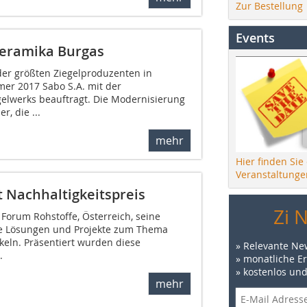
Zur Bestellung
Events
Keramika Burgas
der größten Ziegelproduzenten in
mer 2017 Sabo S.A. mit der
elwerks beauftragt. Die Modernisierung
, die ...
mehr
Hier finden Sie
Veranstaltunge
t Nachhaltigkeitspreis
Zi 
Forum Rohstoffe, Österreich, seine
ive Lösungen und Projekte zum Thema
keln. Präsentiert wurden diese
» Relevante Ne
.
» monatliche E
» kostenlos un
mehr