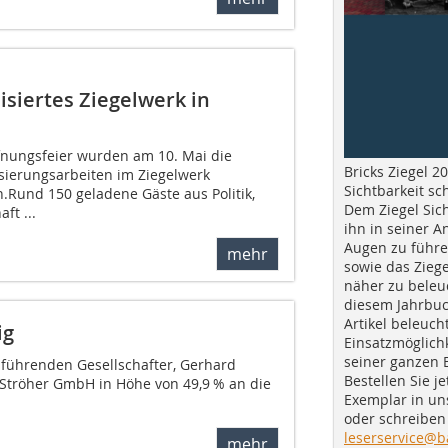
isiertes Ziegelwerk in
öffnungsfeier wurden am 10. Mai die
Bricks Ziegel 20
ierungsarbeiten im Ziegelwerk
Sichtbarkeit sc
.Rund 150 geladene Gäste aus Politik,
Dem Ziegel Sich
ft ...
ihn in seiner A
Augen zu führe
mehr
sowie das Ziege
näher zu beleu
diesem Jahrbuc
Artikel beleuch
ig
Einsatzmöglichk
seiner ganzen 
sführenden Gesellschafter, Gerhard
Bestellen Sie je
r Ströher GmbH in Höhe von 49,9 % an die
Exemplar in u
oder schreiben 
leserservice@b
mehr