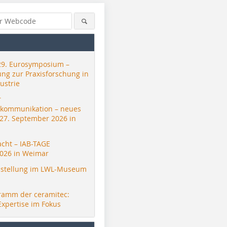
29. Eurosymposium –
ung zur Praxisforschung in
ustrie
r
skommunikation – neues
 27. September 2026 in
acht – IAB-TAGE
026 in Weimar
stellung im LWL-Museum
ramm der ceramitec:
Expertise im Fokus