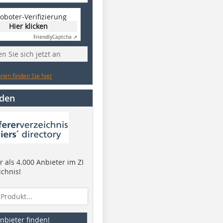
oboter-Verifizierung
Hier klicken
Friendly
Captcha ⇗
n Sie sich jetzt an
nen finden Sie hier
nden
 als 4.000 Anbieter im ZI
ichnis!
nbieter finden!