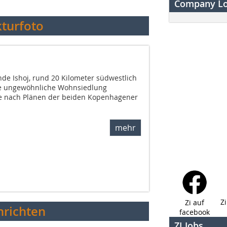
Company L
kturfoto
de Ishoj, rund 20 Kilometer südwestlich
ne ungewöhnliche Wohnsiedlung
Die nach Plänen der beiden Kopenhagener
mehr
Z
Zi auf
richten
facebook
ZI Jobs