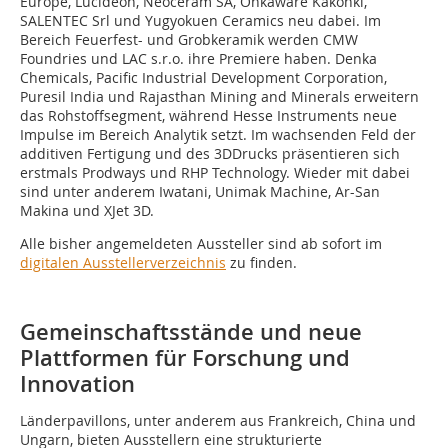
Europe, Lucideon, Neoceram SA, Ohkaware Kakohki,
SALENTEC Srl und Yugyokuen Ceramics neu dabei. Im
Bereich Feuerfest- und Grobkeramik werden CMW
Foundries und LAC s.r.o. ihre Premiere haben. Denka
Chemicals, Pacific Industrial Development Corporation,
Puresil India und Rajasthan Mining and Minerals erweitern
das Rohstoffsegment, während Hesse Instruments neue
Impulse im Bereich Analytik setzt. Im wachsenden Feld der
additiven Fertigung und des 3DDrucks präsentieren sich
erstmals Prodways und RHP Technology. Wieder mit dabei
sind unter anderem Iwatani, Unimak Machine, Ar-San
Makina und XJet 3D.
Alle bisher angemeldeten Aussteller sind ab sofort im
digitalen Ausstellerverzeichnis
zu finden.
Gemeinschaftsstände und neue
Plattformen für Forschung und
Innovation
Länderpavillons, unter anderem aus Frankreich, China und
Ungarn, bieten Ausstellern eine strukturierte