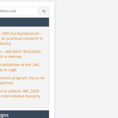
 29th Eurosymposium –
t on practical research in
ndustry
ck – IAB DAYS “BUILDING
26 in Weimar
exhibition at the LWL
i in Lage
erence program: Focus on
xpertise
s to Lübeck: IMC 2026
r international masonry
ogos