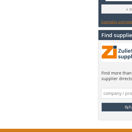
» 
Examples and notes
Find supplie
Find more than 
supplier direct
F