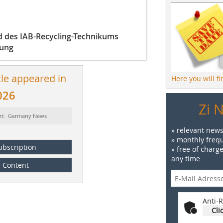
d des IAB-Recycling-Technikums
dung
cle appeared in
Here you will f
026
Zi 
rt: Germany News
» relevant news
» monthly frequ
ubscription
» free of charg
any time
Content
Anti-R
Cli