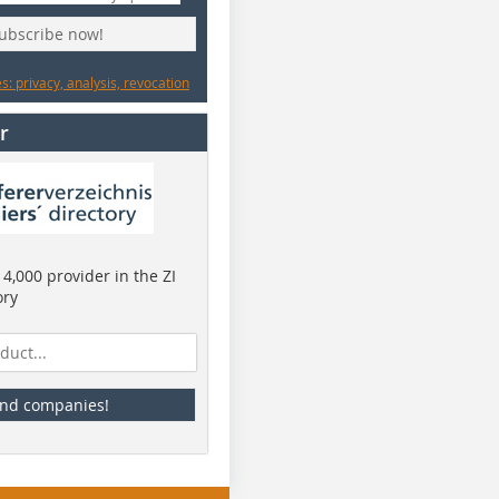
subscribe now!
: privacy, analysis, revocation
r
4,000 provider in the ZI
ory
ind companies!