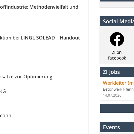
offindustrie: Methodenvielfalt und
Social Medi
uktion bei LINGL SOLEAD – Handout
Zi on
facebook
ZI Jobs
Ansätze zur Optimierung
Werkleiter (m
Betonwerk Pfen
 KG
14.07.2026
lmann
Events