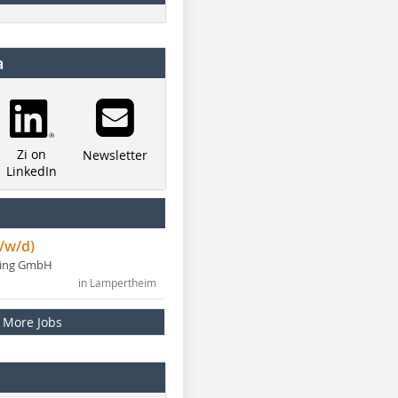
a
Zi on
Newsletter
LinkedIn
/w/d)
ning GmbH
in Lampertheim
More Jobs