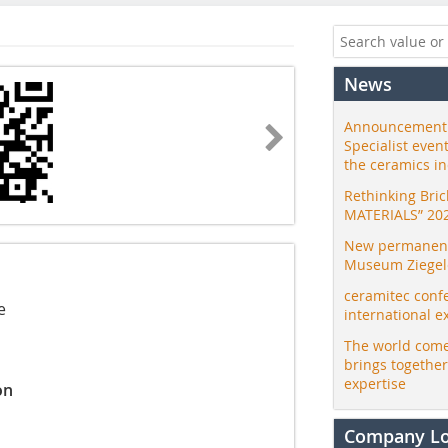
News
Announcement:
Specialist even
the ceramics i
Rethinking Bri
MATERIALS” 20
New permanent 
Museum Ziegele
ceramitec conf
e
international e
The world come
brings togethe
expertise
on
Company L