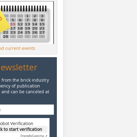
ind current events
Newsletter
 from the brick industry
ency of publication
e and can be canceled at
obot Verification
ck to start verification
Friendly
Captcha ⇗