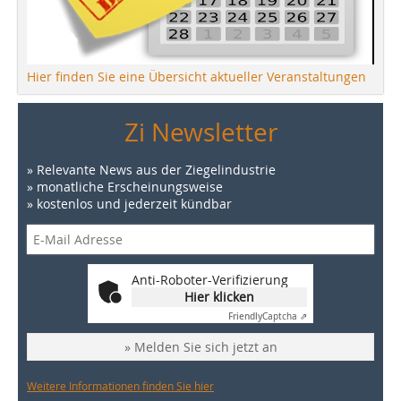
Hier finden Sie eine Übersicht aktueller Veranstaltungen
Zi Newsletter
» Relevante News aus der Ziegelindustrie
» monatliche Erscheinungsweise
» kostenlos und jederzeit kündbar
Anti-Roboter-Verifizierung
Hier klicken
Friendly
Captcha ⇗
» Melden Sie sich jetzt an
Weitere Informationen finden Sie hier