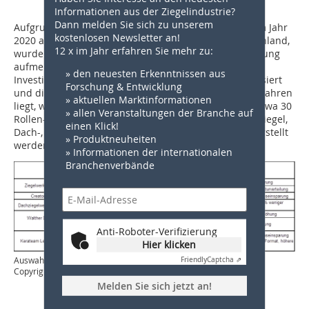
Informationen aus der Ziegelindustrie?
Dann melden Sie sich zu unserem
Aufgrund der erfolgreichen Tests der Beschichtung im Jahr
kostenlosen Newsletter an!
2020 am Institut für Ziegelforschung in Essen, Deutschland,
12 x im Jahr erfahren Sie mehr zu:
wurden mehrere Kunden in Europa auf die Beschichtung
aufmerksam. Aufgrund der Tatsache, dass sich die
» den neuesten Erkenntnissen aus
Investition in der Regel innerhalb eines Jahres amortisiert
Forschung & Entwicklung
und die Emisshield®-Produktlebensdauer bei 5 bis 7 Jahren
» aktuellen Marktinformationen
liegt, wurden in den letzten zwei Jahren europaweit etwa 30
» allen Veranstaltungen der Branche auf
Rollen- und Tunnelöfen beschichtet, in denen Mauerziegel,
einen Klick!
Dach-, Wand- und Bodenfliesen oder Blumentöpfe herstellt
» Produktneuheiten
werden.
» Informationen der internationalen
Branchenverbände
Anti-Roboter-Verifizierung
Hier klicken
Auswahl an Referenzen aus Deutschland
Friendly
Captcha ⇗
Copyright: CRESS B.V.
Melden Sie sich jetzt an!