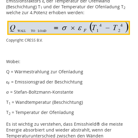
Emissionsfaktors ɛ, der Temperatur der Ofenwand
(Beschichtung) T
und der Temperatur der Ofenladung T
1
2
welche zur 4.Potenz erhoben werden:
Copyright: CRESS B.V.
Wobei:
Q = Wärmestrahlung zur Ofenladung
ɛ
= Emissionsgrad der Beschichtung
F
σ = Stefan-Boltzmann-Konstante
T
= Wandtemperatur (Beschichtung)
1
T
= Temperatur der Ofenladung
2
Es ist wichtig zu verstehen, dass Emisshield® die meiste
Energie absorbiert und wieder abstrahlt, wenn der
Temperaturunterschied zwischen den Wänden