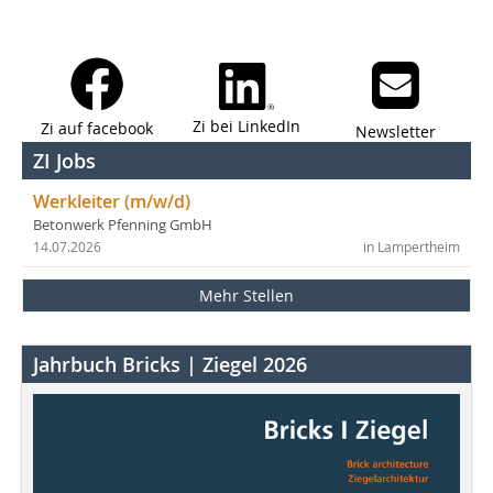
Zi bei LinkedIn
Zi auf facebook
Newsletter
ZI Jobs
Werkleiter (m/w/d)
Betonwerk Pfenning GmbH
14.07.2026
in Lampertheim
Mehr Stellen
Jahrbuch Bricks | Ziegel 2026