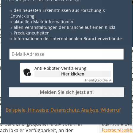
d der Druck auf höhere Zinsen
» den neuesten Erkenntnissen aus Forschung &
Entwicklung
» aktuellen Marktinformationen
r: „In diesem herausfordernden
» allen Veranstaltungen der Branche auf einen Klick!
» Produktneuheiten
sjahr 2022 mit einem Rückgang der
» Informationen der internationalen Branchenverbände
eich der Infrastruktur von ca. 5 bis 7
eich einer stabile Marktentwicklung
Bricks Ziegel 20
Sichtbarkeit sc
rsten drei Quartale und eines starken
Dem Ziegel Sich
Anti-Roboter-Verifizierung
rger die operative EBITDA-Guidance für
ihn in seiner A
Hier klicken
Augen zu führe
Friendly
Captcha ⇗
sowie das Ziege
näher zu beleu
Melden Sie sich jetzt an!
diesem Jahrbuc
Artikel beleuch
t Scheuch: „Im aktuellen Geschäftsjahr
Einsatzmöglichk
Gruppe stets gesichert. Auch für 2023
Beispiele, Hinweise: Datenschutz, Analyse, Widerruf
seiner ganzen 
 abgeschlossenen Energielieferverträge
Bestellen Sie je
 werden. Darüber hinaus treiben wir
Exemplar in u
rbare Energiequellen aktiv voran. In
oder schreiben 
leserservice@b
ach lokaler Verfügbarkeit, an der