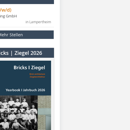
/w/d)
ning GmbH
in Lampertheim
Mehr Stellen
cks | Ziegel 2026