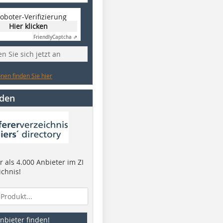
oboter-Verifizierung
Hier klicken
Friendly
Captcha ⇗
n Sie sich jetzt an
nen finden Sie hier
nden
 als 4.000 Anbieter im ZI
ichnis!
nbieter finden!