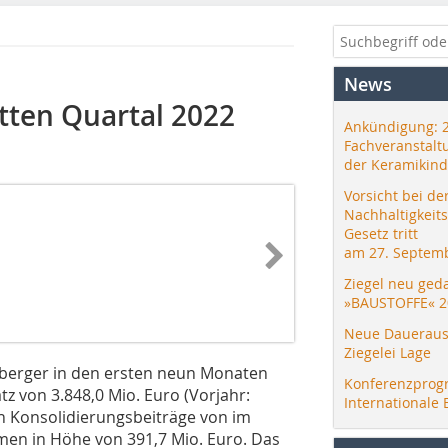
News
tten Quartal 2022
Ankündigung: 
Fachveranstalt
der Keramikind
Vorsicht bei de
Nachhaltigkeit
Gesetz tritt
am 27. Septemb
Ziegel neu ged
»BAUSTOFFE« 2
Neue Daueraus
Ziegelei Lage
erberger in den ersten neun Monaten
Konferenzprog
 von 3.848,0 Mio. Euro (Vorjahr:
Internationale 
en Konsolidierungsbeiträge von im
en in Höhe von 391,7 Mio. Euro. Das