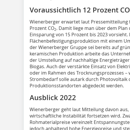
Voraussichtlich 12 Prozent CO
Wienerberger erwartet laut Pressemitteilung 
Prozent CO
. Damit liege man über dem Plan d
2
Einsparung von 15 Prozent bis 2023 vorsieht.
Flächenbefestigungsproduktion mit einem Ums
der Wienerberger Gruppe sei bereits auf grün
keramischen Produktion arbeite das Unterneh
der Umstellung auf nachhaltige Energieträger 
Biogas. Auch der verstärkte Einsatz von Elektr
oder im Rahmen des Trocknungsprozesses – w
Strombedarf solle autark durch Photovoltaik 
Produktionsstandorten abgedeckt werden.
Ausblick 2022
Wienerberger geht laut Mitteilung davon aus, 
wirtschaftliche Instabilität fortsetzen wird. Z
Rohmaterialpreise vereinzelt Entspannungst
jedoch anhaltend hohe Energiepreise und ste