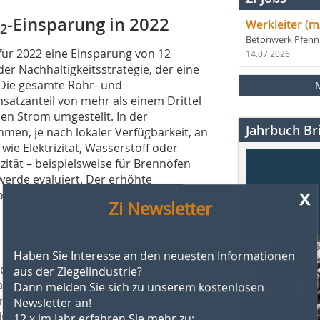
-Einsparung in 2022
Werkleiter (m
2
Betonwerk Pfen
für 2022 eine Einsparung von 12
14.07.2026
er Nachhaltigkeitsstrategie, der eine
 Die gesamte Rohr- und
atzanteil von mehr als einem Drittel
en Strom umgestellt. In der
Jahrbuch Bri
men, je nach lokaler Verfügbarkeit, an
wie Elektrizität, Wasserstoff oder
izität – beispielsweise für Brennöfen
erde evaluiert. Der erhöhte
x
oder Windenergie direkt an den
Zi Newsletter
Haben Sie Interesse an den neuesten Informationen
aus der Ziegelindustrie?
dass sich die geopolitische und
Dann melden Sie sich zu unserem kostenlosen
war zeichnen sich im Bereich der
Newsletter an!
endenzen ab. Der Konzern erwartet
12 x im Jahr erfahren Sie mehr zu:
igende Personalkosten. Die