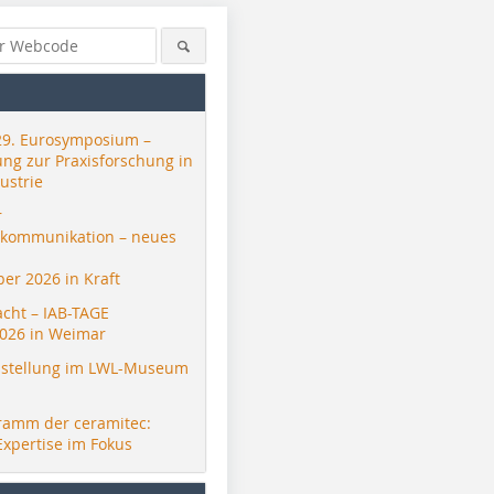
29. Eurosymposium –
ung zur Praxisforschung in
ustrie
r
skommunikation – neues
er 2026 in Kraft
acht – IAB-TAGE
026 in Weimar
stellung im LWL-Museum
ramm der ceramitec:
Expertise im Fokus