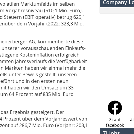
Company L
volatilen Marktumfelds im selben
em Vorjahresniveau (510,1 Mio. Euro).
d Steuern (EBIT operativ) betrug 629,1
genüber dem Vorjahr (2022: 323,3 Mio.
ienerberger AG, kommentierte diese
nk unserer vorausschauenden Einkaufs-
estiegene Kosteninflation erfolgreich
amten Jahresverlaufs die Verfügbarkeit
igen Märkten haben wir einmal mehr die
lls unter Beweis gestellt, unseren
eführt und in den ersten neun
amit haben wir den Umsatz um 33
 um 64 Prozent auf 835 Mio. Euro
das Ergebnis gesteigert. Der
24 Prozent über dem Vorjahreswert von
Z
Zi auf
zent auf 286,7 Mio. Euro (Vorjahr: 203,1
facebook
ZI Jobs