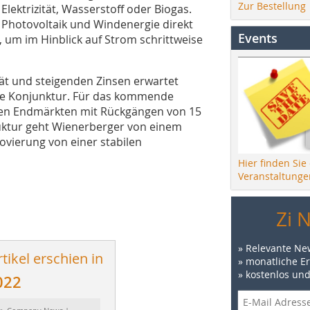
Zur Bestellung
lektrizität, Wasserstoff oder Biogas.
Photovoltaik und Windenergie direkt
Events
um im Hinblick auf Strom schrittweise
tät und steigenden Zinsen erwartet
ie Konjunktur. Für das kommende
den Endmärkten mit Rückgängen von 15
uktur geht Wienerberger von einem
ovierung von einer stabilen
Hier finden Sie
Veranstaltunge
Zi 
» Relevante Ne
tikel erschien in
» monatliche E
» kostenlos un
022