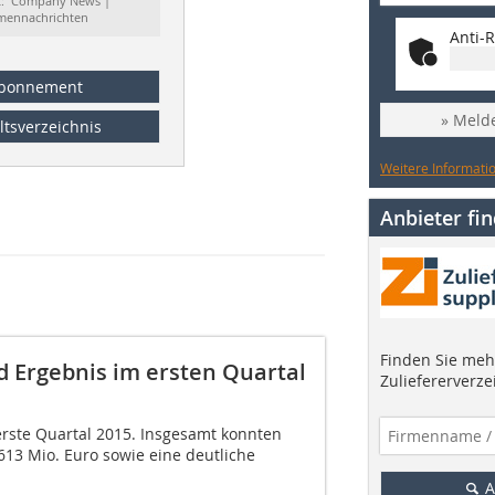
t: Company News |
rmennachrichten
Anti-R
bonnement
» Melde
ltsverzeichnis
Weitere Informatio
Anbieter fi
Finden Sie mehr
 Ergebnis im ersten Quartal
Zuliefererverze
erste Quartal 2015. Insgesamt konnten
613 Mio. Euro sowie eine deutliche
A