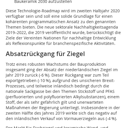
Baukeramik 2030 aufzustellen
Diese Technologie-Roadmap wird im zweiten Halbjahr 2020
verfügbar sein und soll eine solide Grundlage für einen
kohärenten programmatischen Ansatz zu den genannten
Themen bieten. Die neue sektorale Nachhaltigkeitsagenda
2019–2022, die 2019 veröffentlicht wurde, berücksichtigt die
Ziele der Vereinten Nationen für nachhaltige Entwicklung
als Reflexionspunkte für branchenspezifische Aktivitäten.
Absatzrückgang für Ziegel
Trotz eines robusten Wachstums der Bauproduktion
insgesamt ging der Absatz der niederländischen Ziegel im
Jahr 2019 zurück (-6 %). Dieser Rückgang war zum Teil
exportgetrieben (-10 %), aufgrund des unsicheren Brexit-
Prozesses, und teilweise inländisch bedingt durch die
nationale Sackgasse bei den Themen Stickstoff und PFAS
(perfluorierten und polyfluorierten Alkylsubstanzen), einem
Stoff, der als sehr gefährlich gilt und unerwarteten
Maßnahmen der Regierung unterliegt. Insbesondere in der
zweiten Hälfte des Jahres 2019 wirkte sich das negativ auf
den inländischen Verkauf von Vormauerziegeln aus (-4 %).
Der Markt für Dachziegel und keramische Wand- und